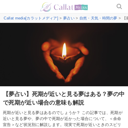
Callat media[カラットメディア]
>
夢占い
>
自然・天気・時間の夢
> 
【夢占い】死期が近いと見る夢はある？夢の中
で死期が近い場合の意味も解説
死期が近いと見る夢はあるのでしょうか？ この記事では、死期が
近いと見る夢や、夢の中で死期が近かった場合について、＜余命
宣告＞など状況別に解説します。現実で死期が近いときのスピリ