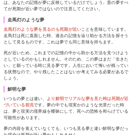
は、あなたの記憶が夢に反映しているだけでしょう。昔の夢すべ
てが死期が近い夢ではないので注意してください。
走馬灯のような夢
走馬灯のような夢を見るのも死期が近い
ことを意味しています。
走馬灯は死に直面した時、過去の記憶を辿り助かる方法を探そう
として見るものです。これは夢でも同じ意味を持ちます。
死が近いため、これまでの記憶の中から助かる方法を見つけよう
としているのかもしれません。そのため、この夢はまだ「生きた
い」と願っている時に見る夢です。人生において悔いが残ってい
る状態なので、やり残したことはないか考えてみる必要があるで
しょう。
鮮明な夢
いつもの夢とは違い、
より鮮明でリアルな夢を見た時は死期が近
づいている前兆
です。夢の中でも現実かのような光景だった時
は、夢と現実の境界線を曖昧にして、死への恐怖を和らげている
可能性があります。
夢の内容を覚えていなくても、いつも見る夢と違い鮮明な夢だっ
た場合は死期が近い夢かもしれません。