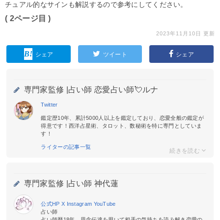
チュアル的なサインも解説するので参考にしてください。
( 2ページ目 )
2023年11月10日 更新
シェア
ツイート
シェア
専門家監修 |
占い師 恋愛占い師💘ルナ
Twitter
鑑定歴10年、累計5000人以上を鑑定しており、恋愛全般の鑑定が
得意です！西洋占星術、タロット、数秘術を特に専門としていま
す！
ライターの記事一覧
専門家監修 |
占い師 神代蓮
公式HP
X
Instagram
YouTube
占い師
占い師歴18年。思念伝達を用いて相手の気持ちを読み解き恋愛の