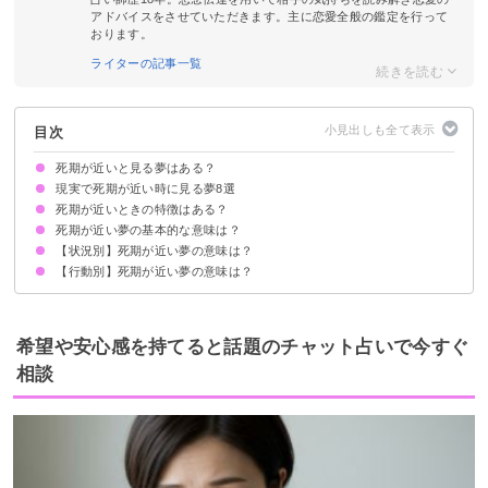
アドバイスをさせていただきます。主に恋愛全般の鑑定を行って
おります。
ライターの記事一覧
目次
死期が近いと見る夢はある？
現実で死期が近い時に見る夢8選
死期が近いときの特徴はある？
亡くなった人が出てくる夢
亡くなったペットが出てくる夢
出かける身支度をする夢
昔を懐かしむ夢
走馬灯のような夢
鮮明な夢
心地の良い夢
綺麗な音を聞く夢
死期が近い夢の基本的な意味は？
【状況別】死期が近い夢の意味は？
①運気上昇の暗示
②死への恐怖の暗示
状況によって意味は決まる
【行動別】死期が近い夢の意味は？
余命宣告される夢【警告夢】
余命が明日までの夢【吉夢】
死を予告される夢【吉夢】
末期の病気の夢【凶夢】
事故で死にそうになる夢【警告夢】
死期が近くて残りの時間を楽しむ夢【吉夢】
死期が近くて泣く夢【警告夢】
死ぬのが怖い夢【警告夢】
死期が近くて準備をはじめる夢【吉夢】
死を覚悟する夢【吉夢】
希望や安心感を持てると話題のチャット占いで今すぐ
相談