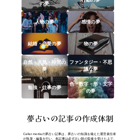
の夢
人物の夢
感情の夢
結婚・恋愛の夢
物の夢
自然・天気・時間の
ファンタジー・不思
夢
議な夢
色・数字・形・文字
勉強・仕事の夢
の夢
夢占いの記事の作成体制
Callat mediaの夢占い記事は、夢占いの知識を備えた運営責任者
が執筆・編集を行い、各記事は必ず占い師の監修を受けた上で、