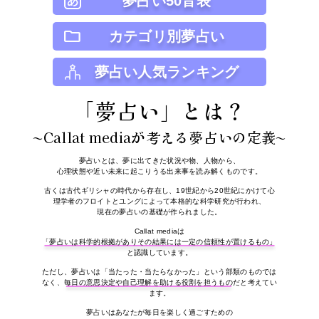
夢占い50音表
カテゴリ別夢占い
夢占い人気ランキング
「夢占い」とは？
~Callat mediaが考える夢占いの定義〜
夢占いとは、夢に出てきた状況や物、人物から、
心理状態や近い未来に起こりうる出来事を読み解くものです。
古くは古代ギリシャの時代から存在し、19世紀から20世紀にかけて心
理学者のフロイトとユングによって本格的な科学研究が行われ、
現在の夢占いの基礎が作られました。
Callat mediaは
「夢占いは科学的根拠がありその結果には一定の信頼性が置けるもの」
と認識しています。
ただし、夢占いは「当たった・当たらなかった」という部類のものでは
なく、
毎日の意思決定や自己理解を助ける役割を担うもの
だと考えてい
ます。
夢占いはあなたが毎日を楽しく過ごすための