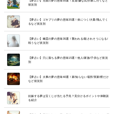
【夢占い】元彼の夢の意味55選！友達/嫌な気分/家に行くなど
状況別
【夢占い】ゴキブリの夢の意味35選！体につく/大量/飛んでく
るなど状況別
【夢占い】幽霊の夢の意味35選！襲われる/殺されそうになる/
戦うなど状況別
【夢占い】穴に落ちる夢の意味15選！他人/家族/子供など状況
別
【夢占い】火事の夢の意味40選！家/知らない場所/実家/煙だけ
など状況別
妊娠する夢は宝くじが当たる予兆？見分けるポイントや体験談
を紹介