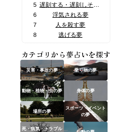
5
遅刻する・遅刻しそうな夢
6
浮気される夢
7
人を殺す夢
8
逃げる夢
カテゴリから夢占いを探す
災害・事故の夢
乗り物の夢
動物・植物・虫の夢
身体の夢
スポーツ・イベント
場所の夢
の夢
死・病気・トラブル
行動の夢