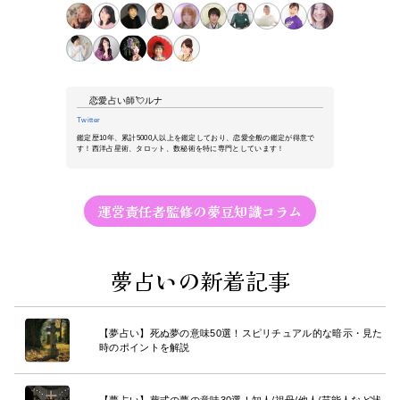
恋愛占い師💘ルナ
Twitter
鑑定歴10年、累計5000人以上を鑑定しており、恋愛全般の鑑定が得意で
す！西洋占星術、タロット、数秘術を特に専門としています！
運営責任者監修の夢豆知識コラム
夢占いの新着記事
【夢占い】死ぬ夢の意味50選！スピリチュアル的な暗示・見た
時のポイントを解説
【夢占い】葬式の夢の意味30選！知人/祖母/他人/芸能人など状