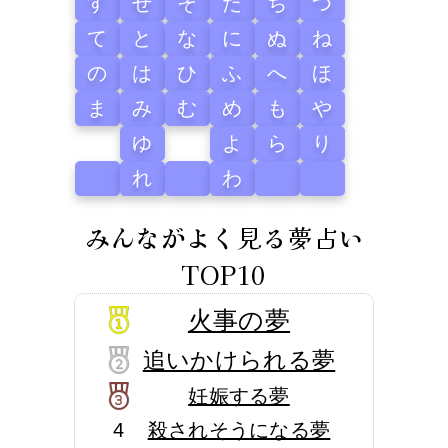
す
せ
そ
た
ち
つ
て
と
な
に
ぬ
ね
の
は
ひ
ふ
へ
ほ
ま
み
む
め
も
や
ゆ
よ
ら
り
れ
わ
みんながよく見る夢占い
TOP10
火事の夢
追いかけられる夢
妊娠する夢
4
殺されそうになる夢