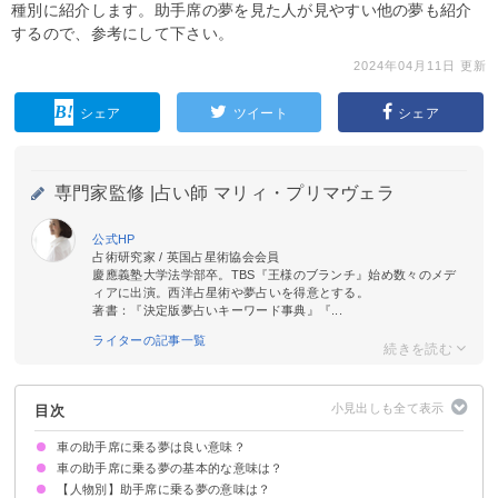
種別に紹介します。助手席の夢を見た人が見やすい他の夢も紹介
するので、参考にして下さい。
2024年04月11日 更新
シェア
ツイート
シェア
専門家監修 |
占い師 マリィ・プリマヴェラ
公式HP
占術研究家 / 英国占星術協会会員
慶應義塾大学法学部卒。TBS『王様のブランチ』始め数々のメデ
ィアに出演。西洋占星術や夢占いを得意とする。
著書：『決定版夢占いキーワード事典』『...
ライターの記事一覧
目次
車の助手席に乗る夢は良い意味？
車の助手席に乗る夢の基本的な意味は？
【人物別】助手席に乗る夢の意味は？
車の助手席に乗る夢は相手との関係性を暗示
状況や相手によって意味が決まる