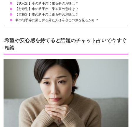
【状況別】車の助手席に乗る夢の意味は？
元彼が助手席に乗っている夢【吉夢】
恋人が助手席に乗っている夢【吉夢】
知らない人が助手席に乗っている夢【吉夢】
友達が助手席に乗っている夢【吉夢】
芸能人が助手席に乗っている夢【警告夢】
家族が助手席に乗っている夢【吉夢】
【行動別】車の助手席に乗る夢の意味は？
助手席に乗っている車が暴走する夢【予知夢】
助手席に乗って事故に遭う夢【警告夢】
助手席に乗っている車が人を轢く夢【警告夢】
助手席に乗ってカーチェイスする夢【吉夢】
助手席に乗っている時に運転手が居眠り運転する夢【警告夢】
【車種別】車の助手席に乗る夢の意味は？
車の助手席で寝る夢【警告夢】
車の助手席で景色を見る夢【吉夢】
車の助手席で会話する夢【吉夢】
車の助手席に乗る夢を見た人は今夜この夢を見るかも？
タクシーの助手席に乗る夢【警告夢】
トラックの助手席に乗る夢【警告夢】
バスの助手席に乗る夢【吉夢】
仲間外れの夢
同級生の夢
居酒屋の夢
希望や安心感を持てると話題のチャット占いで今すぐ
相談