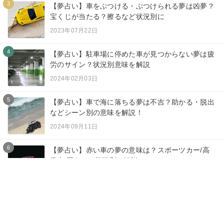
3
【夢占い】車をぶつける・ぶつけられる夢は凶夢？
宝くじが当たる？擦るなど状況別に
2023年07月22日
4
【夢占い】駐車場に停めた車が見つからない夢は疲
労のサイン？状況別意味を解説
2024年02月03日
5
【夢占い】車で海に落ちる夢は不吉？助かる・脱出
などシーン別の意味を解説！
2024年09月11日
6
【夢占い】赤い車の夢の意味は？スポーツカー/高
級車/買うなど状況別に解説
2024年04月15日
7
【夢占い】車が壊れる夢は警告？壊す/壊される/動
かなくなるなど状況別に解説
2024年09月10日