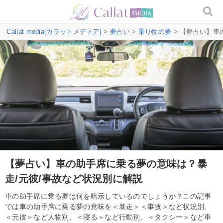
Callat media[カラットメディア]
>
夢占い
>
乗り物の夢
> 【夢占い】車
【夢占い】車の助手席に乗る夢の意味は？暴
走/元彼/事故など状況別に解説
車の助手席に乗る夢は何を暗示しているのでしょうか？この記事
では車の助手席に乗る夢の意味を＜暴走＞＜事故＞など状況別、
＜元彼＞など人物別、＜寝る＞など行動別、＜タクシー＞など車