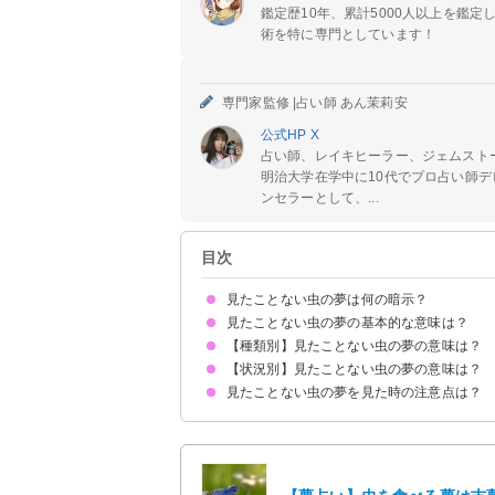
鑑定歴10年、累計5000人以上を鑑
術を特に専門としています！
専門家監修 |
占い師 あん茉莉安
公式HP
X
占い師、レイキヒーラー、ジェムスト
明治大学在学中に10代でプロ占い師デ
ンセラーとして、...
目次
見たことない虫の夢は何の暗示？
見たことない虫の夢の基本的な意味は？
【種類別】見たことない虫の夢の意味は？
将来への不安を暗示
種類/状況で意味が決まる
【状況別】見たことない虫の夢の意味は？
見たことない小さい虫の夢【警告夢】
気持ち悪い虫の夢【警告夢】
派手な色の虫の夢【警告夢】
見たことない虫の夢を見た時の注意点は？
見たことない虫を食べる夢【吉夢】
見たことない虫がたくさん出てくる夢【警告夢】
見たことない虫が体につく夢【警告夢】
見たことない虫に襲われる夢【警告夢】
見たことない虫に刺される夢【警告夢】
見たことない虫が卵を産む夢【吉夢】
見たことない幼虫を見る夢【吉夢】
見たことない虫を潰す夢【吉夢】
見たことない虫を捕まえる夢【吉夢】
見たことない虫を飼う夢【吉夢】
十分な休息を取る