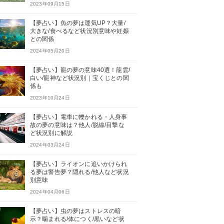
2023年09月15日
【夢占い】魚の夢は運気UP？大量/
大きな/食べるなど状況別意味や妊娠
との関係
2024年05月20日
【夢占い】龍の夢の意味40選！龍雲/
白い/龍神など状況別｜宝くじとの関
係も
2023年10月24日
【夢占い】電車に轢かれる・人身事
故の夢の意味は？他人/脱線/目撃な
ど状況別に解説
2024年03月24日
【夢占い】ライオンに追いかけられ
る夢は警告夢？隠れる/他人など状況
別意味
2024年04月06日
【夢占い】虫の夢はストレスの暗
示？噛まれる/体につく/黒いなど状