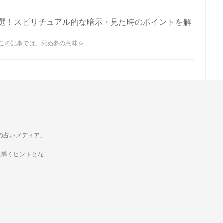
0選！スピリチュアル的な暗示・見た時のポイントを解
の記事では、死ぬ夢の意味を...
ための占いメディア」
に導くヒントとな