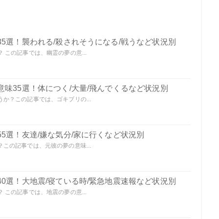
5選！襲われる/殺されそうになる/戦うなど状況別
この記事では、幽霊の夢の意...
味35選！体につく/大量/飛んでくるなど状況別
か？この記事では、ゴキブリの...
5選！友達/嫌な気分/家に行くなど状況別
この記事では、元彼の夢の意味...
0選！大地震/寝ている時/緊急地震速報など状況別
この記事では、地震の夢の意...