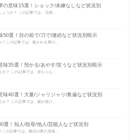
夢の意味15選！ショック/未練なしなど状況別
うか？ この記事では、元彼...
50選！目の前で/刀で/連続など状況別暗示
？この記事では、殺される夢の...
味35選！預かる/あやす/笑うなど状況別暗示
？ この記事では、赤ちゃん...
味40選！大量/ジャリジャリ/奥歯など状況別
？ この記事では、歯が抜け...
0選！知人/祖母/他人/芸能人など状況別
この記事では、葬式の夢の意味...