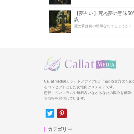
【夢占い】死ぬ夢の意味5
説
死ぬ夢は何の暗示なのでしょうか？ こ
Callat media[カラットメディア]は「悩める貴方の
をコンセプトとした女性向けメディアです。
恋愛・占いコラムや無料占いなどあなたの悩みを解決
る情報を発信しています。
カテゴリー