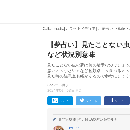
Callat media[カラットメディア]
>
夢占い
>
動物・
【夢占い】見たことない虫
など状況別意味
見たことない虫の夢は何の暗示なのでしょう
悪い＞＜小さい＞など種類別、＜食べる＞＜
見た時の注意点も紹介するので参考にしてく
( 3ページ目 )
2024年06月03日 更新
シェア
ツイート
シェア
専門家監修 |
占い師 恋愛占い師💘ルナ
Twitter