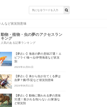
さんなど状況別意味
動物・植物・虫の夢のアクセスラン
キング
人気のある記事ランキング
【夢占い】海老の夢の意味27選！エ
ビフライ/食べる/伊勢海老など状況
別
2023年11月01日
【夢占い】体から虫が出てくる夢は
吉夢？腕/手/足など状況別意味
2024年06月11日
【夢占い】動物に襲われる夢の意味
31選！殺される/知らない人/家族な
ど状況別