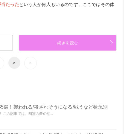
が当たった
という人が何人もいるのです。ここではその体
続きを読む
2
3
5選！襲われる/殺されそうになる/戦うなど状況別
この記事では、幽霊の夢の意...