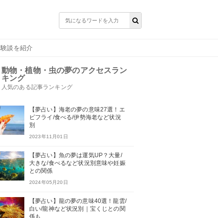
体験談を紹介
動物・植物・虫の夢のアクセスラン
キング
人気のある記事ランキング
【夢占い】海老の夢の意味27選！エ
ビフライ/食べる/伊勢海老など状況
別
2023年11月01日
【夢占い】魚の夢は運気UP？大量/
大きな/食べるなど状況別意味や妊娠
との関係
2024年05月20日
【夢占い】龍の夢の意味40選！龍雲/
白い/龍神など状況別｜宝くじとの関
係も