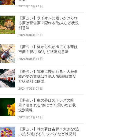
2023年10月24日
【夢占い】ライオンに追いかけられ
る夢は警告夢？隠れる/他人など状況
別意味
2024年04月06日
【夢占い】体から虫が出てくる夢は
吉夢？腕/手/足など状況別意味
2024年06月11日
【夢占い】電車に轢かれる・人身事
故の夢の意味は？他人/脱線/目撃な
ど状況別に解説
2024年03月24日
【夢占い】虫の夢はストレスの暗
示？噛まれる/体につく/黒いなど状
況別意味
2023年12月24日
【夢占い】蜂の夢は吉夢？大きな/追
い払う/逃げる/ミツバチなど状況別