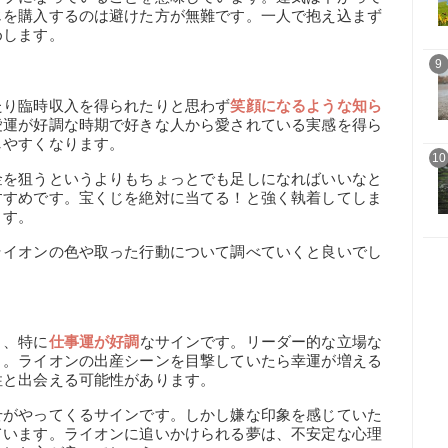
じを購入するのは避けた方が無難です。一人で抱え込まず
めします。
9
たり臨時収入を得られたりと思わず
笑顔になるような知ら
愛運が好調な時期で好きな人から愛されている実感を得ら
しやすくなります。
10
金を狙うというよりもちょっとでも足しになればいいなと
すすめです。宝くじを絶対に当てる！と強く執着してしま
ます。
ライオンの色や取った行動について調べていくと良いでし
り、特に
仕事運が好調
なサインです。リーダー的な立場な
う。ライオンの出産シーンを目撃していたら幸運が増える
性と出会える可能性があります。
せがやってくるサインです。しかし嫌な印象を感じていた
ています。ライオンに追いかけられる夢は、不安定な心理