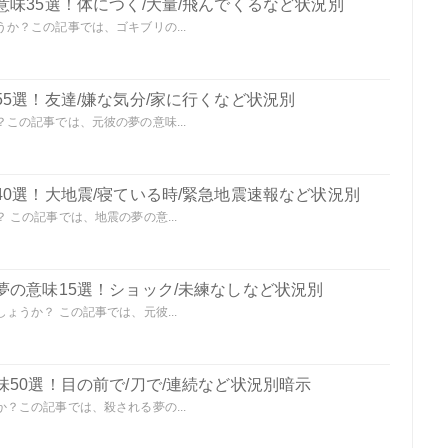
味35選！体につく/大量/飛んでくるなど状況別
か？この記事では、ゴキブリの...
5選！友達/嫌な気分/家に行くなど状況別
この記事では、元彼の夢の意味...
0選！大地震/寝ている時/緊急地震速報など状況別
この記事では、地震の夢の意...
夢の意味15選！ショック/未練なしなど状況別
うか？ この記事では、元彼...
50選！目の前で/刀で/連続など状況別暗示
？この記事では、殺される夢の...