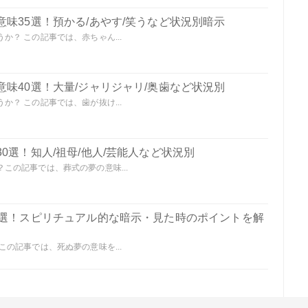
味35選！預かる/あやす/笑うなど状況別暗示
？ この記事では、赤ちゃん...
味40選！大量/ジャリジャリ/奥歯など状況別
？ この記事では、歯が抜け...
0選！知人/祖母/他人/芸能人など状況別
この記事では、葬式の夢の意味...
0選！スピリチュアル的な暗示・見た時のポイントを解
の記事では、死ぬ夢の意味を...