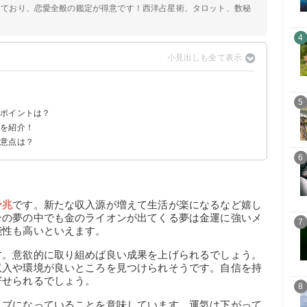
定しており、恋愛全般の鑑定が得意です！西洋占星術、タロット、数秘
4
5
るポイントは？
談を紹介！
注意点は？
べき
6
予兆
です。新たな収入源が増えて生活が楽になるなど嬉し
ンの夢の中でも金のライオンが出てくる夢は金運に強いメ
7
能性も高いといえます。
す。意欲的に取り組めば良い成果を上げられるでしょう。
収入や環境が良いところを見つけられそうです。自信を持
寄せられるでしょう。
8
ィブになっていることを意味しています。運気は下がって