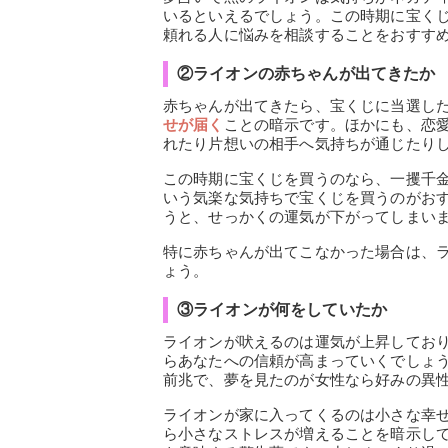
いるといえるでしょう。この時期に宝く
頼れる人に悩みを相談することをおすす
②ライオンの赤ちゃんが出てきたか
赤ちゃんが出てきたら、宝くじに当選し
せが届く
ことの暗示です。ほかにも、恋
れたり片想いの相手へ気持ちが通じたり
この時期に宝くじを買うのなら、一攫千
いう気楽な気持ちで宝くじを買うのがお
うと、せっかくの運気が下がってしまい
特に赤ちゃんが出てこなかった場合は、
ょう。
③ライオンが何をしていたか
ライオンが吠えるのは運気が上昇してお
らあなたへの信頼が高まっていくでしょ
前兆で、夢を見たのが女性なら好みの異
ライオンが家に入ってくるのは小さな幸
ら小さなストレスが増えることを暗示し