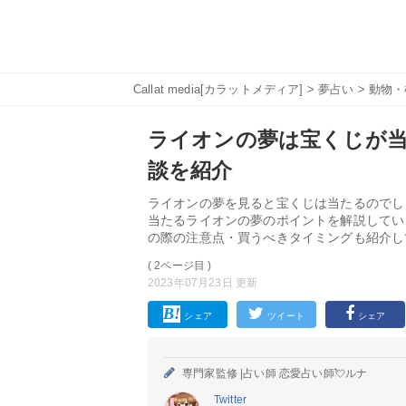
Callat media[カラットメディア]
>
夢占い
>
動物・
ライオンの夢は宝くじが
談を紹介
ライオンの夢を見ると宝くじは当たるのでし
当たるライオンの夢のポイントを解説してい
の際の注意点・買うべきタイミングも紹介し
( 2ページ目 )
2023年07月23日 更新
シェア
ツイート
シェア
専門家監修 |
占い師 恋愛占い師💘ルナ
Twitter