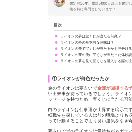
鑑定歴10年、累計5000人以上を鑑
術を特に専門としています！
目次
ライオンの夢は宝くじが当たる前兆？
ライオンの夢の基本的な意味は？
ライオンの夢で宝くじが当たるかを見分け
エネルギーの高まり・運気上昇の暗示
ただし夢の内容次第では金運が下がっているかも
ライオンの夢の後に宝くじが当たった体験
①ライオンが何色だったか
②ライオンの赤ちゃんが出てきたか
③ライオンが何をしていたか
ライオンの夢を見て宝くじを購入する際の
体験談①金色のライオンの夢
体験談②ライオンが小判を掘り当てる夢
ライオンの夢を見たら宝くじは1週間以内に買う
金運が下がるので夢の内容は人に話さない
①ライオンが何色だったか
金のライオンは夢占いで
金運が回復する
い出来事が待っているでしょう。ライオ
ッセージを持つため、宝くじに当たる可
白のライオンは仕事運が上昇する暗示で
転職先を探している人は前の職場よりも
って行動することでより良い運気を引き
夢占いで黒のライオンは気持ちがネガテ