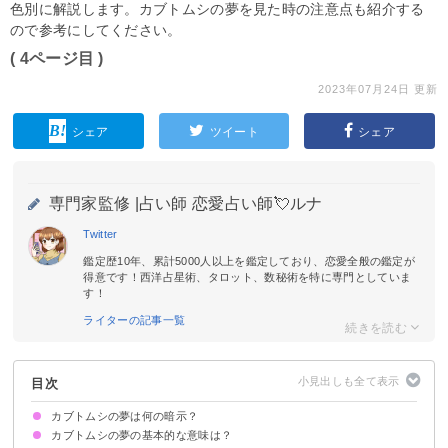
色別に解説します。カブトムシの夢を見た時の注意点も紹介する
ので参考にしてください。
( 4ページ目 )
2023年07月24日 更新
シェア
ツイート
シェア
専門家監修 |
占い師 恋愛占い師💘ルナ
Twitter
鑑定歴10年、累計5000人以上を鑑定しており、恋愛全般の鑑定が
得意です！西洋占星術、タロット、数秘術を特に専門としていま
す！
ライターの記事一覧
目次
カブトムシの夢は何の暗示？
カブトムシの夢の基本的な意味は？