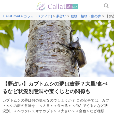
Callat media[カラットメディア]
>
夢占い
>
動物・植物・虫の夢
> 【
【夢占い】カブトムシの夢は吉夢？大量/食べ
るなど状況別意味や宝くじとの関係も
カブトムシの夢は何の暗示なのでしょうか？ この記事では、カブ
トムシの夢の意味を、＜大量＞＜食べる＞＜飛んでくる＞など状
況別、＜ヘラクレスオオカブト＞＜大きい＞＜金色＞など種類・