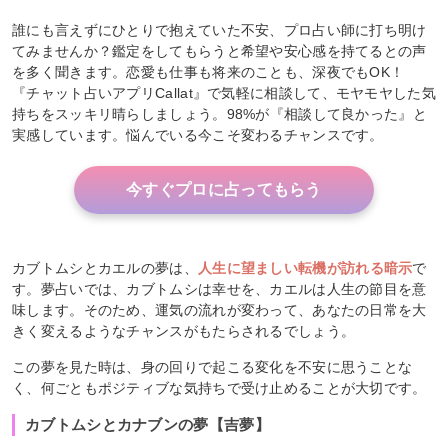
誰にも言えずにひとりで抱えていた不安、プロ占い師に打ち明け
てみませんか？鑑定をしてもらうと希望や安心感を持てるとの声
を多く聞きます。恋愛も仕事も将来のことも、深夜でもOK！
『チャット占いアプリCallat』で気軽に相談して、モヤモヤした気
持ちをスッキリ晴らしましょう。98%が『相談して良かった』と
実感しています。悩んでいる今こそ変わるチャンスです。
今すぐプロに占ってもらう
カブトムシとカエルの夢は、
人生に望ましい転機が訪れる暗示
で
す。夢占いでは、カブトムシは幸せを、カエルは人生の節目を意
味します。そのため、運気の流れが変わって、あなたの日常を大
きく変えるようなチャンスがもたらされるでしょう。
この夢を見た時は、身の回りで起こる変化を不安に思うことな
く、何ごともポジティブな気持ちで受け止めることが大切です。
カブトムシとカナブンの夢【吉夢】