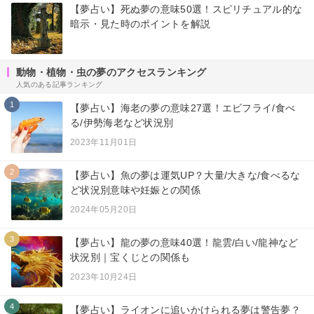
【夢占い】死ぬ夢の意味50選！スピリチュアル的な
暗示・見た時のポイントを解説
動物・植物・虫の夢のアクセスランキング
人気のある記事ランキング
1
【夢占い】海老の夢の意味27選！エビフライ/食べ
る/伊勢海老など状況別
2023年11月01日
2
【夢占い】魚の夢は運気UP？大量/大きな/食べるな
ど状況別意味や妊娠との関係
2024年05月20日
3
【夢占い】龍の夢の意味40選！龍雲/白い/龍神など
状況別｜宝くじとの関係も
2023年10月24日
4
【夢占い】ライオンに追いかけられる夢は警告夢？