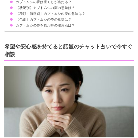
カブトムシの夢は宝くじが当たる？
幸運の暗示
恋愛運はチャンスに恵まれる
妊娠運は上昇する
状況によって意味が決まる
【状況別】カブトムシの夢の意味は？
吉夢のカブトムシの夢なら当たるかも
カブトムシの夢を見て宝くじが当たった体験談
【種類・特徴別】カブトムシの夢の意味は？
カブトムシを食べる夢【吉夢】
大量のカブトムシの夢【吉夢】
カブトムシが飛んでくる夢【吉夢】
カブトムシを捕まえる夢【吉夢】
カブトムシの死骸の夢【警告夢】
カブトムシを助ける夢【吉夢】
カブトムシが飛んでいく夢【吉夢】
カブトムシが体から出てくる夢【吉夢】
カブトムシとクワガタの夢【吉夢】
カブトムシとカエルの夢【吉夢】
カブトムシとカナブンの夢【吉夢】
カブトムシに噛まれる夢【警告夢】
カブトムシが喧嘩する夢【警告夢】
カブトムシが逃げる夢【警告夢】
カブトムシに襲われる夢【警告夢】
カブトムシが羽化する夢【吉夢】
【色別】カブトムシの夢の意味は？
ヘラクレスオオカブトの夢【吉夢】
大きいカブトムシの夢【吉夢】
小さいカブトムシの夢【吉夢】
カブトムシの幼虫の夢【吉夢】
オスのカブトムシの夢【吉夢】
メスのカブトムシの夢【吉夢】
カブトムシのサナギの夢【吉夢】
カブトムシの夢を見た時の注意点は？
金色のカブトムシの夢【吉夢】
虹色のカブトムシの夢【吉夢】
ピンクのカブトムシの夢【吉夢】
青いカブトムシの夢【吉夢】
赤いカブトムシの夢【吉夢】
白いカブトムシの夢【警告夢】
吉夢なら人に話さない
希望や安心感を持てると話題のチャット占いで今すぐ
相談