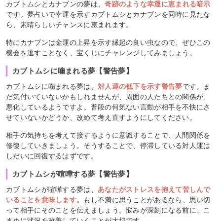
カブトムシとカナブンの夢は、
奇跡のような幸運に恵まれる暗示
です。夢占いで幸運を示すカブトムシとカナブンを同時に見たな
ら、素晴らしいチャンスに恵まれます。
特にカナブンは金運の上昇を示す縁起の良い虫なので、ぜひこの
機会を逃すことなく、宝くじにチャレンジしてみましょう。
カブトムシに噛まれる夢【警告夢】
カブトムシに噛まれる夢は、
対人運の低下を示す警告夢
です。ま
だ気付いていないかもしれませんが、周囲の人たちとの関係が、
悪化しているようですよ。普段の何気ない言動が相手を不快にさ
せていないかどうか、改めて考え直すようにしてください。
相手の気持ちを考えて接するように意識することで、人間関係を
修復していきましょう。そうすることで、停滞している対人運は
しだいに回復するはずです。
カブトムシが喧嘩する夢【警告夢】
カブトムシが喧嘩する夢は、
あなたがストレスを抱えて苦しんで
いることを意味します。
もし不満に思うことがあるなら、思い切
って相手にそのことを伝えましょう。悩みが深刻になる前に、こ
まめに状況を改善していくことが大切です。