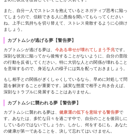
また、自分一人でストレスを抱えているとネガティブ思考に陥っ
てしまうので、信頼できる人に愚痴を聞いてもらってください
ね。上手に気持ちを切り替えて、ストレス発散するように心掛け
ましょう。
カブトムシが逃げる夢【警告夢】
カブトムシが逃げる夢は、
今ある幸せが壊れてしまう予兆
です。
深刻な状況に陥ってから後悔することがないように、自分の普段
の行動を反省してください。特に大切な人との関係が壊れること
を意味するので、身近な人の様子には気を配っておきましょう。
もし相手との関係がぎくしゃくしているなら、早めに対処して問
題を解決することが重要です。誠実な態度で相手と向き合えば、
深刻なトラブルに発展することはありません。
カブトムシに襲われる夢【警告夢】
カブトムシに襲われる夢は、
健康運の低下を意味する警告夢
で
す。あなたは、多忙な日々を過ごす中で、自分のことを後回しに
しているのではないでしょうか。しかし、何をするにも、あなた
の健康が第一であることを、決して忘れてはいけません。