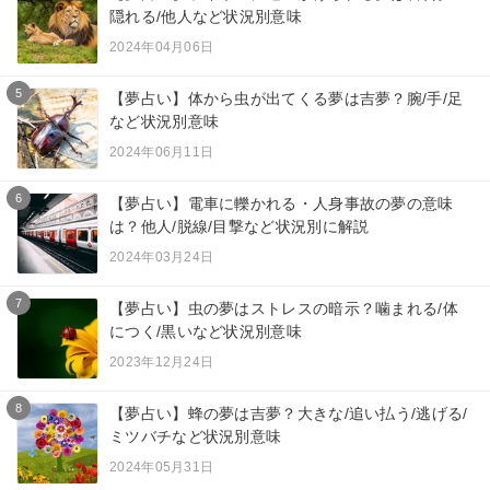
隠れる/他人など状況別意味
2024年04月06日
5
【夢占い】体から虫が出てくる夢は吉夢？腕/手/足
など状況別意味
2024年06月11日
6
【夢占い】電車に轢かれる・人身事故の夢の意味
は？他人/脱線/目撃など状況別に解説
2024年03月24日
7
【夢占い】虫の夢はストレスの暗示？噛まれる/体
につく/黒いなど状況別意味
2023年12月24日
8
【夢占い】蜂の夢は吉夢？大きな/追い払う/逃げる/
ミツバチなど状況別意味
2024年05月31日