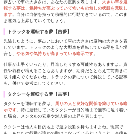
夢占いで車の大きさは、あなたの度胸を表します。
大きい車を運
転する夢は、気持ちが高ぶっていて怖いもの無しの状態を意味し
ます
。自分に自信を持って積極的に行動できているので、このま
ま運気も上昇していくでしょう。
トラックを運転する夢【吉夢】
先述したように、夢占いにおいて車の大きさは度胸の大きさを表
しています。トラックのような大型車を運転している夢を見た場
合も、
やる気や気持ちが高まっている暗示です
。
仕事が上手くいったり、昇進したりする可能性もありますよ。責
任や義務が増えることもありますが、期待だととらえて前向きに
取り組んでくださいね。トラックの夢について解説している記事
も、併せて参考にしてください。
タクシーを運転する夢【吉夢】
タクシーを運転する夢は、
周りの人と良好な関係を築けている暗
示です
。特に運転しているタクシーが目的地まで無事に辿り着い
た場合、メンタルの安定や対人運の上昇を表します。
タクシーは他人を目的地まで運ぶ役割を持ちますよね。現実で
も、あなたの行動が誰かの助けになっているということ。今後も