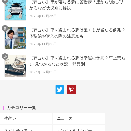
8
【夢占い】車が落ちる夢は警告夢？崖から/池に/助
かるなど状況別に解説
2023年12月26日
9
【夢占い】車を盗まれる夢は宝くじが当たる前兆？
体験談や購入の際の注意点も
2023年11月23日
10
【夢占い】車を盗まれる夢は幸運の予兆？車上荒ら
し/見つかるなど状況・部品別
2024年07月03日
カテゴリー一覧
夢占い
ニュース
スピリチュアル
エンジェルナンバー