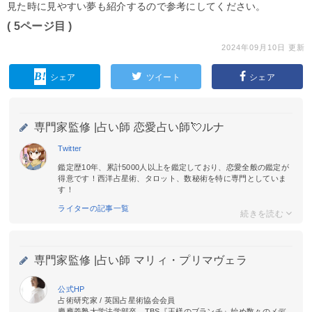
見た時に見やすい夢も紹介するので参考にしてください。
( 5ページ目 )
2024年09月10日 更新
シェア
ツイート
シェア
専門家監修 |
占い師 恋愛占い師💘ルナ
Twitter
鑑定歴10年、累計5000人以上を鑑定しており、恋愛全般の鑑定が
得意です！西洋占星術、タロット、数秘術を特に専門としていま
す！
ライターの記事一覧
専門家監修 |
占い師 マリィ・プリマヴェラ
公式HP
占術研究家 / 英国占星術協会会員
慶應義塾大学法学部卒。TBS『王様のブランチ』始め数々のメデ