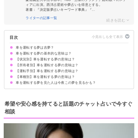
ィアに出演。西洋占星術や夢占いを得意とする。
著書：『決定版夢占いキーワード事典』『...
ライターの記事一覧
目次
車を運転する夢は吉夢？
車を運転する夢の基本的な意味は？
【状況別】車を運転する夢の意味は？
自身のメンタル・対人関係を暗示
状況/所有者/運転手/車種で意味が決まる
【所有者別】車を運転する夢の意味は？
ペーパードライバーが車を運転する夢【警告夢】
車を運転して道に迷う夢【警告夢】
車のブレーキが効かない夢【警告夢】
無免許で車を運転する夢【警告夢】
車を運転して事故に遭う夢【凶夢】
車を快適に運転している夢【吉夢】
車を猛スピードで運転する夢【警告夢】
車をバックさせる夢【警告夢】
左ハンドルの車を運転する夢【警告夢】
車が渋滞に巻き込まれる夢【警告夢】
【運転手別】車を運転する夢の意味は？
他人の車を運転する夢【吉夢】
借りた車を運転する夢【吉夢】
自分の車を運転する夢【吉夢】
【車種別】車を運転する夢の意味は？
亡くなった人が車を運転する夢【吉夢】
友達が車を運転する夢【吉夢】
家族が車を運転する夢【警告夢】
知らない人が車を運転する夢【警告夢】
車を運転する夢を見た人は今夜この夢を見るかも？
大きい車を運転する夢【吉夢】
トラックを運転する夢【吉夢】
タクシーを運転する夢【吉夢】
突然キレて怒っている夢
落下する夢
家族や友達と一緒に食事をする夢
希望や安心感を持てると話題のチャット占いで今すぐ
相談