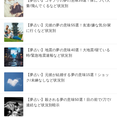
【夢占い】ゴキブリの夢の意味35選！体につく/大
量/飛んでくるなど状況別
【夢占い】元彼の夢の意味55選！友達/嫌な気分/家
に行くなど状況別
【夢占い】地震の夢の意味40選！大地震/寝ている
時/緊急地震速報など状況別
【夢占い】元彼が結婚する夢の意味15選！ショッ
ク/未練なしなど状況別
【夢占い】殺される夢の意味50選！目の前で/刀で/
連続など状況別暗示