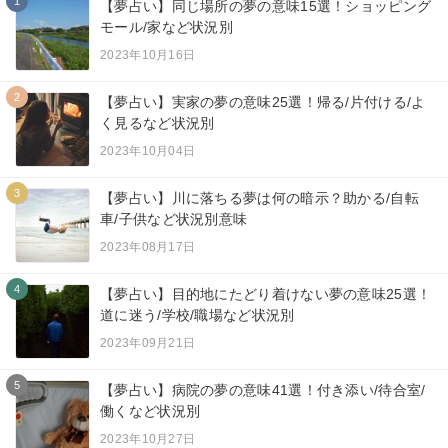
1
【夢占い】同じ場所の夢の意味15選！ショッピング
モール/家など状況別
2023年10月16日
2
【夢占い】実家の夢の意味25選！帰る/片付ける/よ
く見るなど状況別
2023年10月04日
3
【夢占い】川に落ちる夢は何の暗示？助かる/自転
車/子供など状況別意味
2023年08月17日
4
【夢占い】目的地にたどり着けない夢の意味25選！
道に迷う/学校/職場など状況別
2023年09月21日
5
【夢占い】病院の夢の意味41選！付き添い/待合室/
働くなど状況別
2023年10月27日