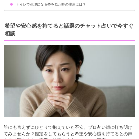
トイレで生理になる夢を見た時の注意点は？
トイレで生理になり焦る夢【警告夢】
トイレで生理になり落ち着いている夢【吉夢】
トイレで生理になり嬉しくなる夢【吉夢】
吉夢なら人に話さないようにする
希望や安心感を持てると話題のチャット占いで今すぐ
相談
誰にも言えずにひとりで抱えていた不安、プロ占い師に打ち明け
てみませんか？鑑定をしてもらうと希望や安心感を持てるとの声