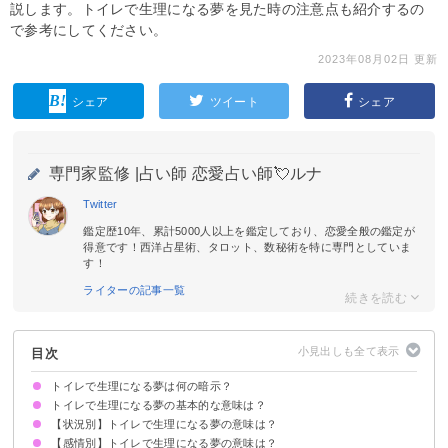
説します。トイレで生理になる夢を見た時の注意点も紹介するの
で参考にしてください。
2023年08月02日 更新
シェア
ツイート
シェア
専門家監修 |
占い師 恋愛占い師💘ルナ
Twitter
鑑定歴10年、累計5000人以上を鑑定しており、恋愛全般の鑑定が
得意です！西洋占星術、タロット、数秘術を特に専門としていま
す！
ライターの記事一覧
目次
トイレで生理になる夢は何の暗示？
トイレで生理になる夢の基本的な意味は？
【状況別】トイレで生理になる夢の意味は？
金運上昇の暗示
状況や感情で意味が決まる
【感情別】トイレで生理になる夢の意味は？
トイレで生理になってナプキンを替える夢【吉夢】
妊娠中にトイレで生理になる夢【吉夢】
トイレで生理になって下着を汚す夢【警告夢】
トイレで生理になって大量の血が出る夢【吉夢】
閉経しているのにトイレで生理になる夢【吉夢】