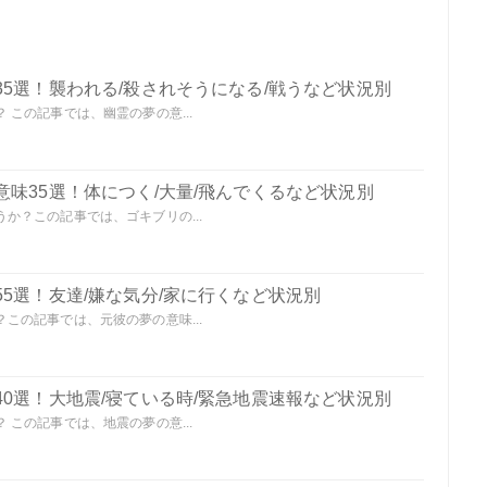
5選！襲われる/殺されそうになる/戦うなど状況別
この記事では、幽霊の夢の意...
味35選！体につく/大量/飛んでくるなど状況別
か？この記事では、ゴキブリの...
5選！友達/嫌な気分/家に行くなど状況別
この記事では、元彼の夢の意味...
0選！大地震/寝ている時/緊急地震速報など状況別
この記事では、地震の夢の意...