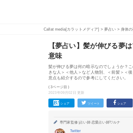
Callat media[カラットメディア]
>
夢占い
>
身体の
【夢占い】髪が伸びる夢は
意味
髪が伸びる夢は何の暗示なのでしょうか？こ
きな人＞＜他人＞など人物別、＜前髪＞＜後
意点も紹介するので参考にしてください。
( 3ページ目 )
2023年09月02日 更新
シェア
ツイート
シェア
専門家監修 |
占い師 恋愛占い師💘ルナ
Twitter