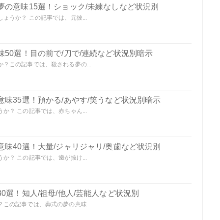
夢の意味15選！ショック/未練なしなど状況別
うか？ この記事では、元彼...
50選！目の前で/刀で/連続など状況別暗示
？この記事では、殺される夢の...
味35選！預かる/あやす/笑うなど状況別暗示
？ この記事では、赤ちゃん...
味40選！大量/ジャリジャリ/奥歯など状況別
？ この記事では、歯が抜け...
0選！知人/祖母/他人/芸能人など状況別
この記事では、葬式の夢の意味...