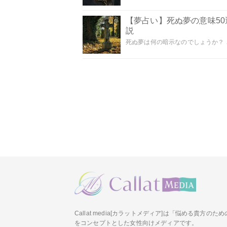
【夢占い】死ぬ夢の意味5
説
死ぬ夢は何の暗示なのでしょうか？ こ
Callat media[カラットメディア]は「悩める貴方の
をコンセプトとした女性向けメディアです。