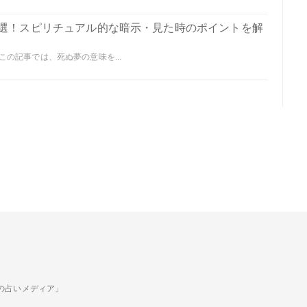
0選！スピリチュアル的な暗示・見た時のポイントを解
の記事では、死ぬ夢の意味を...
ための占いメディア」