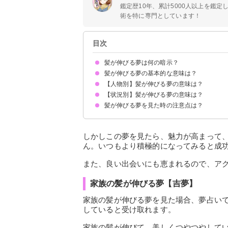
鑑定歴10年、累計5000人以上を鑑
術を特に専門としています！
目次
髪が伸びる夢は何の暗示？
髪が伸びる夢の基本的な意味は？
【人物別】髪が伸びる夢の意味は？
女性の場合は恋愛運UP
男性の場合は現実逃避したい気持ちの暗示
人物や状況で意味が決まる
【状況別】髪が伸びる夢の意味は？
好きな人の髪が伸びる夢【吉夢】
他人の髪が伸びる夢【吉夢】
彼氏の髪が伸びる夢【吉夢】
友達の髪が伸びる夢【吉夢】
人形の髪が伸びる夢【吉夢】
家族の髪が伸びる夢【吉夢】
髪が伸びる夢を見た時の注意点は？
前髪が伸びる夢【吉夢】
後ろ髪が伸びる夢【吉夢】
髪が伸びてフサフサになる夢【吉夢】
髪が伸びて長髪になる夢【吉夢】
髪が伸びて髪型が変わる夢【吉夢】
髪が伸びてからまる夢【凶夢】
髪が伸びてアレンジする夢【吉夢】
白髪の髪が伸びる夢【警告夢】
髪が伸びるのが止まらなくなる夢【吉夢】
伸びた髪を切る夢【吉夢】
女性の場合は積極的に行動する
男性の場合は十分な休息を取る
しかしこの夢を見たら、魅力が高まって
ん。いつもより積極的になってみると成
また、良い出会いにも恵まれるので、ア
家族の髪が伸びる夢【吉夢】
家族の髪が伸びる夢を見た場合、夢占い
していると受け取れます。
家族の髪が伸びて、美しくつやつやして