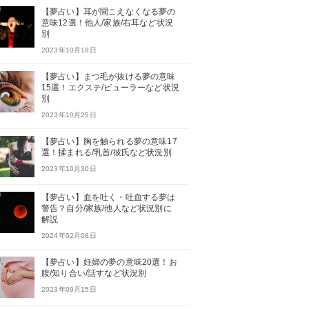
【夢占い】耳が聞こえなくなる夢の
意味12選！他人/家族/右耳など状況
別
2023年10月18日
【夢占い】まつ毛が抜ける夢の意味
15選！エクステ/ビューラーなど状況
別
2023年10月25日
【夢占い】胸を触られる夢の意味17
選！揉まれる/乳首/彼氏など状況別
2023年10月30日
【夢占い】血を吐く・吐血する夢は
警告？自分/家族/他人など状況別に
解説
2024年02月08日
【夢占い】妊婦の夢の意味20選！お
腹/知り合い/話すなど状況別
2023年09月15日