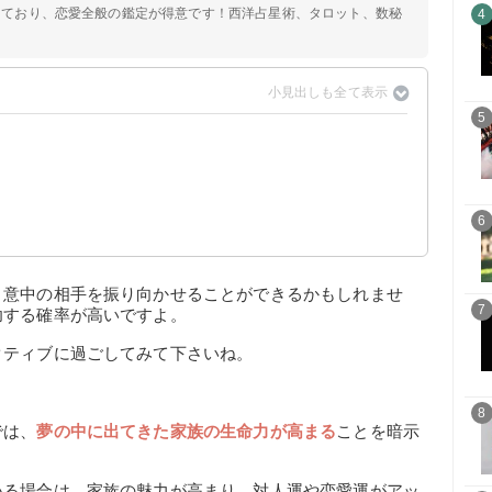
定しており、恋愛全般の鑑定が得意です！西洋占星術、タロット、数秘
4
5
6
、意中の相手を振り向かせることができるかもしれませ
7
功する確率が高いですよ。
クティブに過ごしてみて下さいね。
8
では、
夢の中に出てきた家族の生命力が高まる
ことを暗示
いる場合は、家族の魅力が高まり、対人運や恋愛運がアッ