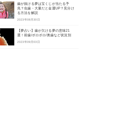
歯が抜ける夢は宝くじが当たる予
兆？虫歯・大量だと金運UP？見分け
る方法を解説
2023年08月30日
【夢占い】歯が欠ける夢の意味21
選！前歯/ボロボロ/奥歯など状況別
2023年09月03日