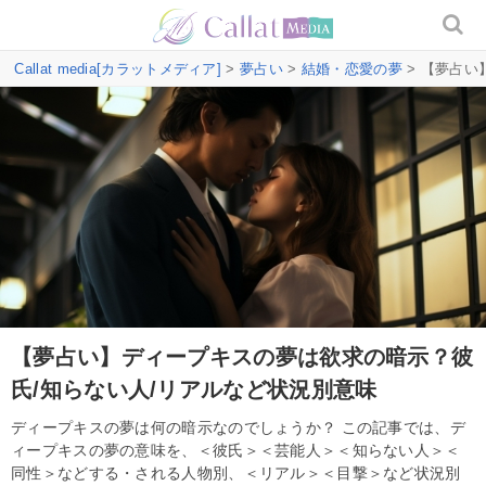
Callat media[カラットメディア]
>
夢占い
>
結婚・恋愛の夢
> 【夢占い
【夢占い】ディープキスの夢は欲求の暗示？彼
氏/知らない人/リアルなど状況別意味
ディープキスの夢は何の暗示なのでしょうか？ この記事では、デ
ィープキスの夢の意味を、＜彼氏＞＜芸能人＞＜知らない人＞＜
同性＞などする・される人物別、＜リアル＞＜目撃＞など状況別