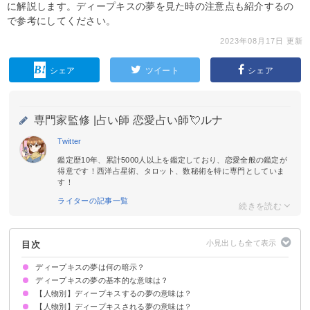
に解説します。ディープキスの夢を見た時の注意点も紹介するの
で参考にしてください。
2023年08月17日 更新
シェア
ツイート
シェア
専門家監修 |
占い師 恋愛占い師💘ルナ
Twitter
鑑定歴10年、累計5000人以上を鑑定しており、恋愛全般の鑑定が
得意です！西洋占星術、タロット、数秘術を特に専門としていま
す！
ライターの記事一覧
目次
ディープキスの夢は何の暗示？
ディープキスの夢の基本的な意味は？
【人物別】ディープキスするの夢の意味は？
心に眠る激しい感情や欲求を暗示
状況によってで意味が決まる
【人物別】ディープキスされる夢の意味は？
彼氏とディープキスする夢【吉夢】
彼女とディープキスする夢【吉夢】
芸能人とディープキスする夢【吉夢】
知らない人とディープキスする夢【吉夢】
好きな人とディープキスする夢【吉夢】
同性とディープキスする夢【吉夢】
元彼とディープキスする夢【吉夢】
元カノとディープキスする夢【吉夢】