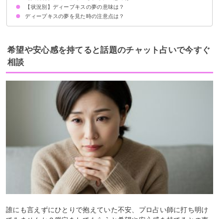
【状況別】ディープキスの夢の意味は？
彼氏にディープキスされる夢【警告夢】
彼女にディープキスされる夢【警告夢】
芸能人にディープキスされる夢【吉夢】
知らない人にディープキスされる夢【警告夢】
好きな人にディープキスされる夢【警告夢】
同性にディープキスされる夢【吉夢】
元カレにディープキスされる夢【吉夢】
元カノにディープキスされる夢【吉夢】
ディープキスの夢を見た時の注意点は？
リアルな感覚のディープキスの夢【吉夢】
大勢の人とディープキスする夢【吉夢】
ディープキスを目撃される夢【警告夢】
長いディープキスをする夢【警告夢】
短いディープキスをする夢【警告夢】
欲求を叶えるために積極的に行動する
ただし衝動的な行動で失敗しないように注意
希望や安心感を持てると話題のチャット占いで今すぐ
相談
誰にも言えずにひとりで抱えていた不安、プロ占い師に打ち明け