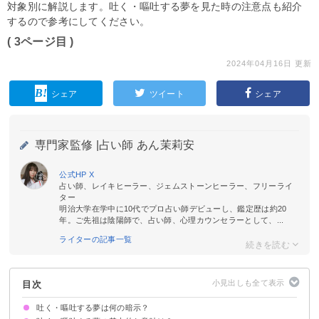
対象別に解説します。吐く・嘔吐する夢を見た時の注意点も紹介
するので参考にしてください。
( 3ページ目 )
2024年04月16日 更新
シェア
ツイート
シェア
専門家監修 |
占い師 あん茉莉安
公式HP
X
占い師、レイキヒーラー、ジェムストーンヒーラー、フリーライ
ター
明治大学在学中に10代でプロ占い師デビューし、鑑定歴は約20
年。ご先祖は陰陽師で、占い師、心理カウンセラーとして、...
ライターの記事一覧
目次
吐く・嘔吐する夢は何の暗示？