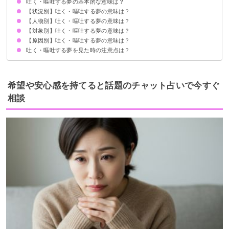
吐く・嘔吐する夢の基本的な意味は？
【状況別】吐く・嘔吐する夢の意味は？
ストレスの暗示
状況によって意味が決まる
【人物別】吐く・嘔吐する夢の意味は？
嘔吐が止まらない夢【吉夢】
吐いて気持ち悪い夢【警告夢】
吐く夢で起きる場合【警告夢】
吐く感覚がリアルな夢【吉夢】
目の前で吐かれる夢【吉夢】
吐いてすっきりする夢【吉夢】
一度に大量に吐く夢【警告夢】
吐く量が少ない夢【吉夢】
人前で吐く夢【吉夢】
吐く初夢【吉夢】
【対象別】吐く・嘔吐する夢の意味は？
友達が吐く夢【吉夢】
他人・知らない人が吐く夢【吉夢】
家族が吐く夢【警告夢】
猫が吐く夢【警告夢】
犬が吐く夢【警告夢】
好きな人が吐く夢【吉夢】
嫌いな人が吐く夢【吉夢】
大勢の人が吐く夢【凶夢】
【原因別】吐く・嘔吐する夢の意味は？
ゲロを吐く夢【凶夢】
血を吐く夢【吉夢】
食べ物を吐く夢【警告夢】
髪の毛を吐く夢【吉夢】
異物を吐く夢【吉夢】
金魚を吐く夢【吉夢】
吐く・嘔吐する夢を見た時の注意点は？
飲み過ぎで吐く夢【警告夢】
体調不良で吐く夢【警告夢】
食中毒で吐く夢【吉夢】
殴られて吐く夢【吉夢】
グロテスクなものを見て吐く夢【凶夢】
乗り物酔いで吐く夢【吉夢】
十分な休息を取る
警告夢や凶夢の内容を人に話す
希望や安心感を持てると話題のチャット占いで今すぐ
相談