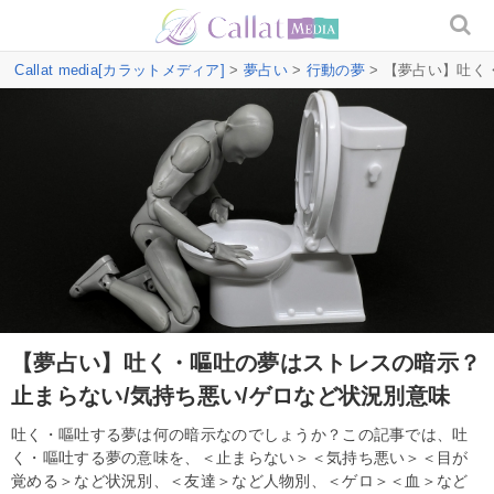
Callat media[カラットメディア]
>
夢占い
>
行動の夢
> 【夢占い】吐く
【夢占い】吐く・嘔吐の夢はストレスの暗示？
止まらない/気持ち悪い/ゲロなど状況別意味
吐く・嘔吐する夢は何の暗示なのでしょうか？この記事では、吐
く・嘔吐する夢の意味を、＜止まらない＞＜気持ち悪い＞＜目が
覚める＞など状況別、＜友達＞など人物別、＜ゲロ＞＜血＞など