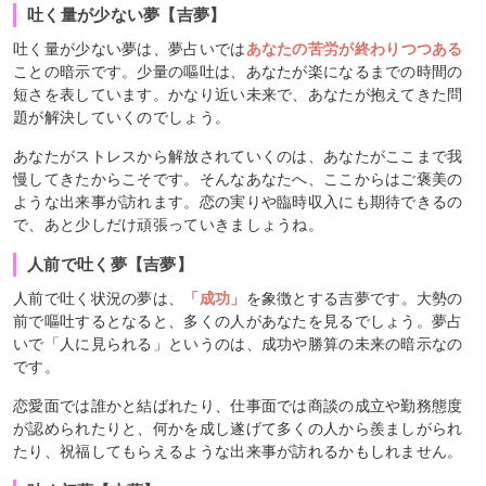
吐く量が少ない夢【吉夢】
吐く量が少ない夢は、夢占いでは
あなたの苦労が終わりつつある
ことの暗示です。少量の嘔吐は、あなたが楽になるまでの時間の
短さを表しています。かなり近い未来で、あなたが抱えてきた問
題が解決していくのでしょう。
あなたがストレスから解放されていくのは、あなたがここまで我
慢してきたからこそです。そんなあなたへ、ここからはご褒美の
ような出来事が訪れます。恋の実りや臨時収入にも期待できるの
で、あと少しだけ頑張っていきましょうね。
人前で吐く夢【吉夢】
人前で吐く状況の夢は、
「成功」
を象徴とする吉夢です。大勢の
前で嘔吐するとなると、多くの人があなたを見るでしょう。夢占
いで「人に見られる」というのは、成功や勝算の未来の暗示なの
です。
恋愛面では誰かと結ばれたり、仕事面では商談の成立や勤務態度
が認められたりと、何かを成し遂げて多くの人から羨ましがられ
たり、祝福してもらえるような出来事が訪れるかもしれません。