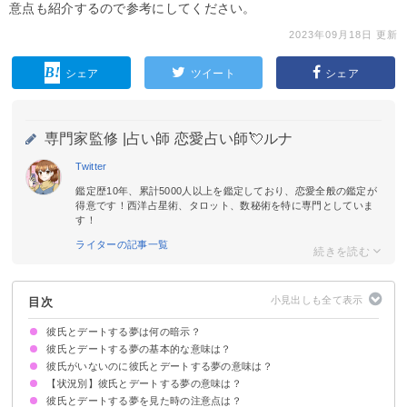
意点も紹介するので参考にしてください。
2023年09月18日 更新
シェア
ツイート
シェア
専門家監修 |
占い師 恋愛占い師💘ルナ
Twitter
鑑定歴10年、累計5000人以上を鑑定しており、恋愛全般の鑑定が
得意です！西洋占星術、タロット、数秘術を特に専門としていま
す！
ライターの記事一覧
目次
彼氏とデートする夢は何の暗示？
彼氏とデートする夢の基本的な意味は？
彼氏がいないのに彼氏とデートする夢の意味は？
現在の恋愛に不満や寂しさを感じている暗示
状況によって意味が決まる
【状況別】彼氏とデートする夢の意味は？
恋愛がしたい願望を暗示
彼氏とデートする夢を見た時の注意点は？
彼氏とデートしてキスする夢【逆夢】
彼氏とデートして喧嘩する夢【吉夢】
彼氏とデートして喧嘩の仲直りする夢【逆夢】
彼氏とデートして食事をする夢【予知夢】
彼氏とデートして買い物をする夢【吉夢】
彼氏とデートして手をつなぐ夢【吉夢】
彼氏とデート中に元カノに邪魔される夢【警告夢】