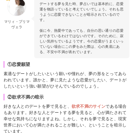
デートする夢を見た時、夢占いでは基本的に、恋愛
運を物語っていると考えていいでしょう。それも思
うように恋愛できないことが暗示されているので
す。
マリィ・プリマ
ヴェラ
仮に今、熱愛中であっても、自分の思い通りの恋愛
ができているわけではないのです。そのために、寂
しい気持ちでいるようです。今の恋愛がうまくいっ
ていない場合にこの夢をみた際は、心の奥底にあ
る、不安や不満が表れています。
①恋愛願望
素適なデートがしたいという願いや憧れが、夢の形をとってあら
われています。誰かと、夢に見たような恋愛がしたい、デートが
したいという強い願望がひそんでいるのでしょう。
②欲求不満の暗示
好きな人とのデートを夢で見ると、
欲求不満のサイン
である場合
もあります。好きな人とデートする夢を見ると、心が満たされて
幸せな気持ちになりますよね。しかし、それを夢で見ると、現実
世界において心が満たされることが難しい、ということを暗示し
ています。