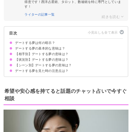
得意です！西洋占星術、タロット、数秘術を特に専門としていま
す！
ライターの記事一覧
目次
デートする夢は何の暗示？
デートする夢の基本的な意味は？
【相手別】デートする夢の意味は？
①恋愛願望
②欲求不満の暗示
状況によって意味が決まる
【状況別】デートする夢の意味は？
好きな人とデートする夢【警告夢】
彼氏とデートする夢【警告夢】
彼女とデートする夢【逆夢】
知らない人とデートする夢【凶夢】
元彼とデートする夢【凶夢】
彼氏・彼女じゃない人とデートする夢【凶夢】
知り合いとデートする夢【吉夢】
異性の友達とデートする夢【吉夢】
芸能人とデートする夢【吉夢・凶夢】
嫁・旦那とデートする夢【吉夢】
幼馴染とデートする夢【吉夢】
【シーン別】デートする夢の意味は？
デートして喧嘩する夢【吉夢】
デートしてキスする夢【凶夢】
デートに遅刻する夢【凶夢】
デート中に手をつなぐ夢【吉夢】
デートに寝坊する夢【警告夢】
デートでセックスをする夢【凶夢】
デートの約束をする夢【凶夢】
デート中に食事をする夢【吉夢】
デートする夢を見た時の注意点は？
公園でデートする夢【吉夢】
遊園地でデートする夢【凶夢】
ドライブデートする夢【吉夢】
海でデートする夢【吉夢・凶夢】
夜にデートする夢【凶夢】
イルミネーションスポットでデートする夢【警告夢】
買い物デートする夢【吉夢】
家でデートする夢【凶夢】
恋愛に積極的になる
自分磨きをする
希望や安心感を持てると話題のチャット占いで今すぐ
相談