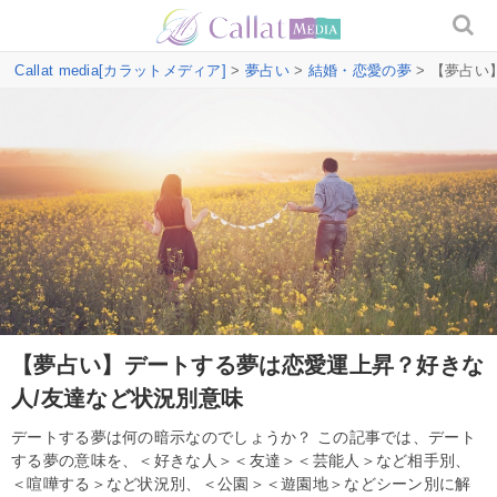
Callat media[カラットメディア]
>
夢占い
>
結婚・恋愛の夢
> 【夢占い
【夢占い】デートする夢は恋愛運上昇？好きな
人/友達など状況別意味
デートする夢は何の暗示なのでしょうか？ この記事では、デート
する夢の意味を、＜好きな人＞＜友達＞＜芸能人＞など相手別、
＜喧嘩する＞など状況別、＜公園＞＜遊園地＞などシーン別に解