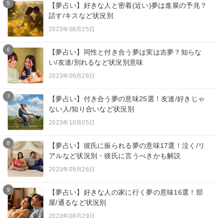
5
【夢占い】好きな人と密着(近い)夢は進展の予兆？
話す/キスなど状況別
2023年08月25日
6
【夢占い】同性と付き合う夢は実は吉夢？知らな
い/友達/別れるなど状況別意味
2023年09月28日
7
【夢占い】付き合う夢の意味25選！友達/好きじゃ
ない人/知り合いなど状況別
2023年10月05日
8
【夢占い】彼氏に振られる夢の意味17選！泣く/リ
アルなど状況別・彼氏に言うべきかも解説
2023年09月26日
9
【夢占い】好きな人の家に行く夢の意味16選！部
屋/通るなど状況別
2023年08月29日