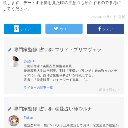
説します。デートする夢を見た時の注意点も紹介するので参考に
してください。
2023年12月19日 更新
シェア
ツイート
シェア
専門家監修 |
占い師 マリィ・プリマヴェラ
公式HP
占術研究家 / 英国占星術協会会員
慶應義塾大学法学部卒。TBS『王様のブランチ』始め数々のメデ
ィアに出演。西洋占星術や夢占いを得意とする。
著書：『決定版夢占いキーワード事典』『...
ライターの記事一覧
専門家監修 |
占い師 恋愛占い師💘ルナ
Twitter
鑑定歴10年、累計5000人以上を鑑定しており、恋愛全般の鑑定が