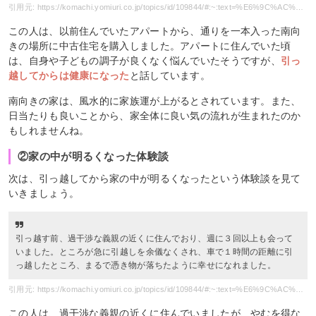
引用元: https://komachi.yomiuri.co.jp/topics/id/109844/#:~:text=%E6%9C%AC%E6%96%87%E3%82%92%E8%A1%A8%E7%A4%BA-,%E7%97%85%E6%B0%97%E3%82%92%E3%81%97%E3%81%AA%E3%81%8F%E3%81%AA%E3%81%A3%E3%81%9F,-%E3%81%8E%E3%82%93%E3%81%AD%E3%81%93
この人は、以前住んでいたアパートから、通りを一本入った南向
きの場所に中古住宅を購入しました。アパートに住んでいた頃
は、自身や子どもの調子が良くなく悩んでいたそうですが、
引っ
越してからは健康になった
と話しています。
南向きの家は、風水的に家族運が上がるとされています。また、
日当たりも良いことから、家全体に良い気の流れが生まれたのか
もしれませんね。
②家の中が明るくなった体験談
次は、引っ越してから家の中が明るくなったという体験談を見て
いきましょう。
引っ越す前、過干渉な義親の近くに住んでおり、週に３回以上も会って
いました。ところが急に引越しを余儀なくされ、車で１時間の距離に引
っ越したところ、まるで憑き物が落ちたように幸せになれました。
引用元: https://komachi.yomiuri.co.jp/topics/id/109844/#:~:text=%E6%9C%AC%E6%96%87%E3%82%92%E8%A1%A8%E7%A4%BA-,%E4%B8%8A%E3%81%8C%E3%82%8A%E3%81%BE%E3%81%97%E3%81%9F%EF%BC%81,-%E3%81%B5%E3%81%8F%E3%81%A1%E3%82%83%E3%82%93
この人は、過干渉な義親の近くに住んでいましたが、やむを得な