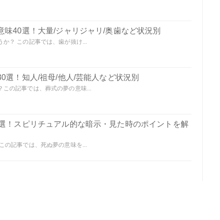
味40選！大量/ジャリジャリ/奥歯など状況別
？ この記事では、歯が抜け...
0選！知人/祖母/他人/芸能人など状況別
この記事では、葬式の夢の意味...
0選！スピリチュアル的な暗示・見た時のポイントを解
の記事では、死ぬ夢の意味を...