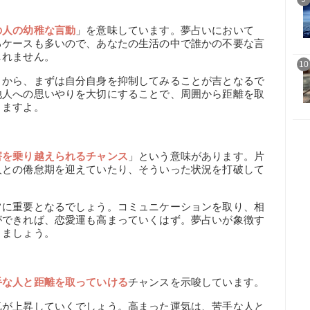
の人の幼稚な言動
」を意味しています。夢占いにおいて
るケースも多いので、あなたの生活の中で誰かの不要な言
しれません。
10
とから、まずは自分自身を抑制してみることが吉となるで
他人への思いやりを大切にすることで、周囲から距離を取
りますよ。
害を乗り越えられるチャンス
」という意味があります。片
人との倦怠期を迎えていたり、そういった状況を打破して
常に重要となるでしょう。コミュニケーションを取り、相
ができれば、恋愛運も高まっていくはず。夢占いが象徴す
きましょう。
手な人と距離を取っていける
チャンスを示唆しています。
気が上昇していくでしょう。高まった運気は、苦手な人と