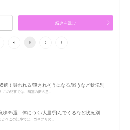
続きを読む
4
5
6
7
5選！襲われる/殺されそうになる/戦うなど状況別
この記事では、幽霊の夢の意...
味35選！体につく/大量/飛んでくるなど状況別
か？この記事では、ゴキブリの...