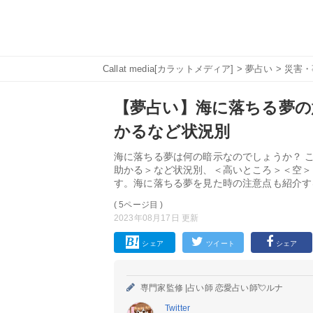
Callat media[カラットメディア]
>
夢占い
>
災害・
【夢占い】海に落ちる夢の意
かるなど状況別
海に落ちる夢は何の暗示なのでしょうか？ 
助かる＞など状況別、＜高いところ＞＜空＞
す。海に落ちる夢を見た時の注意点も紹介す
( 5ページ目 )
2023年08月17日 更新
シェア
ツイート
シェア
専門家監修 |
占い師 恋愛占い師💘ルナ
Twitter