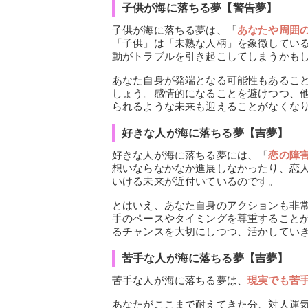
子供が海に落ちる夢【警告夢】
子供が海に落ちる夢は、「
あなたや周囲
「子供」は「未熟な人柄」を象徴してい
動がトラブルを引き起こしてしまうかも
あなた自身が発端となる可能性もあるこ
しょう。感情的になることを避けつつ、
られるような未来も迎えることがなくな
好きな人が海に落ちる夢【吉夢】
好きな人が海に落ちる夢には、「
恋の障
想いならなかなか進展しなかったり、恋
いける未来が近付いているのです。
とはいえ、あなた自身のアクションも非
手のペースやタイミングを尊重すること
るチャンスを大切にしつつ、活かしてい
苦手な人が海に落ちる夢【吉夢】
苦手な人が海に落ちる夢は、
現実でも苦
あなたがここまで耐えてきた分、対人運