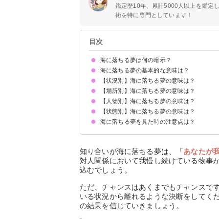
鑑定歴10年、累計5000人以上を鑑
術を特に専門としています！
目次
海に落ちる夢は何の暗示？
海に落ちる夢の基本的な意味は？
【状況別】海に落ちる夢の意味は？
トラブルの暗示
状況によって意味が決まる
【場所別】海に落ちる夢の意味は？
海に落ちそうになる夢【吉夢】
海に落ちたが助かる夢【吉夢】
車で海に落ちる夢【吉夢】
自転車で海に落ちる夢【警告夢】
飛行機で海に落ちる夢【吉夢】
海に落ちて死ぬ夢【吉夢】
海に落ちて溺れる夢【凶夢】
海に落ちて沈む夢【吉夢】
バイクで海に落ちる夢【吉夢】
【人物別】海に落ちる夢の意味は？
高いところから海に落ちる夢【警告夢】
空から海に落ちる夢【吉夢】
船から海に落ちる夢【吉夢】
橋から海に落ちる夢【警告夢】
崖から海に落ちる夢【警告夢】
【状態別】海に落ちる夢の意味は？
家族が海に落ちる夢【警告夢】
他人・知らない人が海に落ちる夢【警告夢】
知り合いが海に落ちる夢【吉夢】
子供が海に落ちる夢【警告夢】
好きな人が海に落ちる夢【吉夢】
苦手な人が海に落ちる夢【吉夢】
海に落ちる夢を見た時の注意点は？
暗い海に落ちる夢【吉夢】
綺麗な海に落ちる夢【吉夢】
エメラルドグリーンの海に落ちる夢【吉夢】
荒れた海に落ちる夢【警告夢】
汚い海に落ちる夢【凶夢】
十分な休息を取る
警告夢や凶夢の内容を人に話す
知り合いが海に落ちる夢は、「
あなたが
対人関係において我慢し続けている物事
込むでしょう。
ただ、チャンスはあくまでもチャンスで
いる状況から離れるような決断をしてく
の結果を信じていきましょう。