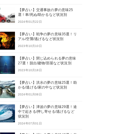
【夢占い】交通事故の夢の意味25
選！車/死ぬ/助かるなど状況別
2024年01月22日
【夢占い】戦争の夢の意味35選！リ
アル/空襲/逃げるなど状況別
2023年10月10日
【夢占い】閉じ込められる夢の意味
27選！脱出/建物/部屋など状況別
2023年10月18日
【夢占い】洪水の夢の意味25選！助
かる/逃げる/家の中など状況別
2024年01月08日
【夢占い】津波の夢の意味29選！途
中で起きる/押し寄せる/逃げるなど
状況別
2024年07月01日