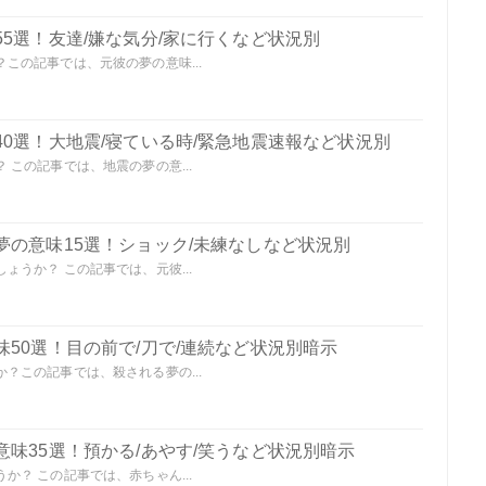
5選！友達/嫌な気分/家に行くなど状況別
この記事では、元彼の夢の意味...
0選！大地震/寝ている時/緊急地震速報など状況別
この記事では、地震の夢の意...
夢の意味15選！ショック/未練なしなど状況別
うか？ この記事では、元彼...
50選！目の前で/刀で/連続など状況別暗示
？この記事では、殺される夢の...
味35選！預かる/あやす/笑うなど状況別暗示
？ この記事では、赤ちゃん...