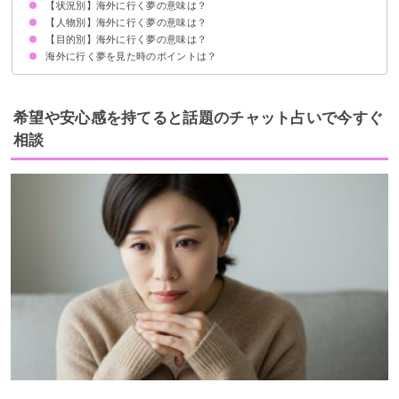
【状況別】海外に行く夢の意味は？
変化やチャレンジを望んでいる暗示
状況によって意味が決まる
【人物別】海外に行く夢の意味は？
1人で海外に行く夢【吉夢】
急に海外に行く準備をする夢【吉夢】
飛行機で海外に行く夢【吉夢】
船で海外に行く夢【警告夢】
【目的別】海外に行く夢の意味は？
家族が海外に行く夢【吉夢】
彼氏と海外に行く夢【警告夢】
好きな人と海外に行く夢【警告夢】
友達と海外に行く夢【吉夢】
祖父母と海外に行く夢【吉夢】
知らない人と海外に行く夢【吉夢】
海外に行く夢を見た時のポイントは？
海外旅行に行く夢【吉夢】
仕事で海外に行く夢【吉夢】
留学で海外に行く夢【吉夢】
転勤で海外に行く夢【吉夢】
海外に行って移住する夢【吉夢】
積極的にやりたいことをする
現状の環境を変えてみる
希望や安心感を持てると話題のチャット占いで今すぐ
相談