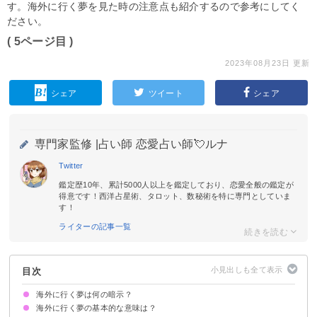
す。海外に行く夢を見た時の注意点も紹介するので参考にしてく
ださい。
( 5ページ目 )
2023年08月23日 更新
シェア
ツイート
シェア
専門家監修 |
占い師 恋愛占い師💘ルナ
Twitter
鑑定歴10年、累計5000人以上を鑑定しており、恋愛全般の鑑定が
得意です！西洋占星術、タロット、数秘術を特に専門としていま
す！
ライターの記事一覧
目次
海外に行く夢は何の暗示？
海外に行く夢の基本的な意味は？