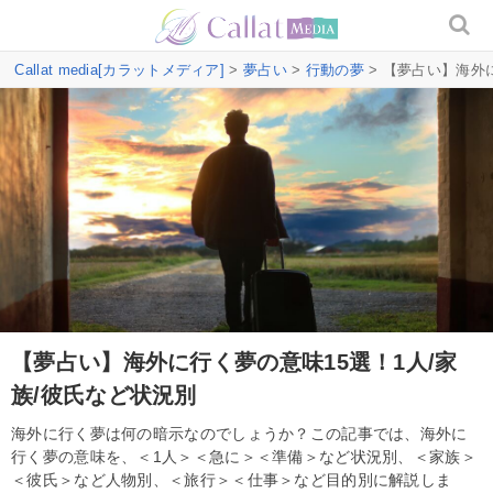
Callat media[カラットメディア]
>
夢占い
>
行動の夢
> 【夢占い】海外
【夢占い】海外に行く夢の意味15選！1人/家
族/彼氏など状況別
海外に行く夢は何の暗示なのでしょうか？この記事では、海外に
行く夢の意味を、＜1人＞＜急に＞＜準備＞など状況別、＜家族＞
＜彼氏＞など人物別、＜旅行＞＜仕事＞など目的別に解説しま