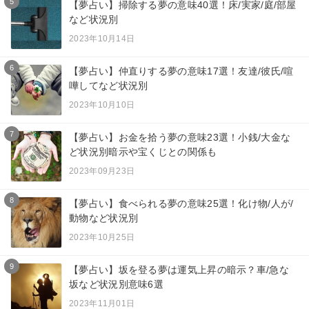
5
【夢占い】掃除する夢の意味40選！床/実家/庭/部屋
など状況別
2023年10月14日
6
【夢占い】仲直りする夢の意味17選！友達/彼氏/喧
嘩してなど状況別
2023年10月10日
7
【夢占い】お金を拾う夢の意味23選！小銭/大金な
ど状況別暗示や宝くじとの関係も
2023年09月23日
8
【夢占い】食べられる夢の意味25選！化け物/人が/
動物など状況別
2023年10月25日
9
【夢占い】坂を登る夢は運気上昇の暗示？車/急な
坂など状況別意味6選
2023年11月01日