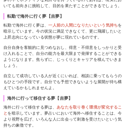
いても前向きに挑戦して、目的を果たすことができるでしょう。
転勤で海外に行く夢【吉夢】
転勤で海外に行く夢は、
一人前の人間になりたいという気持ち
を
暗示しています。今の状況に満足できなくて、更に飛躍したいと
上昇志向になっている状態が夢に現れているのです。
自分自身を客観的に見つめなおし、得意・不得意をしっかりと受
け入れることで、自分の能力を最大限まで発揮することができる
ようになります。焦らずに、じっくりとキャリアを積んでいきま
しょう。
自立して成功している人が近くにいれば、相談に乗ってもらうの
もひとつの手段です。自分でも予想できないような展開が待ち構
えているかもしれませんよ。
海外に行って移住する夢【吉夢】
海外に行って移住する夢は、
あなたを取り巻く環境が変化するこ
と
を暗示しています。夢占いにおいて海外へ移住することは、今
より視野を広げ、いろんな人に出会って刺激を受けたいという気
持ちの象徴です。