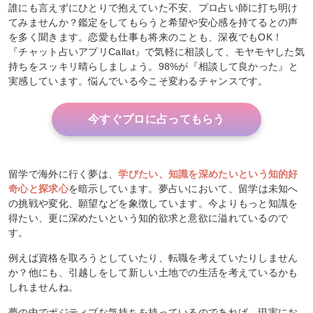
誰にも言えずにひとりで抱えていた不安、プロ占い師に打ち明け
てみませんか？鑑定をしてもらうと希望や安心感を持てるとの声
を多く聞きます。恋愛も仕事も将来のことも、深夜でもOK！
『チャット占いアプリCallat』で気軽に相談して、モヤモヤした気
持ちをスッキリ晴らしましょう。98%が『相談して良かった』と
実感しています。悩んでいる今こそ変わるチャンスです。
今すぐプロに占ってもらう
留学で海外に行く夢は、
学びたい、知識を深めたいという知的好
奇心と探求心
を暗示しています。夢占いにおいて、留学は未知へ
の挑戦や変化、願望などを象徴しています。今よりもっと知識を
得たい、更に深めたいという知的欲求と意欲に溢れているので
す。
例えば資格を取ろうとしていたり、転職を考えていたりしません
か？他にも、引越しをして新しい土地での生活を考えているかも
しれませんね。
夢の中でポジティブな気持ちを持っているのであれば、現実にお