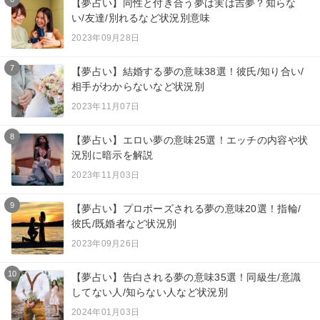
【夢占い】同性と付き合う夢は実は吉夢？知らな
い/友達/別れるなど状況別意味
2023年09月28日
7
【夢占い】結婚する夢の意味38選！彼氏/知り合い/
相手がわからないなど状況別
2023年11月07日
8
【夢占い】エロい夢の意味25選！エッチの内容や状
況別に暗示を解説
2023年11月03日
9
【夢占い】プロポーズされる夢の意味20選！指輪/
彼氏/既婚者など状況別
2023年09月26日
10
【夢占い】告白される夢の意味35選！同級生/意識
してない人/知らない人など状況別
2024年01月03日