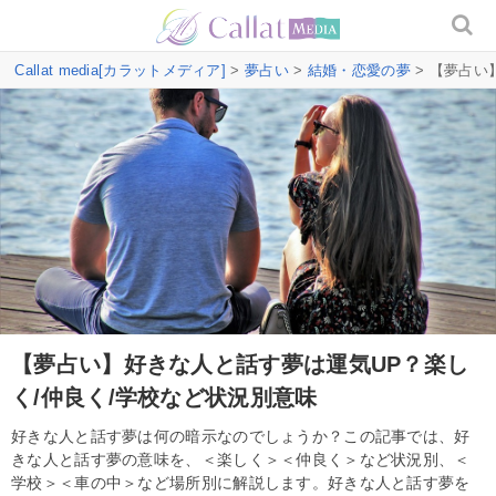
Callat media[カラットメディア]
>
夢占い
>
結婚・恋愛の夢
> 【夢占い
【夢占い】好きな人と話す夢は運気UP？楽し
く/仲良く/学校など状況別意味
好きな人と話す夢は何の暗示なのでしょうか？この記事では、好
きな人と話す夢の意味を、＜楽しく＞＜仲良く＞など状況別、＜
学校＞＜車の中＞など場所別に解説します。好きな人と話す夢を