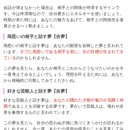
会話が弾まなかった場合は、相手との関係が停滞するサインで
す。今は停滞期なので、自分磨きにエネルギーを使いましょう。
時期が来た時には、あなたの魅力をあげて、相手との関係性を進
展させるべく動きましょう。
両思いの相手と話す夢【吉夢】
両想いの相手と話す夢は、あなたの願望を反映した夢と言われて
います。
すでに両想いである相手を前に、次の目標が生まれてき
ている
のかもしれません。
この夢を見たら、あなたが相手とこれからどうなりたいのかを今
一度考えてみるとよいでしょう。理想を叶えるためには、あなた
から積極的に行動してみてくださいね。
好きな芸能人と話す夢【吉夢】
好きな芸能人と話す夢は、
あなたの隠れた才能や魅力が花開く時
期
であることを示唆する吉夢です。夢占いで芸能人は、憧れや名
誉を象徴するものと言われています。
この夢を見たら、自分の思わぬ才能に気づくきっかけが訪れるか
もしれません。今一度、あなたの長所や得意なことを見直してみ