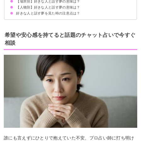
【場所別】好きな人と話す夢の意味は？
好きな人と楽しく話す夢【吉夢】
好きな人と仲良く話す夢【警告夢】
好きな人と話すけど冷たい夢【凶夢】
好きな人と話してイチャイチャする夢【吉夢】
【人物別】好きな人と話す夢の意味は？
好きな人と学校で話す夢【吉夢】
車の中で好きな人と話す夢【吉夢】
好きな人と自室で話す夢【警告夢】
好きな人と話す夢を見た時の注意点は？
片思いの好きな人と話す夢【吉夢】
両思いの相手と話す夢【吉夢】
好きな芸能人と話す夢【吉夢】
恋愛に積極的になる
吉夢なら人に話さない
希望や安心感を持てると話題のチャット占いで今すぐ
相談
誰にも言えずにひとりで抱えていた不安、プロ占い師に打ち明け