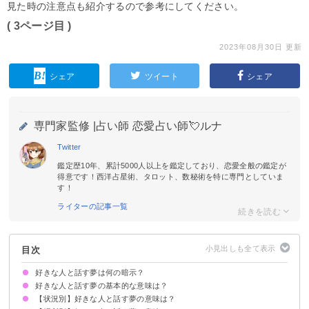
見た時の注意点も紹介するので参考にしてください。
( 3ページ目 )
2023年08月30日 更新
シェア
ツイート
シェア
専門家監修 |
占い師 恋愛占い師💘ルナ
Twitter
鑑定歴10年、累計5000人以上を鑑定しており、恋愛全般の鑑定が
得意です！西洋占星術、タロット、数秘術を特に専門としていま
す！
ライターの記事一覧
目次
好きな人と話す夢は何の暗示？
好きな人と話す夢の基本的な意味は？
【状況別】好きな人と話す夢の意味は？
運気が上昇する暗示
状況によって意味が決まる