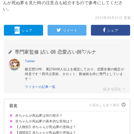
んが死ぬ夢を見た時の注意点も紹介するので参考にしてくださ
い。
2023年08月21日 更新
シェア
ツイート
シェア
専門家監修 |
占い師 恋愛占い師💘ルナ
Twitter
鑑定歴10年、累計5000人以上を鑑定しており、恋愛全般の鑑定が
得意です！西洋占星術、タロット、数秘術を特に専門としていま
す！
ライターの記事一覧
目次
赤ちゃんが死ぬ夢は何の暗示？
赤ちゃんが死ぬ夢の基本的な意味は？
【人物別】赤ちゃんが死ぬ夢の意味は？
①新しい人生への再出発の転機を暗示
②挑戦や計画が頓挫する暗示
状況によって意味が決まる
【感情別】赤ちゃんが死ぬ夢の意味は？
自分の赤ちゃんが死ぬ夢【吉夢】
他人の赤ちゃんが死ぬ夢【警告夢】