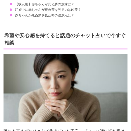
【状況別】赤ちゃんが死ぬ夢の意味は？
赤ちゃんが死んで泣く夢【凶夢】
赤ちゃんが死んで安心する夢【願望夢】
赤ちゃんが死んで自分を責める夢【警告夢】
妊娠中に赤ちゃんが死ぬ夢を見るのは凶夢？
赤ちゃんが死にそうな夢【吉夢】
赤ちゃんが殺される夢【警告夢】
死んだ赤ちゃんを抱く夢【警告夢】
赤ちゃんが死ぬ夢を見た時の注意点は？
出産が無事に終わるか不安な心境を暗示
十分な休息を取る
新しいことにチャレンジしてみる
希望や安心感を持てると話題のチャット占いで今すぐ
相談
誰にも言えずにひとりで抱えていた不安、プロ占い師に打ち明け