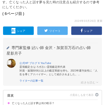
す。亡くなった人と話す夢を見た時の注意点も紹介するので参考
にしてください。
( 6ページ目 )
2024年03月26日 更新
シェア
ツイート
シェア
専門家監修 |
占い師 金沢・加賀百万石の占い師
星影月子
公式HP
ブログ
X
YouTube
霊視鑑定士/よろず占い霊視鑑定所代表
対面・遠隔5000人以上の鑑定実績を持ち、2023年週刊女性に「人
生を導くアドバイザー」として紹介されました。...
ライターの記事一覧
目次
亡くなった人と話す夢は何の暗示？