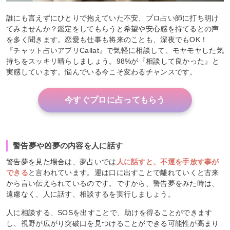
誰にも言えずにひとりで抱えていた不安、プロ占い師に打ち明け
てみませんか？鑑定をしてもらうと希望や安心感を持てるとの声
を多く聞きます。恋愛も仕事も将来のことも、深夜でもOK！
『チャット占いアプリCallat』で気軽に相談して、モヤモヤした気
持ちをスッキリ晴らしましょう。98%が『相談して良かった』と
実感しています。悩んでいる今こそ変わるチャンスです。
今すぐプロに占ってもらう
警告夢や凶夢の内容を人に話す
警告夢を見た場合は、夢占いでは
人に話すと、不運を手放す事が
できる
と言われています。運は口に出すことで離れていくと古来
から言い伝えられているのです。ですから、警告夢をみた時は、
遠慮なく、人に話す、相談するを実行しましょう。
人に相談する、SOSを出すことで、助けを得ることができます
し、視野が広がり突破口を見つけることができる可能性が高まり