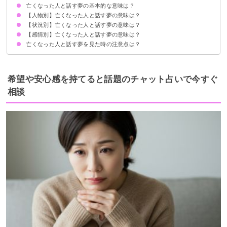
亡くなった人と話す夢の基本的な意味は？
【人物別】亡くなった人と話す夢の意味は？
目標や願い事が叶う暗示
状況によって意味が決まる
【状況別】亡くなった人と話す夢の意味は？
亡くなったと父と話す夢【吉夢】
亡くなった母と話す夢【吉夢】
亡くなった祖父と話す夢【吉夢】
亡くなった祖母と話す夢【吉夢】
亡くなった友達と話す夢【吉夢】
亡くなった恋人と話す夢【吉夢】
亡くなった芸能人と話す夢【警告夢】
【感情別】亡くなった人と話す夢の意味は？
亡くなった人と電話で話す夢【警告夢】
リアルな亡くなった人と話す夢【吉夢】
亡くなった人と対面で話す夢【吉夢】
亡くなった人の霊と話す夢【吉夢】
亡くなった人に相談に乗ってもらう夢【警告夢】
亡くなった人と話す夢を見た時の注意点は？
亡くなった人と話して楽しい夢【吉夢】
亡くなった人と話して泣く夢【吉夢】
亡くなった人と話して悲しい夢【凶夢】
亡くなった人と話して退屈な夢【凶夢】
亡くなった人と話して怒られる夢【警告夢】
吉夢なら人に話さない
警告夢や凶夢の内容を人に話す
希望や安心感を持てると話題のチャット占いで今すぐ
相談