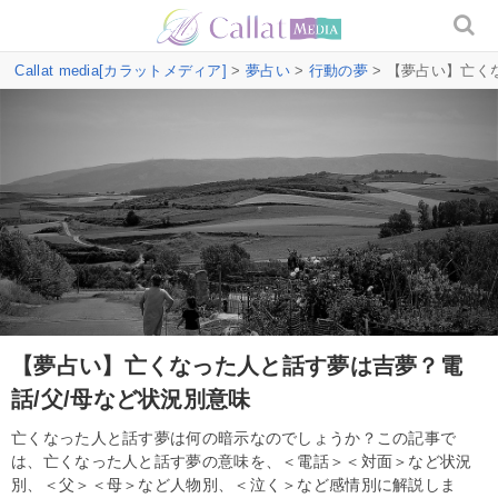
Callat media[カラットメディア]
>
夢占い
>
行動の夢
> 【夢占い】亡く
【夢占い】亡くなった人と話す夢は吉夢？電
話/父/母など状況別意味
亡くなった人と話す夢は何の暗示なのでしょうか？この記事で
は、亡くなった人と話す夢の意味を、＜電話＞＜対面＞など状況
別、＜父＞＜母＞など人物別、＜泣く＞など感情別に解説しま