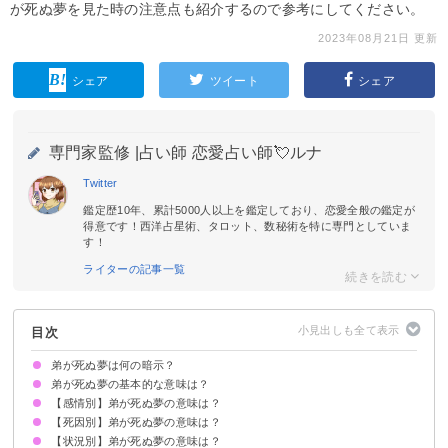
が死ぬ夢を見た時の注意点も紹介するので参考にしてください。
2023年08月21日 更新
シェア
ツイート
シェア
専門家監修 |
占い師 恋愛占い師💘ルナ
Twitter
鑑定歴10年、累計5000人以上を鑑定しており、恋愛全般の鑑定が
得意です！西洋占星術、タロット、数秘術を特に専門としていま
す！
ライターの記事一覧
目次
弟が死ぬ夢は何の暗示？
弟が死ぬ夢の基本的な意味は？
【感情別】弟が死ぬ夢の意味は？
自分自身の変化の暗示
状況によって意味が決まる
【死因別】弟が死ぬ夢の意味は？
弟が死んで泣く夢【警告夢】
弟が死んでも悲しくない夢【警告夢】
弟が死んで驚く夢【警告夢】
【状況別】弟が死ぬ夢の意味は？
弟が事故で死ぬ夢【警告夢】
弟が病気で死ぬ夢【警告夢】
弟が火事で死ぬ夢【吉夢】
弟が水死する夢【吉夢】
弟が自殺する夢【吉夢】