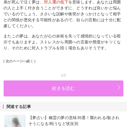
弟が死んで泣く夢は、
対人運の低下
を意味します。あなたは周囲
の人と上手く付き合うことができずに、どうすれば良いかと悩ん
でいるのでしょう。ささいな誤解や衝突がきっかけとなって相手
との関係が悪化する可能性があるので、自らの言動には十分に配
慮してください。
またこの夢は、あなたが心の余裕を失って感情的になっている暗
示でもありますよ。ストレスから周囲への言葉や態度がキツくな
り、そのために対人トラブルを招く場合もありそうです。
( 次のページへ続く )
1/5
続きを読む
関連する記事
【夢占い】幽霊の夢の意味35選！襲われる/殺され
そうになる/戦うなど状況別