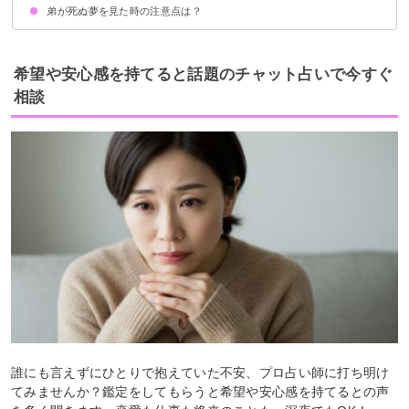
弟が死ぬ夢を見た時の注意点は？
弟が死にそうになる夢【警告夢】
リアルな弟が死ぬ夢【吉夢】
弟が死んだと聞く夢【吉夢】
弟の葬式の夢【吉夢】
弟が死んで生き返る夢【吉夢】
弟がいないのに弟が死ぬ夢【吉夢】
弟と姉が死ぬ夢【吉夢】
弟が殺されそうになる夢【吉夢】
積極的に新しいことにチャレンジする
警告夢や凶夢の内容を人に話す
希望や安心感を持てると話題のチャット占いで今すぐ
相談
誰にも言えずにひとりで抱えていた不安、プロ占い師に打ち明け
てみませんか？鑑定をしてもらうと希望や安心感を持てるとの声