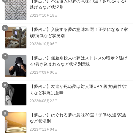
【夢占い】不法侵入の夢の意味20選！される/する/
逃げるなど状況別
2023年10月18日
6
【夢占い】入院する夢の意味28選！正夢になる？家
族/病気など状況別
2023年10月06日
7
【夢占い】無差別殺人の夢はストレスの暗示？逃げ
る/巻き込まれるなど状況別意味
2023年09月06日
8
【夢占い】友達が死ぬ夢は対人運UP？親友/異性/泣
くなど状況別意味
2023年08月22日
9
【夢占い】はぐれる夢の意味20選！子供/友達/家族
など状況別
2023年11月04日