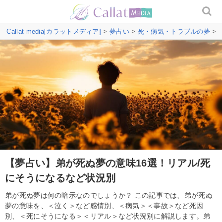
Callat media[カラットメディア]
>
夢占い
>
死・病気・トラブルの夢
>
【夢占い】弟が死ぬ夢の意味16選！リアル/死
にそうになるなど状況別
弟が死ぬ夢は何の暗示なのでしょうか？ この記事では、弟が死ぬ
夢の意味を、＜泣く＞など感情別、＜病気＞＜事故＞など死因
別、＜死にそうになる＞＜リアル＞など状況別に解説します。弟