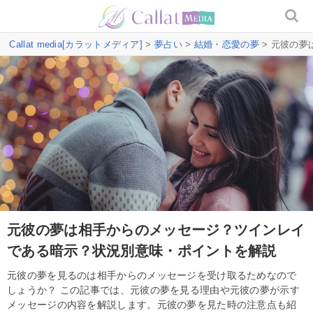
Callat media[カラットメディア]
>
夢占い
>
結婚・恋愛の夢
> 元彼の
元彼の夢は相手からのメッセージ？ツインレイ
である暗示？状況別意味・ポイントを解説
元彼の夢を見るのは相手からのメッセージを受け取るためなので
しょうか？ この記事では、元彼の夢を見る理由や元彼の夢が示す
メッセージの内容を解説します。元彼の夢を見た時の注意点も紹