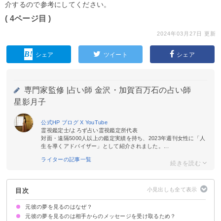
介するので参考にしてください。
( 4ページ目 )
2024年03月27日 更新
シェア
ツイート
シェア
専門家監修 |
占い師 金沢・加賀百万石の占い師
星影月子
公式HP
ブログ
X
YouTube
霊視鑑定士/よろず占い霊視鑑定所代表
対面・遠隔5000人以上の鑑定実績を持ち、2023年週刊女性に「人
生を導くアドバイザー」として紹介されました。...
ライターの記事一覧
目次
元彼の夢を見るのはなぜ？
元彼の夢を見るのは相手からのメッセージを受け取るため？