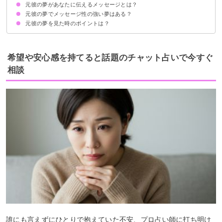
元彼の夢があなたに伝えるメッセージとは？
元彼の夢を見るのはあなたの願望の影響が大きい
2人がツインレイであれば相手からのメッセージの可能性が高い
元彼の夢でメッセージ性の強い夢はある？
①元彼があなたに未練があることの暗示
②あなたが元彼に未練があることの暗示
③2人がツインレイであることの暗示
④2人が復縁できることの暗示
元彼の夢を見た時のポイントは？
元彼から連絡が来る夢
元彼と復縁する夢
元彼と喧嘩する夢
元彼と笑顔で過ごす夢
元彼に話しかけられる夢
未練があるなら相手に連絡してみる
未練がないなら積極的に次の恋に進む
希望や安心感を持てると話題のチャット占いで今すぐ
相談
誰にも言えずにひとりで抱えていた不安、プロ占い師に打ち明け