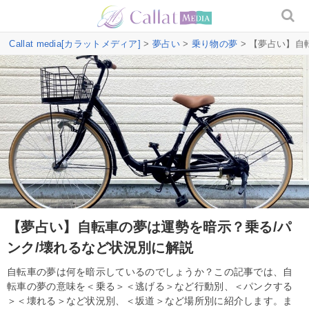
Callat media[カラットメディア]
>
夢占い
>
乗り物の夢
> 【夢占い】自
【夢占い】自転車の夢は運勢を暗示？乗る/パ
ンク/壊れるなど状況別に解説
自転車の夢は何を暗示しているのでしょうか？この記事では、自
転車の夢の意味を＜乗る＞＜逃げる＞など行動別、＜パンクする
＞＜壊れる＞など状況別、＜坂道＞など場所別に紹介します。ま