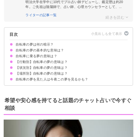
明治大学在学中に10代でプロ占い師デビューし、鑑定歴は約20
年。ご先祖は陰陽師で、占い師、心理カウンセラーとして、...
ライターの記事一覧
目次
自転車の夢は何の暗示？
自転車の夢の基本的な意味は？
自転車に乗る夢の意味は？
周囲との調和・バランスを暗示
行動/状況/場所で意味が決まる
【行動別】自転車の夢の意味は？
スムーズに乗っているなら【吉夢】
乗っていてトラブルが起こったなら【警告夢】
【状況別】自転車の夢の意味は？
自転車を漕ぐ夢【吉夢】
自転車がパンクする夢【警告夢】
自転車のパンクを修理する夢【吉夢】
自転車で逃げる夢【警告夢】
自転車でスピードを出す夢【吉夢】
自転車を押して歩く夢【吉夢】
自転車を自転車置き場に停める夢【吉夢】
自転車を探す夢【吉夢】
自転車を買う夢【吉夢】
自転車で旅する夢【吉夢】
自転車を洗う夢【吉夢】
【場所別】自転車の夢の意味は？
自転車に乗っている人を見る夢【吉夢】
自転車が盗まれる夢【吉夢】
自転車が壊れる夢【警告夢】
自転車を漕いでも進まない夢【警告夢】
自転車で二人乗りする夢【吉夢】
自転車がなくなる夢【警告夢】
自転車で事故する夢【警告夢】
自転車のサドルが高い夢【警告夢】
自転車で転ぶ夢【警告夢】
自転車のタイヤに空気がない夢【警告夢】
自転車に上手く乗れない夢【警告夢】
自転車のブレーキが効かない夢【警告夢】
自転車のペダルが軽い夢【吉夢】
自転車の夢を見た人は今夜この夢を見るかも？
自転車で坂道を登る夢【吉夢】
自転車で坂道を下る夢【吉夢】
自転車で高いところから落ちる夢【警告夢】
自転車で高速道路を走る夢【吉夢】
自転車で橋を渡る夢【吉夢】
自転車で混んでいる街を走る夢【吉夢】
バスの夢
教室の夢
行列の夢
希望や安心感を持てると話題のチャット占いで今すぐ
相談