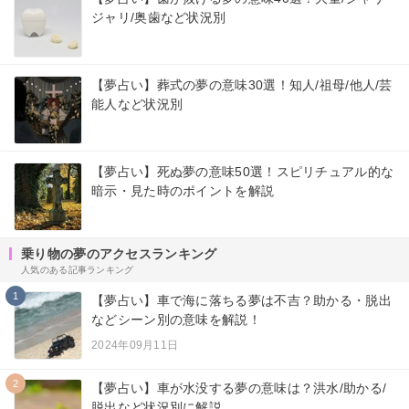
ジャリ/奥歯など状況別
【夢占い】葬式の夢の意味30選！知人/祖母/他人/芸
能人など状況別
【夢占い】死ぬ夢の意味50選！スピリチュアル的な
暗示・見た時のポイントを解説
乗り物の夢のアクセスランキング
人気のある記事ランキング
1
【夢占い】車で海に落ちる夢は不吉？助かる・脱出
などシーン別の意味を解説！
2024年09月11日
2
【夢占い】車が水没する夢の意味は？洪水/助かる/
脱出など状況別に解説