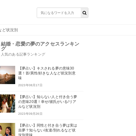
など状況別
結婚・恋愛の夢のアクセスランキン
グ
人気のある記事ランキング
【夢占い】キスされる夢の意味30
選！首/異性/好きな人など状況別意
味
2023年08月17日
【夢占い】知らない人と付き合う夢
の意味20選！幸せ/彼氏がいる/リア
ルなど状況別
2023年09月26日
【夢占い】同性と付き合う夢は実は
吉夢？知らない/友達/別れるなど状
況別意味