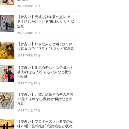
2023年09月28日
【夢占い】元彼と話す夢の意味16
選！話しかけられる/未練ないなど状
況別
2023年08月29日
【夢占い】好きな人と密着(近い)夢
は進展の予兆？話す/キスなど状況別
2023年08月25日
【夢占い】別れる夢は不安の暗示？
彼氏/好きな人/知らない人など状況
別意味
2023年12月26日
【夢占い】元彼と結婚する夢の意味
13選！未練なし/既婚者/再婚など状
況別
2023年11月07日
【夢占い】プロポーズされる夢の意
味20選！指輪/彼氏/既婚者など状況