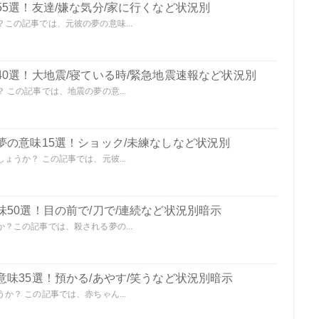
5選！友達/嫌な気分/家に行くなど状況別
この記事では、元彼の夢の意味...
0選！大地震/寝ている時/緊急地震速報など状況別
この記事では、地震の夢の意...
夢の意味15選！ショック/未練なしなど状況別
うか？ この記事では、元彼...
50選！目の前で/刀で/連続など状況別暗示
？この記事では、殺される夢の...
味35選！預かる/あやす/笑うなど状況別暗示
？ この記事では、赤ちゃん...