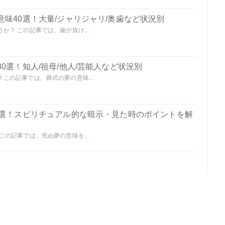
味40選！大量/ジャリジャリ/奥歯など状況別
？ この記事では、歯が抜け...
0選！知人/祖母/他人/芸能人など状況別
この記事では、葬式の夢の意味...
0選！スピリチュアル的な暗示・見た時のポイントを解
の記事では、死ぬ夢の意味を...