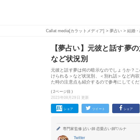
Callat media[カラットメディア]
>
夢占い
>
結婚・
【夢占い】元彼と話す夢の
など状況別
元彼と話す夢は何の暗示なのでしょうか？こ
けられる＞など状況別、＜別れ話＞など内容
た時の注意点も紹介するので参考にしてくだ
( 2ページ目 )
2023年08月29日 更新
シェア
ツイート
シェア
専門家監修 |
占い師 恋愛占い師💘ルナ
Twitter