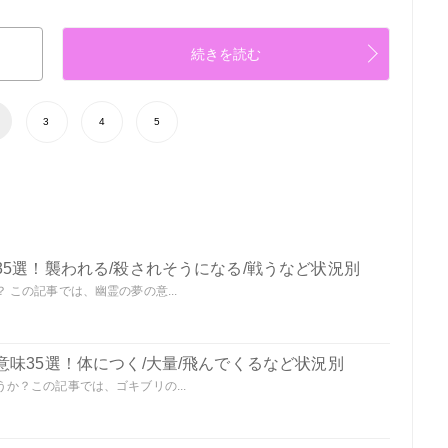
続きを読む
3
4
5
5選！襲われる/殺されそうになる/戦うなど状況別
この記事では、幽霊の夢の意...
味35選！体につく/大量/飛んでくるなど状況別
か？この記事では、ゴキブリの...