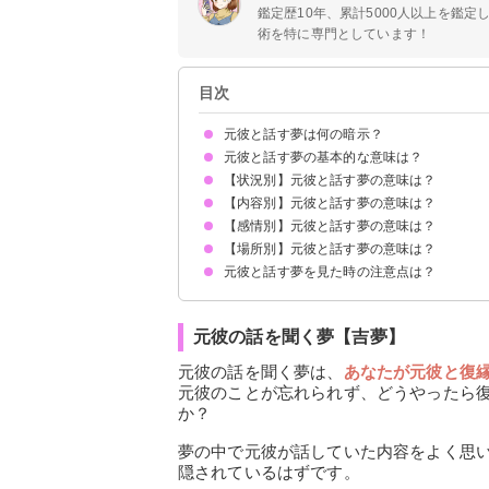
鑑定歴10年、累計5000人以上を鑑
術を特に専門としています！
目次
元彼と話す夢は何の暗示？
元彼と話す夢の基本的な意味は？
【状況別】元彼と話す夢の意味は？
元彼に未練がある暗示
状況によって意味が決まる
【内容別】元彼と話す夢の意味は？
元彼に話しかけられる夢【吉夢】
元彼の話を聞く夢【吉夢】
元彼と話しながら歩く夢【予知夢】
元彼と電話で話す夢【警告夢】
元彼と会って話す夢【吉夢】
未練がない元彼と話す夢【吉夢】
【感情別】元彼と話す夢の意味は？
元彼と別れ話をする夢【警告夢】
元彼と話して怒られる夢【吉夢】
元彼にプロポーズされる夢【警告夢】
【場所別】元彼と話す夢の意味は？
元彼と話して楽しい夢【予知夢】
元彼と話して悲しい夢【吉夢】
元彼と話して別れたいと思う夢【吉夢】
元彼と話す夢を見た時の注意点は？
元彼と知らない場所で話す夢【吉夢】
元彼とデートした場所で話す夢【警告夢】
元彼と車で話す夢【警告夢】
元彼と学校で話す夢【吉夢】
未練があるなら相手に連絡してみる
未練がないなら積極的に次の恋に進む
元彼の話を聞く夢【吉夢】
元彼の話を聞く夢は、
あなたが元彼と復
元彼のことが忘れられず、どうやったら
か？
夢の中で元彼が話していた内容をよく思
隠されているはずです。