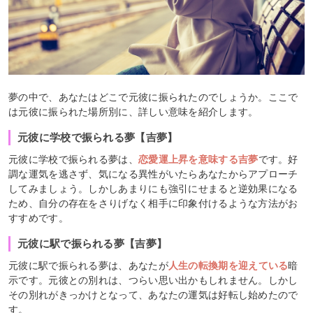
夢の中で、あなたはどこで元彼に振られたのでしょうか。ここで
は元彼に振られた場所別に、詳しい意味を紹介します。
元彼に学校で振られる夢【吉夢】
元彼に学校で振られる夢は、
恋愛運上昇を意味する吉夢
です。好
調な運気を逃さず、気になる異性がいたらあなたからアプローチ
してみましょう。しかしあまりにも強引にせまると逆効果になる
ため、自分の存在をさりげなく相手に印象付けるような方法がお
すすめです。
元彼に駅で振られる夢【吉夢】
元彼に駅で振られる夢は、あなたが
人生の転換期を迎えている
暗
示です。元彼との別れは、つらい思い出かもしれません。しかし
その別れがきっかけとなって、あなたの運気は好転し始めたので
す。