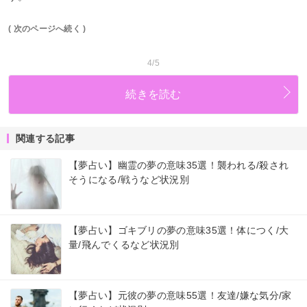
( 次のページへ続く )
4/5
続きを読む
関連する記事
【夢占い】幽霊の夢の意味35選！襲われる/殺され
そうになる/戦うなど状況別
【夢占い】ゴキブリの夢の意味35選！体につく/大
量/飛んでくるなど状況別
【夢占い】元彼の夢の意味55選！友達/嫌な気分/家