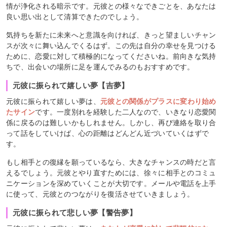
情が浄化される暗示です。元彼との様々なできごとを、あなたは
良い思い出として清算できたのでしょう。
気持ちを新たに未来へと意識を向ければ、きっと望ましいチャン
スが次々に舞い込んでくるはず。この先は自分の幸せを見つける
ために、恋愛に対して積極的になってくださいね。前向きな気持
ちで、出会いの場所に足を運んでみるのもおすすめです。
元彼に振られて嬉しい夢【吉夢】
元彼に振られて嬉しい夢は、
元彼との関係がプラスに変わり始め
たサイン
です。一度別れを経験した二人なので、いきなり恋愛関
係に戻るのは難しいかもしれません。しかし、再び連絡を取り合
って話をしていけば、心の距離はどんどん近づいていくはずで
す。
もし相手との復縁を願っているなら、大きなチャンスの時だと言
えるでしょう。元彼とやり直すためには、徐々に相手とのコミュ
ニケーションを深めていくことが大切です。メールや電話を上手
に使って、元彼とのつながりを復活させていきましょう。
元彼に振られて悲しい夢【警告夢】