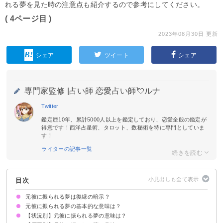
れる夢を見た時の注意点も紹介するので参考にしてください。
( 4ページ目 )
2023年08月30日 更新
シェア
ツイート
シェア
専門家監修 |
占い師 恋愛占い師💘ルナ
Twitter
鑑定歴10年、累計5000人以上を鑑定しており、恋愛全般の鑑定が
得意です！西洋占星術、タロット、数秘術を特に専門としていま
す！
ライターの記事一覧
目次
元彼に振られる夢は復縁の暗示？
元彼に振られる夢の基本的な意味は？
【状況別】元彼に振られる夢の意味は？
相手との関係の進展を暗示
状況によって意味が決まる