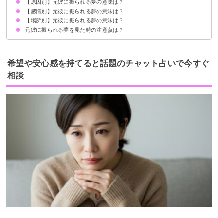
【原因別】元彼に振られる夢の意味は？
元彼に復縁したいと言って振られる夢【警告夢】
未練がない元彼に振られる夢【警告夢】
リアルで振られた元彼に振られる夢【警告夢】
彼氏がいるのに元彼に振られる夢【警告夢】
元彼にデート中に振られる夢【警告夢】
元彼にLINEで振られる夢【警告夢】
元彼に電話で振られる夢【警告夢】
【感情別】元彼に振られる夢の意味は？
浮気して元彼に振られる夢【警告夢】
元彼に好きな人ができて振られる夢【警告夢】
元彼に二股されて振られる夢【警告夢】
元彼と喧嘩して振られる夢【警告夢】
【場所別】元彼に振られる夢の意味は？
元彼に振られて泣く夢【吉夢】
元彼に振られて嬉しい夢【吉夢】
元彼に振られて悲しい夢【警告夢】
元彼に振られる夢を見た時の注意点は？
元彼に学校で振られる夢【吉夢】
元彼に駅で振られる夢【吉夢】
元彼に海辺で振られる夢【吉夢】
未練があるなら相手に連絡してみる
自分磨きをする
希望や安心感を持てると話題のチャット占いで今すぐ
相談