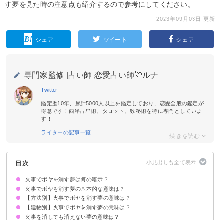
す夢を見た時の注意点も紹介するので参考にしてください。
2023年09月03日 更新
シェア
ツイート
シェア
専門家監修 |
占い師 恋愛占い師💘ルナ
Twitter
鑑定歴10年、累計5000人以上を鑑定しており、恋愛全般の鑑定が
得意です！西洋占星術、タロット、数秘術を特に専門としていま
す！
ライターの記事一覧
目次
火事でボヤを消す夢は何の暗示？
火事でボヤを消す夢の基本的な意味は？
【方法別】火事でボヤを消す夢の意味は？
トラブルの解決を暗示
状況によって意味が決まる
【建物別】火事でボヤを消す夢の意味は？
バケツでボヤを消す夢【吉夢】
ホースでボヤを消す夢【吉夢】
消火器でボヤを消す夢【吉夢】
消防士がボヤを消す夢【吉夢・警告夢】
消防車がボヤを消す夢【吉夢】
スプリンクラーでボヤを消す夢【吉夢】
火事を消しても消えない夢の意味は？
自宅のボヤを消す夢【吉夢】
学校のボヤを消す夢【吉夢】
山火事のボヤを消す夢【警告夢】
近所のボヤを消す夢【吉夢・警告夢】
庭のボヤを消す夢【吉夢】
台所のボヤを消す夢【警告夢】