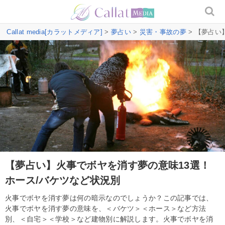
Callat media[カラットメディア]
>
夢占い
>
災害・事故の夢
> 【夢占い
【夢占い】火事でボヤを消す夢の意味13選！
ホース/バケツなど状況別
火事でボヤを消す夢は何の暗示なのでしょうか？この記事では、
火事でボヤを消す夢の意味を、＜バケツ＞＜ホース＞など方法
別、＜自宅＞＜学校＞など建物別に解説します。火事でボヤを消