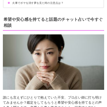
火事でボヤを消す夢を見た時の注意点は？
積極的に新しいことにチャレンジする
吉夢なら話さず警告夢や凶夢なら人に話す
希望や安心感を持てると話題のチャット占いで今すぐ
相談
誰にも言えずにひとりで抱えていた不安、プロ占い師に打ち明け
てみませんか？鑑定をしてもらうと希望や安心感を持てるとの声