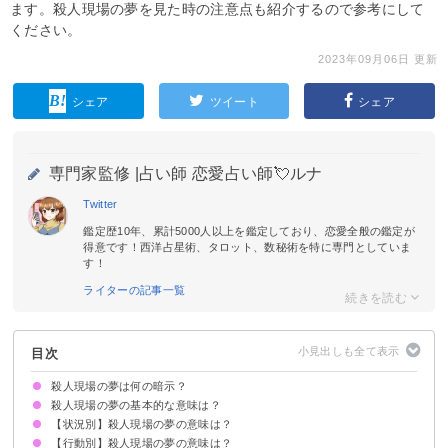
ます。殺人現場の夢を見た時の注意点も紹介するので参考にして
ください。
2023年09月06日 更新
シェア
ツイート
シェア
専門家監修 |
占い師 恋愛占い師💘ルナ
Twitter
鑑定歴10年、累計5000人以上を鑑定しており、恋愛全般の鑑定が
得意です！西洋占星術、タロット、数秘術を特に専門としていま
す！
ライターの記事一覧
目次
殺人現場の夢は何の暗示？
殺人現場の夢の基本的な意味は？
【状況別】殺人現場の夢の意味は？
ストレスや悩みを抱えている暗示
状況によって意味が決まる
【行動別】殺人現場の夢の意味は？
殺人現場を目撃する夢【吉夢】
殺人現場で犯人を目撃する夢【吉夢】
殺人現場で死体を見る夢【吉夢】
殺人事件に巻き込まれる夢【警告夢・吉夢】
無差別殺人事件の夢【警告夢】
血だらけの殺人現場の夢【吉夢】