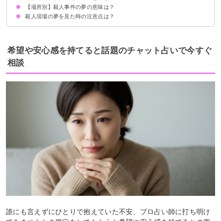
【場所別】殺人事件の夢の意味は？
殺人現場を見て警察に連絡する夢【警告夢】
殺人現場を隠す夢【警告夢】
殺人現場を捜査する夢【吉夢】
殺人現場を歩く夢【警告夢】
殺人現場で言い争いする夢【吉夢】
殺人現場の夢を見た時の注意点は？
家の近くで殺人事件が起こる夢【警告夢】
ホテルで殺人事件が起こる夢【吉夢】
廃墟で殺人事件が起こる夢【凶夢】
自宅で殺人事件が起こる夢【警告夢】
十分な休息を取る
警告夢や凶夢の内容を人に話す
希望や安心感を持てると話題のチャット占いで今すぐ
相談
誰にも言えずにひとりで抱えていた不安、プロ占い師に打ち明け