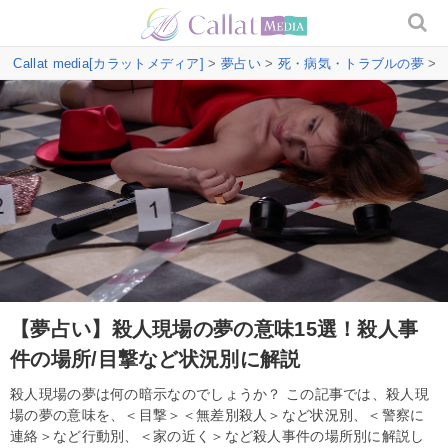
Callat media[カラットメディア]
>
夢占い
>
死・病気・トラブルの夢
>
【夢占い】殺人現場の夢の意味15選！殺人事
件の場所/目撃など状況別に解説
殺人現場の夢は何の暗示なのでしょうか？ この記事では、殺人現
場の夢の意味を、＜目撃＞＜無差別殺人＞など状況別、＜警察に
連絡＞など行動別、＜家の近く＞など殺人事件の場所別に解説し