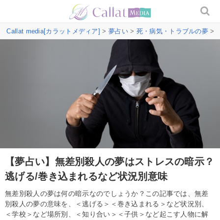
Callat media[カラットメディア]
>
夢占い
>
死・病気・トラブルの夢
>
【夢占い】無差別殺人の夢はストレスの暗示？
逃げる/巻き込まれるなど状況別意味
無差別殺人の夢は何の暗示なのでしょうか？この記事では、無差
別殺人の夢の意味を、＜逃げる＞＜巻き込まれる＞など状況別、
＜学校＞など場所別、＜知り合い＞＜子供＞など起こす人物に解