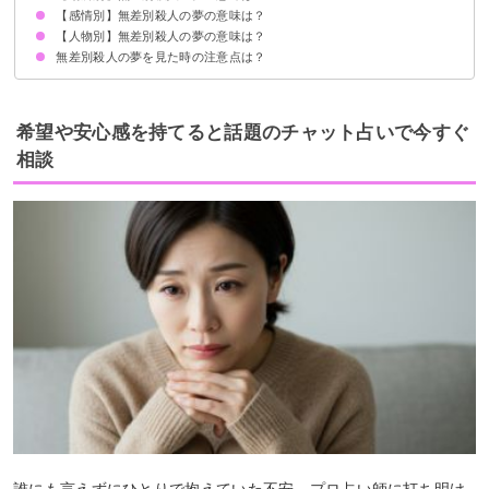
【感情別】無差別殺人の夢の意味は？
学校で無差別殺人が起きる夢【警告夢】
家の近くで無差別殺人が起きる夢【警告夢】
病院で無差別殺人が起きる夢【警告夢】
【人物別】無差別殺人の夢の意味は？
無差別殺人が起きて怖い夢【吉夢】
無差別殺人が起きて怖くない夢【警告夢】
無差別殺人の夢を見た時の注意点は？
知り合いが無差別殺人を起こす夢【凶夢】
子供が無差別殺人を起こす夢【警告夢】
家族が無差別殺人を起こす夢【警告夢】
十分な休息を取る
警告夢や凶夢の内容を人に話す
希望や安心感を持てると話題のチャット占いで今すぐ
相談
誰にも言えずにひとりで抱えていた不安、プロ占い師に打ち明け