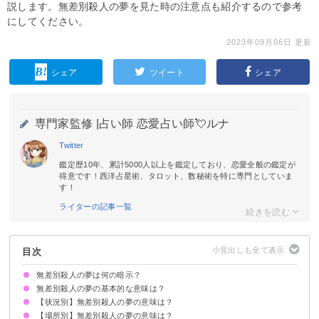
説します。無差別殺人の夢を見た時の注意点も紹介するので参考
にしてください。
2023年09月06日 更新
シェア
ツイート
シェア
専門家監修 |
占い師 恋愛占い師💘ルナ
Twitter
鑑定歴10年、累計5000人以上を鑑定しており、恋愛全般の鑑定が
得意です！西洋占星術、タロット、数秘術を特に専門としていま
す！
ライターの記事一覧
目次
無差別殺人の夢は何の暗示？
無差別殺人の夢の基本的な意味は？
【状況別】無差別殺人の夢の意味は？
ストレスが爆発寸前の暗示
状況によって意味が決まる
【場所別】無差別殺人の夢の意味は？
無差別殺人に巻き込まれる夢【凶夢】
無差別殺人から逃げる夢【警告夢】
無差別殺人を目撃する夢【警告夢】
無差別殺人を起こす夢【警告夢】
無差別連続殺人事件が起きる夢【願望夢】