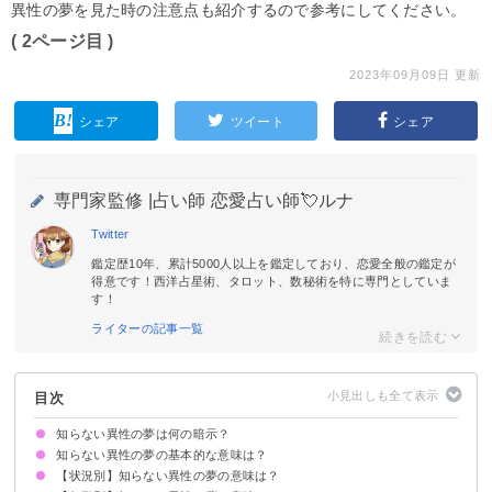
異性の夢を見た時の注意点も紹介するので参考にしてください。
( 2ページ目 )
2023年09月09日 更新
シェア
ツイート
シェア
専門家監修 |
占い師 恋愛占い師💘ルナ
Twitter
鑑定歴10年、累計5000人以上を鑑定しており、恋愛全般の鑑定が
得意です！西洋占星術、タロット、数秘術を特に専門としていま
す！
ライターの記事一覧
目次
知らない異性の夢は何の暗示？
知らない異性の夢の基本的な意味は？
【状況別】知らない異性の夢の意味は？
①恋愛における自分の価値観を示す
②恋愛運の変化を暗示
状況によって意味が決まる