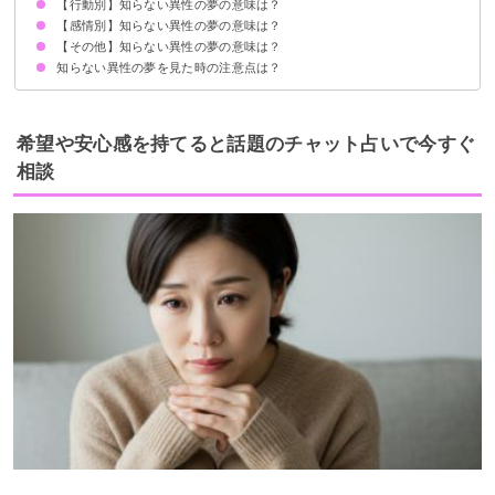
【行動別】知らない異性の夢の意味は？
知らない異性と仲良くなる夢【吉夢】
知らない異性に好意を持たれる夢【願望夢】
知らない異性とイチャイチャする夢【吉夢】
知らない異性を好きになる夢【予知夢】
知らない異性が家にいる夢【予知夢】
知らない異性に恋をする夢【吉夢】
知らない異性に一目惚れする夢【願望夢】
知らない異性と付き合う夢【吉夢】
知らない異性と結婚生活を送る夢【吉夢】
知らない異性と抱き合う夢【吉夢】
知らない異性に抱かれる夢【願望夢】
知らない異性が甘えてくる夢【吉夢】
知らない異性にお姫様抱っこされる夢【吉夢】
知らない異性がたくさん出てくる夢【警告夢】
知らない異性に告白される夢【吉夢】
【感情別】知らない異性の夢の意味は？
知らない異性と話す夢【予知夢】
知らない異性とデートする夢【警告夢】
知らない異性と食事する夢【予知夢】
知らない異性とドライブする夢【吉夢】
知らない異性と歩く夢【吉夢】
知らない異性と寝る夢【警告夢】
知らない異性に甘える夢【警告夢】
知らない異性と電話する夢【願望夢】
知らない異性とゲームする夢【警告夢】
知らない異性と旅行する夢【警告夢】
知らない異性と喧嘩する夢【警告夢】
知らない異性の家に行く夢【警告夢】
【その他】知らない異性の夢の意味は？
知らない異性が怖い夢【凶夢】
知らない異性に嫌な気持ちになる夢【警告夢】
知らない異性に怒る夢【警告夢】
知らない異性の夢を見た時の注意点は？
知らない異性の顔をはっきり覚えている夢【予知夢】
知らない異性の顔がわからない夢【警告夢】
年下の知らない異性の夢【吉夢】
自分の恋愛観を客観的に知って活かす
吉夢なら話さず警告夢や凶夢は人に話す
希望や安心感を持てると話題のチャット占いで今すぐ
相談