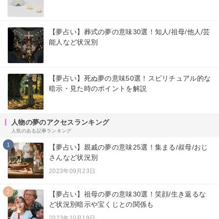
【夢占い】葬式の夢の意味30選！知人/祖母/他人/芸
能人など状況別
【夢占い】死ぬ夢の意味50選！スピリチュアル的な
暗示・見た時のポイントを解説
人物の夢のアクセスランキング
人気のある記事ランキング
1
【夢占い】親戚の夢の意味25選！集まる/叔母/おじ
さんなど状況別
2023年09月23日
2
【夢占い】祖母の夢の意味30選！笑顔/生き返るな
ど状況別暗示や宝くじとの関係も
2023年10月19日