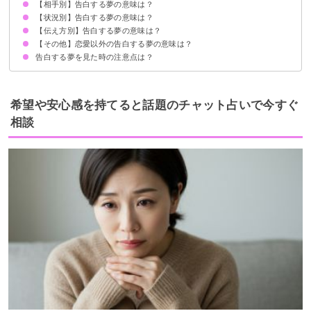
【相手別】告白する夢の意味は？
誰かに気持ちを伝えたい暗示
状況によって意味が決まる
【状況別】告白する夢の意味は？
好きな人に告白する夢【警告夢】
芸能人に告白する夢【願望夢】
元彼・元カノに告白する夢【願望夢】
好きじゃない人に告白する夢【吉夢】
知らない人に告白する夢【吉夢】
同級生に告白する夢【願望夢】
友達に告白する夢【警告夢】
恋人に告白する夢【警告夢】
同性に告白する夢【吉夢】
昔好きだった人に告白する夢【警告夢】
【伝え方別】告白する夢の意味は？
告白して成功する夢【吉夢】
告白して失敗する夢【凶夢】
【その他】恋愛以外の告白する夢の意味は？
LINE・メールで告白する夢【願望夢】
電話で告白する夢【願望夢】
直接告白する夢【警告夢】
告白する夢を見た時の注意点は？
罪を告白する夢【凶夢】
借金を告白する夢【願望夢】
秘密を告白する夢【吉夢】
恋愛に積極的になる
吉夢なら人に話さず警告夢や凶夢は人に話す
希望や安心感を持てると話題のチャット占いで今すぐ
相談