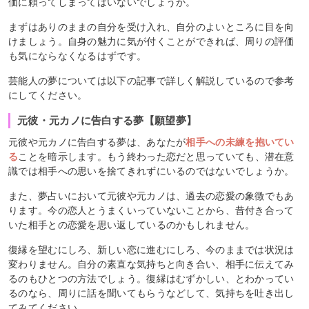
価に頼ってしまってはいないでしょうか。
まずはありのままの自分を受け入れ、自分のよいところに目を向
けましょう。自身の魅力に気が付くことができれば、周りの評価
も気にならなくなるはずです。
芸能人の夢については以下の記事で詳しく解説しているので参考
にしてください。
元彼・元カノに告白する夢【願望夢】
元彼や元カノに告白する夢は、あなたが
相手への未練を抱いてい
る
ことを暗示します。もう終わった恋だと思っていても、潜在意
識では相手への思いを捨てきれずにいるのではないでしょうか。
また、夢占いにおいて元彼や元カノは、過去の恋愛の象徴でもあ
ります。今の恋人とうまくいっていないことから、昔付き合って
いた相手との恋愛を思い返しているのかもしれません。
復縁を望むにしろ、新しい恋に進むにしろ、今のままでは状況は
変わりません。自分の素直な気持ちと向き合い、相手に伝えてみ
るのもひとつの方法でしょう。復縁はむずかしい、とわかってい
るのなら、周りに話を聞いてもらうなどして、気持ちを吐き出し
てみてください。