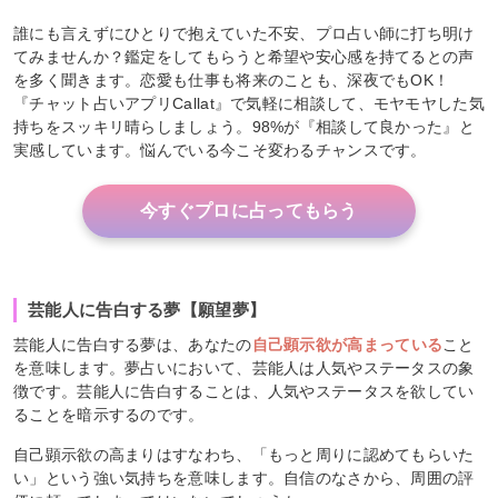
誰にも言えずにひとりで抱えていた不安、プロ占い師に打ち明け
てみませんか？鑑定をしてもらうと希望や安心感を持てるとの声
を多く聞きます。恋愛も仕事も将来のことも、深夜でもOK！
『チャット占いアプリCallat』で気軽に相談して、モヤモヤした気
持ちをスッキリ晴らしましょう。98%が『相談して良かった』と
実感しています。悩んでいる今こそ変わるチャンスです。
今すぐプロに占ってもらう
芸能人に告白する夢【願望夢】
芸能人に告白する夢は、あなたの
自己顕示欲が高まっている
こと
を意味します。夢占いにおいて、芸能人は人気やステータスの象
徴です。芸能人に告白することは、人気やステータスを欲してい
ることを暗示するのです。
自己顕示欲の高まりはすなわち、「もっと周りに認めてもらいた
い」という強い気持ちを意味します。自信のなさから、周囲の評