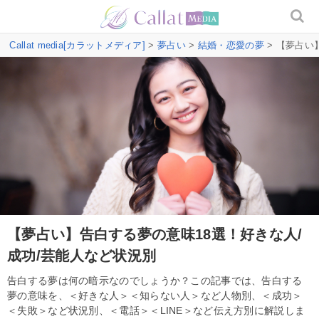
Callat media[カラットメディア]
>
夢占い
>
結婚・恋愛の夢
> 【夢占い
【夢占い】告白する夢の意味18選！好きな人/
成功/芸能人など状況別
告白する夢は何の暗示なのでしょうか？この記事では、告白する
夢の意味を、＜好きな人＞＜知らない人＞など人物別、＜成功＞
＜失敗＞など状況別、＜電話＞＜LINE＞など伝え方別に解説しま