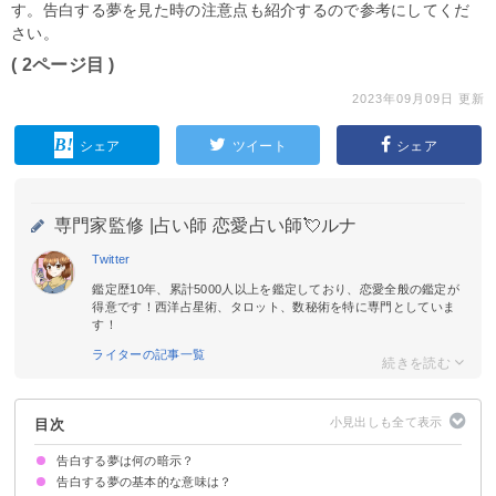
す。告白する夢を見た時の注意点も紹介するので参考にしてくだ
さい。
( 2ページ目 )
2023年09月09日 更新
シェア
ツイート
シェア
専門家監修 |
占い師 恋愛占い師💘ルナ
Twitter
鑑定歴10年、累計5000人以上を鑑定しており、恋愛全般の鑑定が
得意です！西洋占星術、タロット、数秘術を特に専門としていま
す！
ライターの記事一覧
目次
告白する夢は何の暗示？
告白する夢の基本的な意味は？