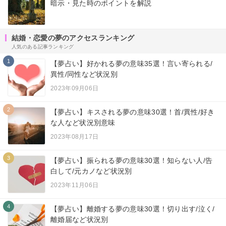
暗示・見た時のポイントを解説
結婚・恋愛の夢のアクセスランキング
人気のある記事ランキング
1
【夢占い】好かれる夢の意味35選！言い寄られる/
異性/同性など状況別
2023年09月06日
2
【夢占い】キスされる夢の意味30選！首/異性/好き
な人など状況別意味
2023年08月17日
3
【夢占い】振られる夢の意味30選！知らない人/告
白して/元カノなど状況別
2023年11月06日
4
【夢占い】離婚する夢の意味30選！切り出す/泣く/
離婚届など状況別