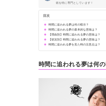
術を特に専門としています！
目次
時間に追われる夢は何の暗示？
時間に追われる夢の基本的な意味は？
【理由別】時間に追われる夢の意味は？
①焦る気持ちの暗示
②ストレスの暗示
初夢で見たら努力が実る暗示
状況によって意味が決まる
【状況別】時間に追われる夢の意味は？
仕事に追われる夢【吉夢】
締め切りに追われる夢【警告夢】
やることに追われる夢【警告夢】
時間に追われる夢を見た時の注意点は？
時間に追われて買い物をする夢【吉夢】
時間に追われて焦る夢【警告夢】
時間に追われて準備が間に合わない夢【警告夢】
十分な休息を取る
時間に追われる夢は何の