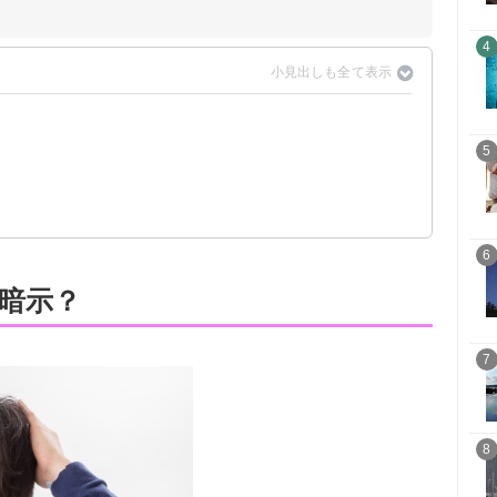
4
5
6
暗示？
7
8