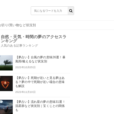
め切り/買い物など状況別
自然・天気・時間の夢のアクセスラ
ンキング
人気のある記事ランキング
【夢占い】台風の夢の意味26選！暴
風雨/備えるなど状況別
2023年10月05日
【夢占い】死期が近いと見る夢はあ
る？夢の中で死期が近い場合の意味
も解説
2023年11月10日
【夢占い】流れ星の夢の意味31選！
流星群など状況別｜宝くじとの関係
も