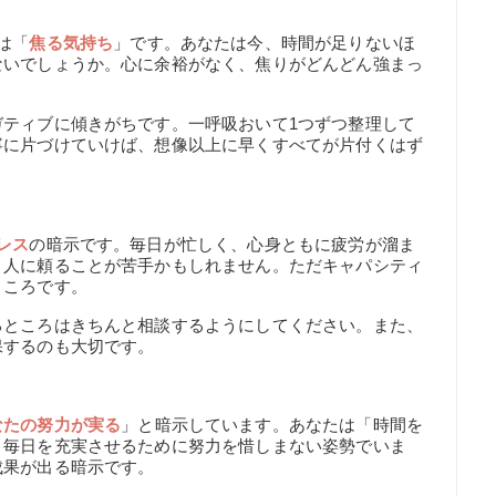
は「
焦る気持ち
」です。あなたは今、時間が足りないほ
ないでしょうか。心に余裕がなく、焦りがどんどん強まっ
ガティブに傾きがちです。一呼吸おいて1つずつ整理して
寧に片づけていけば、想像以上に早くすべてが片付くはず
レス
の暗示です。毎日が忙しく、心身ともに疲労が溜ま
、人に頼ることが苦手かもしれません。ただキャパシティ
ところです。
るところはきちんと相談するようにしてください。また、
保するのも大切です。
なたの努力が実る
」と暗示しています。あなたは「時間を
、毎日を充実させるために努力を惜しまない姿勢でいま
成果が出る暗示です。