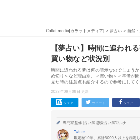
Callat media[カラットメディア]
>
夢占い
>
自然・
【夢占い】時間に追われる
買い物など状況別
時間に追われる夢は何の暗示なのでしょうか
め切り＞など理由別、＜買い物＞＜準備が間
見た時の注意点も紹介するので参考にしてく
2023年09月09日 更新
シェア
ツイート
シェア
専門家監修 |
占い師 恋愛占い師💘ルナ
Twitter
鑑定歴10年、累計5000人以上を鑑