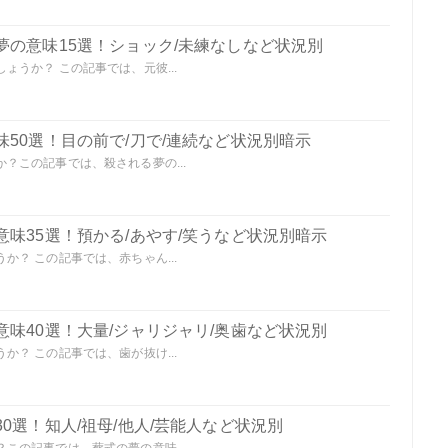
夢の意味15選！ショック/未練なしなど状況別
うか？ この記事では、元彼...
50選！目の前で/刀で/連続など状況別暗示
？この記事では、殺される夢の...
味35選！預かる/あやす/笑うなど状況別暗示
？ この記事では、赤ちゃん...
味40選！大量/ジャリジャリ/奥歯など状況別
？ この記事では、歯が抜け...
0選！知人/祖母/他人/芸能人など状況別
この記事では、葬式の夢の意味...