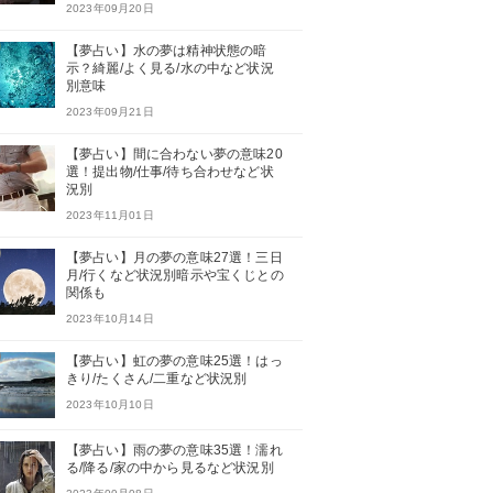
2023年09月20日
【夢占い】水の夢は精神状態の暗
示？綺麗/よく見る/水の中など状況
別意味
2023年09月21日
【夢占い】間に合わない夢の意味20
選！提出物/仕事/待ち合わせなど状
況別
2023年11月01日
【夢占い】月の夢の意味27選！三日
月/行くなど状況別暗示や宝くじとの
関係も
2023年10月14日
【夢占い】虹の夢の意味25選！はっ
きり/たくさん/二重など状況別
2023年10月10日
【夢占い】雨の夢の意味35選！濡れ
る/降る/家の中から見るなど状況別