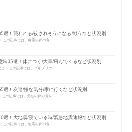
5選！襲われる/殺されそうになる/戦うなど状況別
この記事では、幽霊の夢の意...
味35選！体につく/大量/飛んでくるなど状況別
か？この記事では、ゴキブリの...
5選！友達/嫌な気分/家に行くなど状況別
この記事では、元彼の夢の意味...
0選！大地震/寝ている時/緊急地震速報など状況別
この記事では、地震の夢の意...