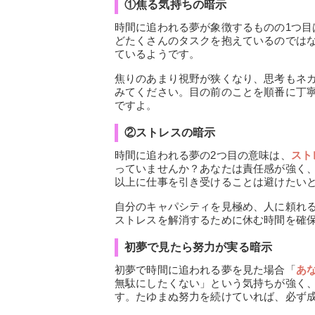
①焦る気持ちの暗示
時間に追われる夢が象徴するものの1つ目
どたくさんのタスクを抱えているのでは
ているようです。
焦りのあまり視野が狭くなり、思考もネ
みてください。目の前のことを順番に丁
ですよ。
②ストレスの暗示
時間に追われる夢の2つ目の意味は、
スト
っていませんか？あなたは責任感が強く
以上に仕事を引き受けることは避けたい
自分のキャパシティを見極め、人に頼れ
ストレスを解消するために休む時間を確
初夢で見たら努力が実る暗示
初夢で時間に追われる夢を見た場合「
あ
無駄にしたくない」という気持ちが強く
す。たゆまぬ努力を続けていれば、必ず