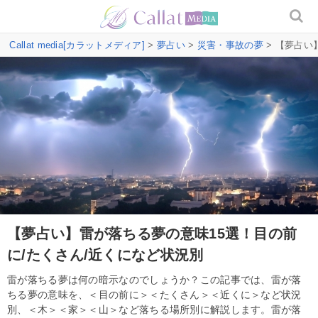
Callat media[カラットメディア]
>
夢占い
>
災害・事故の夢
> 【夢占い
【夢占い】雷が落ちる夢の意味15選！目の前
に/たくさん/近くになど状況別
雷が落ちる夢は何の暗示なのでしょうか？この記事では、雷が落
ちる夢の意味を、＜目の前に＞＜たくさん＞＜近くに＞など状況
別、＜木＞＜家＞＜山＞など落ちる場所別に解説します。雷が落