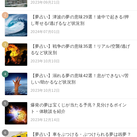
2023年09月21日
2
【夢占い】津波の夢の意味29選！途中で起きる/押
し寄せる/逃げるなど状況別
2024年07月01日
3
【夢占い】戦争の夢の意味35選！リアル/空襲/逃げ
るなど状況別
2023年10月10日
4
【夢占い】溺れる夢の意味42選！息ができない/苦
しい/助かるなど状況別
2023年10月12日
5
爆発の夢は宝くじが当たる予兆？見分けるポイン
ト・体験談を紹介
2023年12月14日
6
【夢占い】車をぶつける・ぶつけられる夢は凶夢？