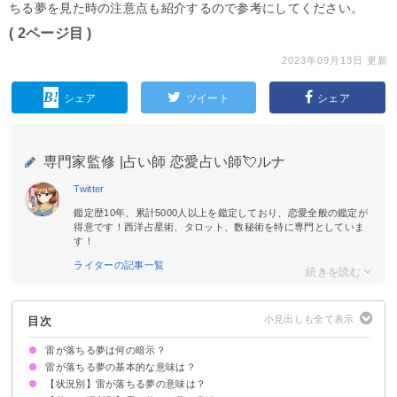
ちる夢を見た時の注意点も紹介するので参考にしてください。
( 2ページ目 )
2023年09月13日 更新
シェア
ツイート
シェア
専門家監修 |
占い師 恋愛占い師💘ルナ
Twitter
鑑定歴10年、累計5000人以上を鑑定しており、恋愛全般の鑑定が
得意です！西洋占星術、タロット、数秘術を特に専門としていま
す！
ライターの記事一覧
目次
雷が落ちる夢は何の暗示？
雷が落ちる夢の基本的な意味は？
【状況別】雷が落ちる夢の意味は？
ストレスや感情が爆発するサイン
状況によって意味が決まる