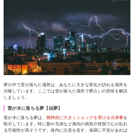
夢の中で雷が落ちた場所は、あなたに大きな変化が訪れる場所を
示唆しています。ここでは雷が落ちた場所で夢占いの意味を解説
しましょう。
雷が木に落ちる夢【凶夢】
雷が木に落ちる夢は、
精神的に大きくショックを受ける出来事
を
暗示しています。特に親や兄弟など身内の病気や怪我で心が乱れ
る可能性が高そうです。身内に注意を促す、体調に不安があれば