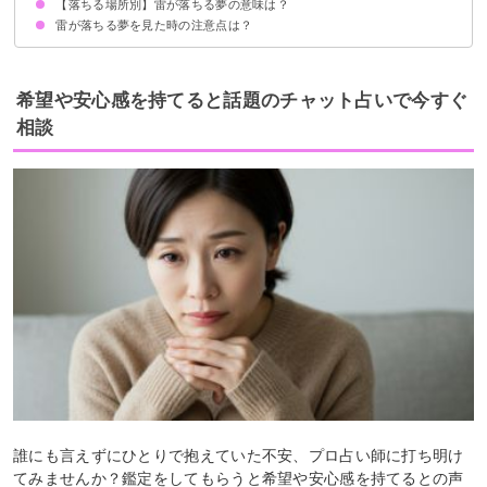
【落ちる場所別】雷が落ちる夢の意味は？
目の前に雷が落ちる夢【吉夢】
たくさんの雷が落ちる夢【吉夢】
雷が近くに落ちる夢【警告夢】
雷が自分に落ちる夢【吉夢】
雷が落ちて火事になる夢【吉夢】
雷が落ちる夢を見た時の注意点は？
雷が木に落ちる夢【凶夢】
雷が人に落ちる夢【警告夢】
雷が家に落ちる夢【吉夢】
雷が山に落ちる夢【吉夢】
雷が海に落ちる夢【吉夢】
雷が堤防に落ちる夢【警告夢】
雷が建物に落ちる夢【凶夢】
雷が車に落ちる夢【吉夢】
雷が避雷針に落ちる夢【吉夢】
雷が鉄塔に落ちる夢【警告夢】
十分な休息を取る
吉夢なら話さず警告夢や凶夢は話す
希望や安心感を持てると話題のチャット占いで今すぐ
相談
誰にも言えずにひとりで抱えていた不安、プロ占い師に打ち明け
てみませんか？鑑定をしてもらうと希望や安心感を持てるとの声