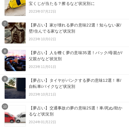
宝くじが当たる？擦るなど状況別に
2023年07月22日
7
【夢占い】家が壊れる夢の意味22選！知らない家/
壁/住んでる家など状況別
2023年10月02日
8
【夢占い】人を轢く夢の意味35選！バック/母親が/
父親がなど状況別
2023年11月01日
9
【夢占い】タイヤがパンクする夢の意味12選！車/
自転車/バイクなど状況別
2023年10月21日
10
【夢占い】交通事故の夢の意味25選！車/死ぬ/助か
るなど状況別
2024年01月22日