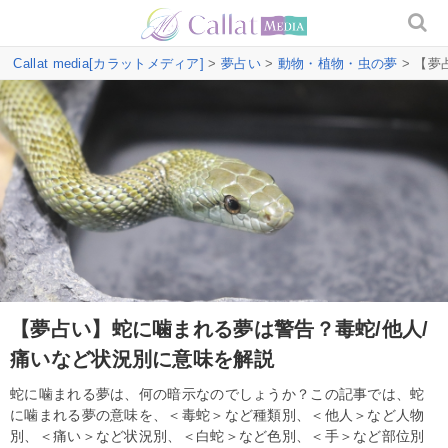
Callat media[カラットメディア]
>
夢占い
>
動物・植物・虫の夢
> 【夢
【夢占い】蛇に噛まれる夢は警告？毒蛇/他人/
痛いなど状況別に意味を解説
蛇に噛まれる夢は、何の暗示なのでしょうか？この記事では、蛇
に噛まれる夢の意味を、＜毒蛇＞など種類別、＜他人＞など人物
別、＜痛い＞など状況別、＜白蛇＞など色別、＜手＞など部位別