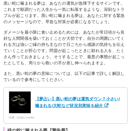
黒い蛇に噛まれる夢は、あなたの運気が急降下するサインです。
これまで順調だった人生から一気に転落するような、深刻なトラ
ブルが起こります。黒い蛇に噛まれる夢は、あなたに対する緊急
のメッセージなので、早急な対策が必要になるでしょう。
ダメージを最小限に食い止めるためには、あなたが常日頃から良
好な人間関係を築いておくことが大切です。自分の周囲にいてく
れる方は強いご縁の持ち主なので日ごろから感謝の気持ちを伝え
ていくことが肝心です。問題が起こったときに頼れる人を、たく
さん作っておきましょう。そうすることで、最悪の事態が起こっ
たとしても、周りから救いの手が差し伸べられますよ。
また、黒い蛇の夢の意味については、以下の記事で詳しく解説し
ているので参考にしてください。
【夢占い】黒い蛇の夢は運気ダウン？小さい/
噛まれる/大蛇など状況別意味を紹介
出典: Callat media
緑の蛇に噛まれる夢【警告夢】