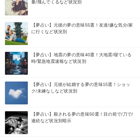
量/飛んでくるなど状況別
【夢占い】元彼の夢の意味55選！友達/嫌な気分/家
に行くなど状況別
【夢占い】地震の夢の意味40選！大地震/寝ている
時/緊急地震速報など状況別
【夢占い】元彼が結婚する夢の意味15選！ショッ
ク/未練なしなど状況別
【夢占い】殺される夢の意味50選！目の前で/刀で/
連続など状況別暗示