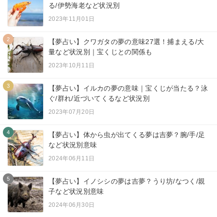
る/伊勢海老など状況別
2023年11月01日
2
【夢占い】クワガタの夢の意味27選！捕まえる/大
量など状況別｜宝くじとの関係も
2023年10月11日
3
【夢占い】イルカの夢の意味｜宝くじが当たる？泳
ぐ/群れ/近づいてくるなど状況別
2023年07月20日
4
【夢占い】体から虫が出てくる夢は吉夢？腕/手/足
など状況別意味
2024年06月11日
5
【夢占い】イノシシの夢は吉夢？うり坊/なつく/親
子など状況別意味
2024年06月30日