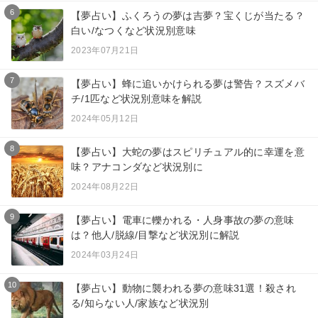
6
【夢占い】ふくろうの夢は吉夢？宝くじが当たる？
白い/なつくなど状況別意味
2023年07月21日
7
【夢占い】蜂に追いかけられる夢は警告？スズメバ
チ/1匹など状況別意味を解説
2024年05月12日
8
【夢占い】大蛇の夢はスピリチュアル的に幸運を意
味？アナコンダなど状況別に
2024年08月22日
9
【夢占い】電車に轢かれる・人身事故の夢の意味
は？他人/脱線/目撃など状況別に解説
2024年03月24日
10
【夢占い】動物に襲われる夢の意味31選！殺され
る/知らない人/家族など状況別