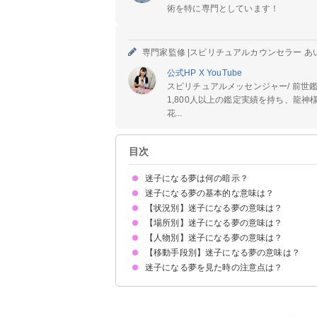
術を特に専門としています！
専門家監修 |
スピリチュアルカウンセラー あ
公式HP
X
YouTube
スピリチュアルメッセンジャー/ 前世鑑
1,800人以上の鑑定実績を持ち、龍
花...
目次
迷子になる夢は何の暗示？
迷子になる夢の基本的な意味は？
【状況別】迷子になる夢の意味は？
悩みや迷いを抱えていることを暗示
状況によって意味が決まる
【場所別】迷子になる夢の意味は？
迷子になって助けてもらう夢【吉夢】
迷子になって家に帰れない夢【警告夢】
迷子になって怒られる夢【吉夢】
迷子になって見つけてもらう夢【吉夢】
迷子になって道を尋ねる夢【吉夢】
迷子になって誘拐される夢【凶夢】
【人物別】迷子になる夢の意味は？
知らない場所で迷子になる夢【吉夢】
建物の中で迷子になる夢【警告夢】
旅先で迷子になる夢【警告夢】
海外で迷子になる夢【警告夢】
学校で迷子になる夢【警告夢】
遊園地で迷子になる夢【警告夢】
ホテルで迷子になる夢【警告夢】
旅館で迷子になる夢【警告夢】
家の中で迷子になる夢【警告夢】
ショッピングモールで迷子になる夢【警告夢】
駅で迷子になる夢【警告夢】
病院で迷子になる夢【警告夢】
映画館で迷子になる夢【吉夢】
美術館で迷子になる夢【吉夢】
街の中で迷子になる夢【吉夢】
田舎で迷子になる夢【警告夢】
動物園で迷子になる夢【警告夢】
職場で迷子になる夢【警告夢】
空港で迷子になる夢【警告夢】
山の中で迷子になる夢【警告夢】
海で迷子になる夢【警告夢】
駐車場で迷子になる夢【警告夢】
墓地で迷子になる夢【警告夢】
幼稚園で迷子になる夢【吉夢】
【移動手段別】迷子になる夢の意味は？
孫が迷子になる夢【凶夢】
友達が迷子になる夢【吉夢】
恋人が迷子になる夢【警告夢】
子供が迷子になる夢【警告夢】
知らない人が迷子になる夢【警告夢】
好きな人が迷子になる夢【警告夢】
迷子になる夢を見た時の注意点は？
車で迷子になる夢【警告夢】
自転車で迷子になる夢【警告夢】
バスで迷子になる夢【警告夢】
電車で迷子になる夢【吉夢】
十分な休息を取る
警告夢や凶夢の内容を人に話す