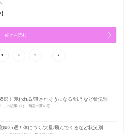
い。
夢】
続きを読む
3
4
5
...
9
5選！襲われる/殺されそうになる/戦うなど状況別
この記事では、幽霊の夢の意...
味35選！体につく/大量/飛んでくるなど状況別