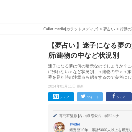
Callat media[カラットメディア]
>
夢占い
>
行動の
【夢占い】迷子になる夢の
所/建物の中など状況別
迷子になる夢は何の暗示なのでしょうか？こ
に帰れない＞など状況別、＜建物の中＞＜旅
夢を見た時の注意点も紹介するので参考にし
2024年01月11日 更新
シェア
ツイート
シェア
専門家監修 |
占い師 恋愛占い師💘ルナ
Twitter
鑑定歴10年、累計5000人以上を鑑