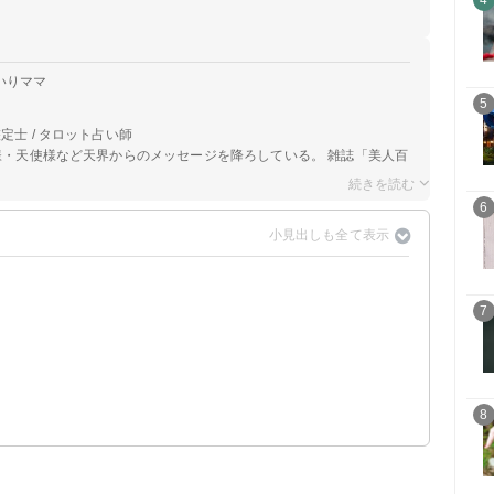
4
いりママ
5
定士 / タロット占い師
神様・天使様など天界からのメッセージを降ろしている。 雑誌「美人百
6
7
8