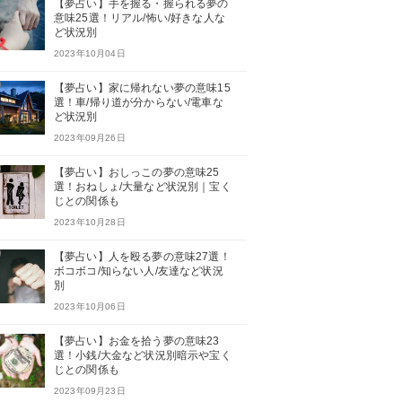
【夢占い】手を握る・握られる夢の
意味25選！リアル/怖い/好きな人な
ど状況別
2023年10月04日
【夢占い】家に帰れない夢の意味15
選！車/帰り道が分からない/電車な
ど状況別
2023年09月26日
【夢占い】おしっこの夢の意味25
選！おねしょ/大量など状況別｜宝く
じとの関係も
2023年10月28日
【夢占い】人を殴る夢の意味27選！
ボコボコ/知らない人/友達など状況
別
2023年10月06日
【夢占い】お金を拾う夢の意味23
選！小銭/大金など状況別暗示や宝く
じとの関係も
2023年09月23日