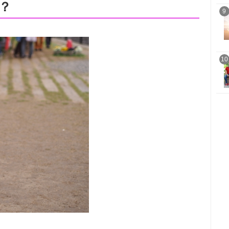
？
9
10