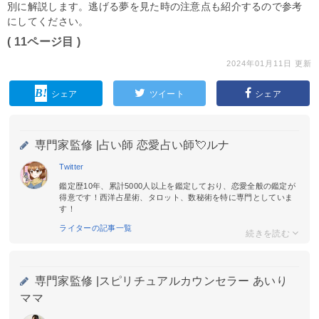
別に解説します。逃げる夢を見た時の注意点も紹介するので参考
にしてください。
( 11ページ目 )
2024年01月11日 更新
シェア
ツイート
シェア
専門家監修 |
占い師 恋愛占い師💘ルナ
Twitter
鑑定歴10年、累計5000人以上を鑑定しており、恋愛全般の鑑定が
得意です！西洋占星術、タロット、数秘術を特に専門としていま
す！
ライターの記事一覧
専門家監修 |
スピリチュアルカウンセラー あいり
ママ