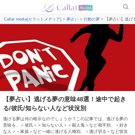
Callat media[カラットメディア]
>
夢占い
>
行動の夢
> 【夢占い】逃げ
【夢占い】逃げる夢の意味48選！途中で起き
る/彼氏/知らない人など状況別
逃げる夢は何の暗示なのでしょうか？この記事では、逃げる夢の
意味を、＜彼氏＞＜知らない人＞＜殺人鬼＞など相手別、＜好き
な人＞＜家族＞など一緒に逃げる人物別、＜逃げ切る＞など状況