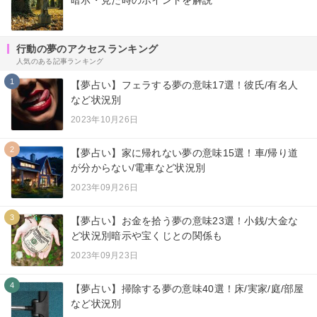
暗示・見た時のポイントを解説
行動の夢のアクセスランキング
人気のある記事ランキング
1
【夢占い】フェラする夢の意味17選！彼氏/有名人
など状況別
2023年10月26日
2
【夢占い】家に帰れない夢の意味15選！車/帰り道
が分からない/電車など状況別
2023年09月26日
3
【夢占い】お金を拾う夢の意味23選！小銭/大金な
ど状況別暗示や宝くじとの関係も
2023年09月23日
4
【夢占い】掃除する夢の意味40選！床/実家/庭/部屋
など状況別