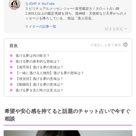
公式HP
X
YouTube
スピリチュアルメッセンジャー/ 前世鑑定士 / タロット占い師
1,800人以上の鑑定実績を持ち、龍神様・天使様など天界からのメ
ッセージを降ろしている。 雑誌「美人百花...
ライターの記事一覧
目次
逃げる夢は何の暗示？
逃げる夢の基本的な意味は？
【相手別】逃げる夢の意味は？
逃げ出したいような悩みがある暗示
初夢で見たらトラブル回避
逃げる夢ばかり見る場合は健康運低下
状況によって意味が決まる
【一緒に逃げる人物別】逃げる夢の意味は？
殺人鬼から逃げる夢【警告夢】
ゾンビから逃げる夢【警告夢】
警察から逃げる夢【吉夢】
彼氏から逃げる夢【吉夢】
知らない人から逃げる夢【警告夢】
家族から逃げる夢【警告夢】
異性から逃げる夢【警告夢】
友達から逃げる夢【警告夢】
元彼から逃げる夢【警告夢】
好きな人から逃げる夢【吉夢】
知り合いから逃げる夢【吉夢】
蛇から逃げる夢【吉夢】
怖いものから逃げる夢【警告夢】
恐竜から逃げる夢【警告夢】
蜘蛛から逃げる夢【警告夢】
ストーカーから逃げる夢【警告夢】
【状況別】逃げる夢の意味は？
好きな人と逃げる夢【吉夢】
恋人と一緒に逃げる夢の意味【吉夢】
家族と一緒に逃げる夢【吉夢】
友達と一緒に逃げる夢【吉夢】
知らない人と一緒に逃げる夢【吉夢】
芸能人と一緒に逃げる夢【警告夢】
嫌いな人と一緒に逃げる夢【警告夢】
【動物別】逃げる夢の意味は？
逃げる夢で途中で起きる場合【吉夢】
走って逃げる夢【警告夢】
車で逃げる夢【警告夢】
見つからないように逃げる夢【警告夢】
逃げ切る夢【吉夢】
逃げても逃げられない夢【警告夢】
全速力で逃げる夢【吉夢】
お金を持って逃げる夢【警告夢】
事件を起こして逃げる夢【警告夢】
殺されそうになって逃げる夢【警告夢】
逃げながら戦う夢【警告夢】
追いかけられて逃げる夢【警告夢】
悪いことをして逃げる夢【警告夢】
逃げる準備をしている夢【警告夢】
竜巻から逃げる夢【吉夢】
津波から逃げる夢【吉夢】
戦争から逃げる夢【警告夢】
逃げて殺される夢【凶夢】
結婚式で逃げる夢【吉夢】
逃げる夢を見た時の注意点は？
猫が逃げる夢【吉夢】
犬が逃げる夢【警告夢】
ムカデが逃げる夢【吉夢・警告夢】
ハムスターが逃げる夢【凶夢】
鳥が逃げる夢【警告夢】
白蛇が逃げる夢【凶夢】
十分な休息を取る
警告夢や凶夢の内容を人に話す
希望や安心感を持てると話題のチャット占いで今すぐ
相談