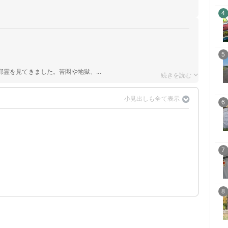
4
5
霊を見てきました。苦悶や地獄、...
6
7
8