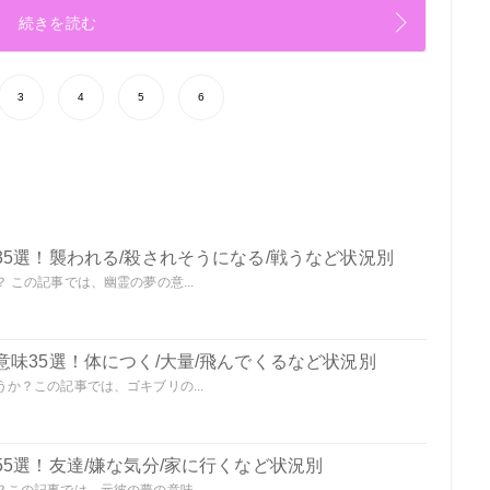
続きを読む
3
4
5
6
5選！襲われる/殺されそうになる/戦うなど状況別
この記事では、幽霊の夢の意...
味35選！体につく/大量/飛んでくるなど状況別
か？この記事では、ゴキブリの...
5選！友達/嫌な気分/家に行くなど状況別