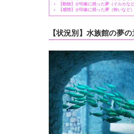
【動物】が印象に残った夢（イルカな
【感情】が印象に残った夢（怖いなど
【状況別】水族館の夢の