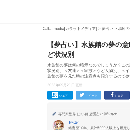
Callat media[カラットメディア]
>
夢占い
>
場所の
【夢占い】水族館の夢の意味
ど状況別
水族館の夢は何の暗示なのでしょうか？この
状況別、＜友達＞＜家族＞など人物別、＜イ
族館の夢を見た時の注意点も紹介するので参
2023年09月21日 更新
シェア
ツイート
シェア
専門家監修 |
占い師 恋愛占い師💘ルナ
Twitter
鑑定歴10年、累計5000人以上を鑑