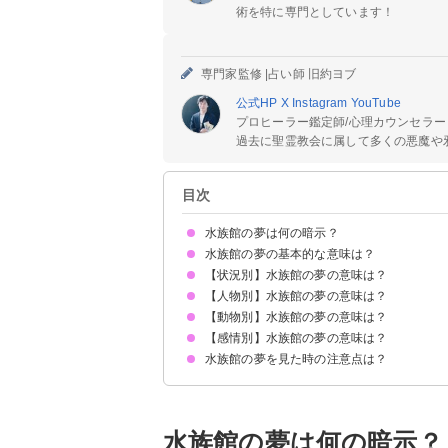
術を特に専門としています！
専門家監修 |
占い師 旧約ヨブ
公式HP
X
Instagram
YouTube
プロヒーラー鑑定師/心理カウンセラー
過去に聖霊教会に属して多くの悪魔や邪
目次
水族館の夢は何の暗示？
水族館の夢の基本的な意味は？
【状況別】水族館の夢の意味は？
ストレスが溜まっている暗示
状況によって意味が決まる
【人物別】水族館の夢の意味は？
水族館でイルカショーを見る夢【吉夢】
水族館でデートしている夢【吉夢】
水族館に魚がいない夢【警告夢】
夜の水族館へ行く夢【警告夢】
水族館が汚れている夢【警告夢】
水族館の水槽が割れる夢【凶夢】
【動物別】水族館の夢の意味は？
恋人と水族館に行く夢【警告夢】
好きな人と水族館に行く夢【願望夢】
友達と水族館に行く夢【警告夢】
家族と水族館に行く夢【吉夢】
知らない人と水族館に行く夢【吉夢】
芸能人と水族館に行く夢【警告夢】
【感情別】水族館の夢の意味は？
水族館のイルカの夢【吉夢】
水族館のジンベイザメの夢【吉夢】
水族館のホホジロザメの夢【凶夢】
水族館のシャチの夢【吉夢】
水族館のペンギンの夢【警告夢】
水族館のアザラシの夢【警告夢】
水族館のカメの夢【吉夢】
水族館の夢を見た時の注意点は？
水族館が怖い夢【凶夢】
水族館で泣く夢【吉夢】
水族館が楽しい夢【吉夢】
十分な休息を取る
警告夢や凶夢の内容を人に話す
水族館の夢は何の暗示？