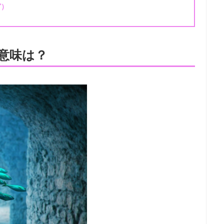
ど）
）
意味は？