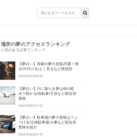
場所の夢のアクセスランキング
人気のある記事ランキング
【夢占い】実家の夢の意味25選！帰
る/片付ける/よく見るなど状況別
2023年10月04日
【夢占い】川に落ちる夢は何の暗
示？助かる/自転車/子供など状況別
意味
2023年08月17日
【夢占い】駐車場の夢の意味は？ぶ
つける/立体駐車場/火事など状況別
意味を紹介
2024年04月27日