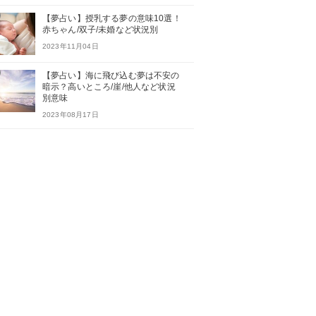
【夢占い】授乳する夢の意味10選！
赤ちゃん/双子/未婚など状況別
2023年11月04日
【夢占い】海に飛び込む夢は不安の
暗示？高いところ/崖/他人など状況
別意味
2023年08月17日