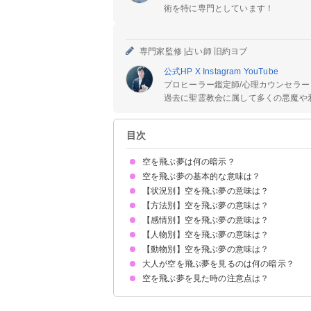
術を特に専門としています！
専門家監修 |
占い師 旧約ヨブ
公式HP
X
Instagram
YouTube
プロヒーラー鑑定師/心理カウンセラー
過去に聖霊教会に属して多くの悪魔や邪
目次
空を飛ぶ夢は何の暗示？
空を飛ぶ夢の基本的な意味は？
【状況別】空を飛ぶ夢の意味は？
①成長したいという気持ちの表れ
②自由になりたい気持ちの暗示
③性的欲求の高まり
よく見る場合は束縛から解放されたい
状況によって意味が決まる
【方法別】空を飛ぶ夢の意味は？
空をうまく飛べない夢【凶夢】
自分の意思で空を飛ぶ夢【吉夢】
低空飛行で空を飛ぶ夢【凶夢】
空を飛んで逃げる夢【警告夢】
ピーターパンみたいに空を飛ぶ夢【吉夢】
猛スピードで空を飛ぶ夢【警告夢】
ジャンプして空を飛ぶ夢【吉夢】
自由自在に空を飛ぶ夢【吉夢】
誰かと空を飛ぶ夢【吉夢】
リアルな空を飛ぶ夢【吉夢】
海の上で空を飛ぶ夢【吉夢】
危険な場所を飛ぶ夢【警告夢】
空を高く飛ぶ夢【吉夢】
空を飛んで落ちる夢【凶夢】
空を飛んで着陸できない夢【警告夢】
空を飛んで高い場所に着陸する夢【吉夢】
飛ぼうとしても飛べない夢【警告夢】
遅いスピードで空を飛ぶ夢【凶夢】
闘うために空を飛ぶ夢【警告夢】
空を飛ぶのを邪魔される夢【警告夢】
【感情別】空を飛ぶ夢の意味は？
ほうきで空を飛ぶ夢【吉夢】
バイクで空を飛ぶ夢【吉夢】
風船で空を飛ぶ夢【警告夢】
飛行機で空を飛ぶ夢【吉夢】
傘で空を飛ぶ夢【吉夢】
平泳ぎで空を飛ぶ夢【吉夢】
自転車で空を飛ぶ夢【吉夢】
車で空を飛ぶ夢【吉夢】
電車で空を飛ぶ夢【吉夢】
絨毯で空を飛ぶ夢【吉夢】
羽で空を飛ぶ夢【吉夢】
【人物別】空を飛ぶ夢の意味は？
空を飛んで気持ちいい夢【吉夢】
空を飛んで怖い夢【警告夢】
空を飛んで楽しい夢【吉夢】
【動物別】空を飛ぶ夢の意味は？
他人・知らない人が空を飛ぶ夢【吉夢】
友達が空を飛ぶ夢【吉夢】
恋人が空を飛ぶ夢【吉夢】
家族が空を飛ぶ夢【吉夢】
上司が空を飛ぶ夢【吉夢】
大人が空を飛ぶ夢を見るのは何の暗示？
犬が空を飛ぶ夢【吉夢】
龍が空を飛ぶ夢【吉夢】
金魚が空を飛ぶ夢【吉夢】
イルカが空を飛ぶ夢【吉夢】
ペンギンが空を飛ぶ夢【吉夢】
亀が空を飛ぶ夢【吉夢】
ペガサスが空を飛ぶ夢【吉夢】
猫が空を飛ぶ夢【吉夢】
クジラが空を飛ぶ夢【吉夢】
蛇が空を飛ぶ夢【吉夢】
空を飛ぶ夢を見た時の注意点は？
向上心の高まりを暗示
吉夢なら人に話さない
警告夢や凶夢の内容を人に話す