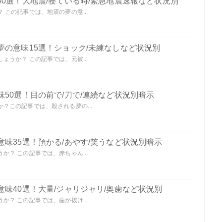
0選！大地震/寝ている時/緊急地震速報など状況別
この記事では、地震の夢の意...
夢の意味15選！ショック/未練なしなど状況別
うか？ この記事では、元彼...
50選！目の前で/刀で/連続など状況別暗示
？この記事では、殺される夢の...
味35選！預かる/あやす/笑うなど状況別暗示
？ この記事では、赤ちゃん...
味40選！大量/ジャリジャリ/奥歯など状況別
？ この記事では、歯が抜け...