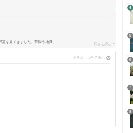
4
5
霊を見てきました。苦悶や地獄、...
6
7
8