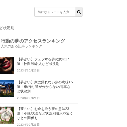
など状況別
行動の夢のアクセスランキング
人気のある記事ランキング
【夢占い】フェラする夢の意味17
選！彼氏/有名人など状況別
2023年10月26日
【夢占い】家に帰れない夢の意味15
選！車/帰り道が分からない/電車な
ど状況別
2023年09月26日
【夢占い】お金を拾う夢の意味23
選！小銭/大金など状況別暗示や宝く
じとの関係も
2023年09月23日