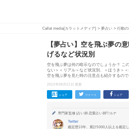
Callat media[カラットメディア]
>
夢占い
>
行動の
【夢占い】空を飛ぶ夢の意味
げるなど状況別
空を飛ぶ夢は何の暗示なのでしょうか？ こ
ない＞＜リアル＞など状況別、＜ほうき＞＜
空を飛ぶ夢を見た時の注意点も紹介するので
2023年09月21日 更新
シェア
ツイート
シェア
専門家監修 |
占い師 恋愛占い師💘ルナ
Twitter
鑑定歴10年、累計5000人以上を鑑