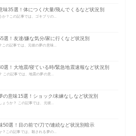
味35選！体につく/大量/飛んでくるなど状況別
か？この記事では、ゴキブリの...
5選！友達/嫌な気分/家に行くなど状況別
この記事では、元彼の夢の意味...
0選！大地震/寝ている時/緊急地震速報など状況別
この記事では、地震の夢の意...
夢の意味15選！ショック/未練なしなど状況別
うか？ この記事では、元彼...
50選！目の前で/刀で/連続など状況別暗示
？この記事では、殺される夢の...