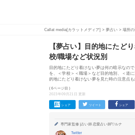
Callat media[カラットメディア]
>
夢占い
>
場所の
【夢占い】目的地にたどり
校/職場など状況別
目的地にたどり着けない夢は何の暗示なので
を、＜学校＞＜職場＞など目的地別、＜道に
的地にたどり着けない夢を見た時の注意点も
( 6ページ目 )
2023年09月21日 更新
シェア
ツイート
シェア
専門家監修 |
占い師 恋愛占い師💘ルナ
Twitter