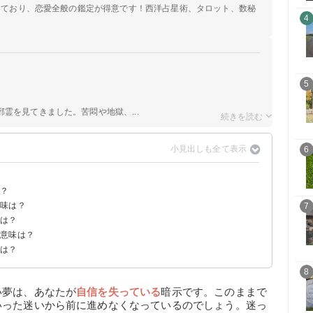
定しており、恋愛全般の鑑定が得意です！西洋占星術、タロット、数秘
4
5
霊を見てきました。苦悶や地獄、...
6
は？
意味は？
7
味は？
告夢】
の意味は？
点は？
夢】
8
い夢は、あなたが
自信を失っている
暗示です。このままで
いった迷いから前に進めなくなっているのでしょう。迷っ