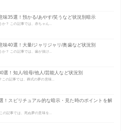
味35選！預かる/あやす/笑うなど状況別暗示
？ この記事では、赤ちゃん...
味40選！大量/ジャリジャリ/奥歯など状況別
？ この記事では、歯が抜け...
0選！知人/祖母/他人/芸能人など状況別
この記事では、葬式の夢の意味...
0選！スピリチュアル的な暗示・見た時のポイントを解
の記事では、死ぬ夢の意味を...