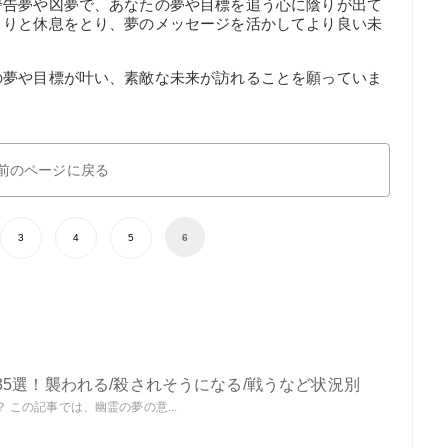
警告夢や凶夢で、あなたの夢や目標を追う心に陰りが出て
くりと休息をとり、夢のメッセージを活かしてより良い未
の夢や目標が叶い、素敵な未来が訪れることを願っていま
前のページに戻る
3
4
5
6
5選！襲われる/殺されそうになる/戦うなど状況別
この記事では、幽霊の夢の意...