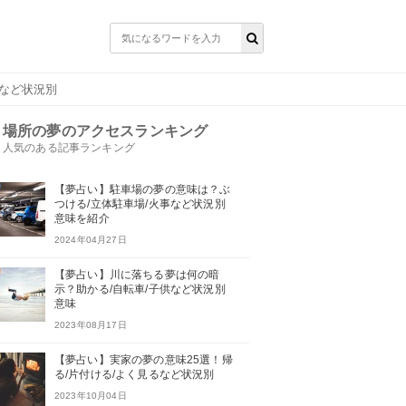
場など状況別
場所の夢のアクセスランキング
人気のある記事ランキング
【夢占い】駐車場の夢の意味は？ぶ
つける/立体駐車場/火事など状況別
意味を紹介
2024年04月27日
【夢占い】川に落ちる夢は何の暗
示？助かる/自転車/子供など状況別
意味
2023年08月17日
【夢占い】実家の夢の意味25選！帰
る/片付ける/よく見るなど状況別
2023年10月04日