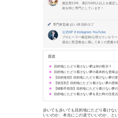
鑑定歴10年、累計5000人以上を鑑
術を特に専門としています！
専門家監修 |
占い師 旧約ヨブ
公式HP
X
Instagram
YouTube
プロヒーラー鑑定師/心理カウンセラー
過去に聖霊教会に属して多くの悪魔や邪
目次
目的地にたどり着けない夢は何の暗示？
目的地にたどり着けない夢の基本的な意味
【目的地別】目的地にたどり着けない夢の
不安や迷いの暗示
よく見る場合は自信がなくなっている暗示
状況によって意味が決まる
【状況別】目的地にたどり着けない夢の意
学校にたどり着けない夢【警告夢】
教室にたどり着けない夢【警告夢】
職場にたどり着けない夢【警告夢】
面接会場にたどり着けない夢【警告夢】
駅にたどり着けない夢【警告夢】
空港にたどり着けない夢【警告夢】
家にたどり着けない夢【警告夢】
ホテルにたどり着けない夢【警告夢】
待ち合わせ場所にたどり着けない夢【警告夢】
デートの待ち合わせ場所にたどり着けない夢【警
病院にたどり着けない夢【警告夢】
トイレにたどり着けない夢【警告夢】
避難場所にたどり着けない夢【警告夢】
【移動手段別】目的地にたどり着けない夢
道に迷って目的地にたどり着けない夢【警告夢】
なかなか目的地にたどり着けない夢【凶夢】
目的地が分からずにたどり着けない夢【凶夢】
目的地にたどり着けなくて道を聞く夢【警告夢】
目的地にたどり着けなくて焦る夢【警告夢】
目的地にたどり着けない夢を見た時の注意
目的地に車でたどり着けない夢【警告夢】
目的地に電車でたどり着けない夢【警告夢】
目的地にバスでたどり着けない夢【警告夢】
目的地にタクシーでたどり着けない夢【警告夢】
目的地に自転車でたどり着けない夢【警告夢】
目的階にエレベーターでたどり着けない夢【警告
目的地に歩いてたどり着けない夢【警告夢】
十分な休息を取る
不安や悩みを信頼できる人に相談する
歩いても歩いても目的地にたどり着けな
いいのか、本当にこの道でいいのか、と