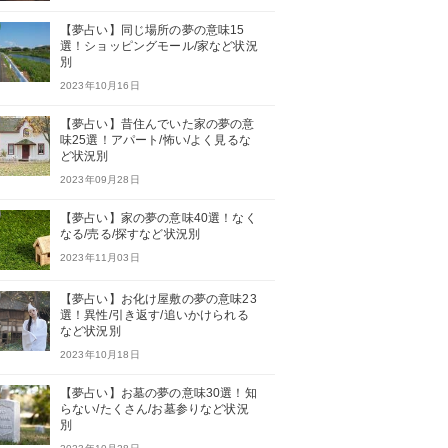
【夢占い】同じ場所の夢の意味15
選！ショッピングモール/家など状況
別
2023年10月16日
【夢占い】昔住んでいた家の夢の意
味25選！アパート/怖い/よく見るな
ど状況別
2023年09月28日
【夢占い】家の夢の意味40選！なく
なる/売る/探すなど状況別
2023年11月03日
【夢占い】お化け屋敷の夢の意味23
選！異性/引き返す/追いかけられる
など状況別
2023年10月18日
【夢占い】お墓の夢の意味30選！知
らない/たくさん/お墓参りなど状況
別