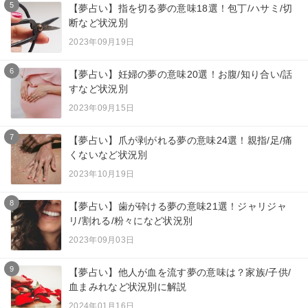
5
【夢占い】指を切る夢の意味18選！包丁/ハサミ/切
断など状況別
2023年09月19日
6
【夢占い】妊婦の夢の意味20選！お腹/知り合い/話
すなど状況別
2023年09月15日
7
【夢占い】爪が剥がれる夢の意味24選！親指/足/痛
くないなど状況別
2023年10月19日
8
【夢占い】歯が砕ける夢の意味21選！ジャリジャ
リ/割れる/粉々になど状況別
2023年09月03日
9
【夢占い】他人が血を流す夢の意味は？家族/子供/
血まみれなど状況別に解説
2024年01月16日