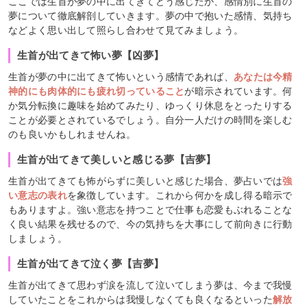
ここでは生首が夢の中に出てきてどう感じたか、感情別に生首の
夢について徹底解剖していきます。夢の中で抱いた感情、気持ち
などよく思い出して照らし合わせて見てみましょう。
生首が出てきて怖い夢【凶夢】
生首が夢の中に出てきて怖いという感情であれば、
あなたは今精
神的にも肉体的にも疲れ切っていること
が暗示されています。何
か気分転換に趣味を始めてみたり、ゆっくり休息をとったりする
ことが必要とされているでしょう。自分一人だけの時間を楽しむ
のも良いかもしれませんね。
生首が出てきて美しいと感じる夢【吉夢】
生首が出てきても怖がらずに美しいと感じた場合、夢占いでは
強
い意志の表れ
を象徴しています。これから何かを成し得る暗示で
もありますよ。強い意志を持つことで仕事も恋愛もぶれることな
く良い結果を残せるので、今の気持ちを大事にして前向きに行動
しましょう。
生首が出てきて泣く夢【吉夢】
生首が出てきて思わず涙を流して泣いてしまう夢は、今まで我慢
していたことをこれからは我慢しなくても良くなるといった
解放