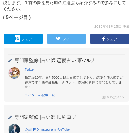
説します。生首の夢を見た時の注意点も紹介するので参考にして
ください。
( 5ページ目 )
2023年09月25日 更新
シェア
ツイート
シェア
専門家監修 |
占い師 恋愛占い師💘ルナ
Twitter
鑑定歴10年、累計5000人以上を鑑定しており、恋愛全般の鑑定が
得意です！西洋占星術、タロット、数秘術を特に専門としていま
す！
ライターの記事一覧
専門家監修 |
占い師 旧約ヨブ
公式HP
X
Instagram
YouTube