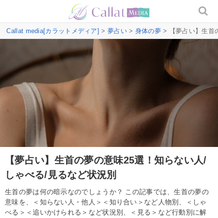
Callat media[カラットメディア]
>
夢占い
>
身体の夢
> 【夢占い】生首
【夢占い】生首の夢の意味25選！知らない人/
しゃべる/見るなど状況別
生首の夢は何の暗示なのでしょうか？ この記事では、生首の夢の
意味を、＜知らない人・他人＞＜知り合い＞など人物別、＜しゃ
べる＞＜追いかけられる＞など状況別、＜見る＞など行動別に解