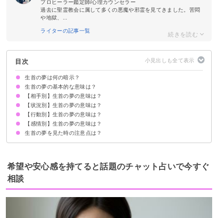
プロヒーラー鑑定師/心理カウンセラー
過去に聖霊教会に属して多くの悪魔や邪霊を見てきました。苦悶
や地獄、...
ライターの記事一覧
目次
生首の夢は何の暗示？
生首の夢の基本的な意味は？
【相手別】生首の夢の意味は？
①人生の転機の暗示
②未練の暗示
状況によって意味が決まる
【状況別】生首の夢の意味は？
知らない人・他人の生首の夢【願望夢】
自分の生首【吉夢・凶夢】
親の生首【願望夢】
家族の生首【吉夢】
友達の生首【警告夢】
知り合いの生首【予知夢】
恋人の生首【吉夢】
赤ちゃんの生首【予知夢】
ペットの生首【警告夢】
動物の生首【吉夢】
【行動別】生首の夢の意味は？
生首がしゃべる夢【予知夢】
生首が動く夢【警告夢】
生首に追いかけられる夢【凶夢】
自分が生首にされる夢【吉夢】
生首から血が出ている夢【吉夢】
事故で首が取れる夢【凶夢】
【感情別】生首の夢の意味は？
生首を埋める夢【吉夢】
生首を見る夢【吉夢】
生首を持ち歩く夢【願望夢】
生首を蹴る夢【願望夢】
生首を食べる夢【吉夢】
生首に火をつける夢【吉夢】
生首の夢を見た時の注意点は？
生首が出てきて怖い夢【凶夢】
生首が出てきて美しいと感じる夢【吉夢】
生首が出てきて泣く夢【吉夢】
吉夢なら話さず警告夢や凶夢は人に話す
希望や安心感を持てると話題のチャット占いで今すぐ
相談