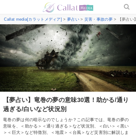
Callat media[カラットメディア]
>
夢占い
>
災害・事故の夢
> 【夢占い
【夢占い】竜巻の夢の意味30選！助かる/通り
過ぎる/白いなど状況別
竜巻の夢は何の暗示なのでしょうか？この記事では、竜巻の夢の
意味を、＜助かる＞＜通り過ぎる＞など状況別、＜白い＞＜黒い
＞＜巨大＞など特徴別、＜地震＞＜台風＞など災害別に解説しま