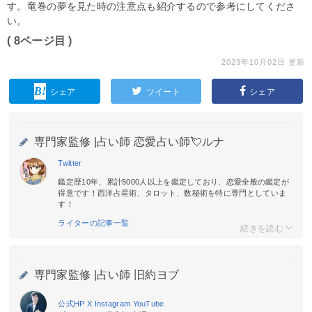
す。竜巻の夢を見た時の注意点も紹介するので参考にしてくださ
い。
( 8ページ目 )
2023年10月02日 更新
シェア
ツイート
シェア
専門家監修 |
占い師 恋愛占い師💘ルナ
Twitter
鑑定歴10年、累計5000人以上を鑑定しており、恋愛全般の鑑定が
得意です！西洋占星術、タロット、数秘術を特に専門としていま
す！
ライターの記事一覧
専門家監修 |
占い師 旧約ヨブ
公式HP
X
Instagram
YouTube