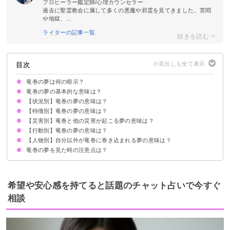
プロヒーラー鑑定師/心理カウンセラー
過去に聖霊教会に属して多くの悪魔や邪霊を見てきました。苦悶
や地獄、...
ライターの記事一覧
目次
竜巻の夢は何の暗示？
竜巻の夢の基本的な意味は？
【状況別】竜巻の夢の意味は？
突然の変化やトラブルに見舞われる暗示
よく見る場合はトラブル発生に注意！
状況によって意味が決まる
【特徴別】竜巻の夢の意味は？
竜巻から助かる夢【吉夢】
竜巻が通り過ぎる夢【警告夢】
竜巻に巻き込まれる夢【凶夢】
竜巻を眺めている夢【警告夢】
海で竜巻が発生する夢【予知夢】
竜巻が消える夢【吉夢】
竜巻が生まれる夢【警告夢】
竜巻で死ぬ夢【吉夢】
竜巻で怪我する夢【警告夢】
【災害別】竜巻と他の災害が起こる夢の意味は？
巨大な竜巻の夢【凶夢】
小さい竜巻の夢【警告夢】
白い竜巻の夢【吉夢】
黒い竜巻の夢【凶夢】
複数の竜巻の夢【警告夢】
火の竜巻の夢【吉夢】
竜巻雲の夢【吉夢】
【行動別】竜巻の夢の意味は？
竜巻と台風が起こる夢【警告夢】
竜巻と地震が起こる夢【凶夢】
竜巻と火事が起こる夢【吉夢】
竜巻と雷が起こる夢【吉夢】
竜巻と洪水が起こる夢【警告夢】
【人物別】自分以外が竜巻に巻き込まれる夢の意味は？
竜巻から逃げる夢【吉夢】
竜巻に立ち向かう夢【吉夢】
竜巻を探す夢【願望夢】
竜巻を追いかける夢【願望夢】
竜巻を怒っている夢【警告夢】
竜巻の夢を見た時の注意点は？
家族が竜巻に巻き込まれる夢【警告夢】
友達が竜巻に巻き込まれる夢【警告夢】
恋人が竜巻に巻き込まれる夢【警告夢】
大勢の人が竜巻に巻き込まれる夢【警告夢】
十分な休息を取る
警告夢や凶夢の内容を人に話す
希望や安心感を持てると話題のチャット占いで今すぐ
相談