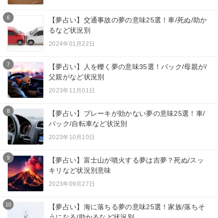
6
【夢占い】交通事故の夢の意味25選！車/死ぬ/助か
るなど状況別
2024年01月22日
7
【夢占い】人を轢く夢の意味35選！バック/母親が/
父親がなど状況別
2023年11月01日
8
【夢占い】ブレーキが効かない夢の意味25選！車/
バック/自転車など状況別
2023年10月10日
9
【夢占い】富士山が噴火する夢は吉夢？死ぬ/スッ
キリなど状況別意味
2023年09月27日
10
【夢占い】海に落ちる夢の意味25選！家族/落ちそ
うになる/助かるなど状況別