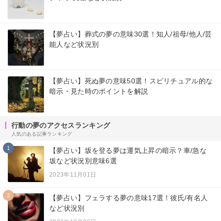
【夢占い】葬式の夢の意味30選！知人/祖母/他人/芸
能人など状況別
【夢占い】死ぬ夢の意味50選！スピリチュアル的な
暗示・見た時のポイントを解説
行動の夢のアクセスランキング
人気のある記事ランキング
1
【夢占い】坂を登る夢は運気上昇の暗示？車/急な
坂など状況別意味6選
2023年11月01日
2
【夢占い】フェラする夢の意味17選！彼氏/有名人
など状況別