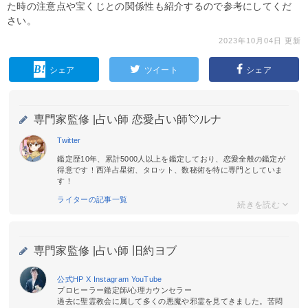
た時の注意点や宝くじとの関係性も紹介するので参考にしてくだ
さい。
2023年10月04日 更新
シェア
ツイート
シェア
専門家監修 |
占い師 恋愛占い師💘ルナ
Twitter
鑑定歴10年、累計5000人以上を鑑定しており、恋愛全般の鑑定が
得意です！西洋占星術、タロット、数秘術を特に専門としていま
す！
ライターの記事一覧
専門家監修 |
占い師 旧約ヨブ
公式HP
X
Instagram
YouTube
プロヒーラー鑑定師/心理カウンセラー
過去に聖霊教会に属して多くの悪魔や邪霊を見てきました。苦悶