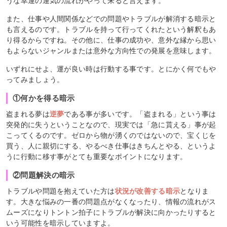
うな幸運の運気の流れがやって来ると言えます。
また、仕事や人間関係などでの問題やトラブルが解消する暗示と
も言えるのです。トラブルを持って行ってくれたという解釈もあ
り得るからですね。その他に、仕事の成功や、意外な縁から思い
もよらないジャンルまたは意外な方向性での発展を意味します。
いずれにせよ、運が良い時は行動する事です。とにかく何でもや
ってみましょう。
①何かを得る暗示
盗まれる夢は
逆夢
である事が多いです。「盗まれる」という事は
突発的に失うということなので、現実では「急に貰える」事が起
こってくるのです。ゼロから物が湧くのではないので、宝くじを
買う、人に親切にする、やるべき仕事はきちんとやる、というよ
うに行動に移す事がとても重要なポイントになります。
②問題解決の暗示
トラブルや問題を抱えていた方は
状況が改善する暗示
となりま
す。大きな悩みの一番の問題点がなくなったり、情報の流れがス
ムーズになりトントン拍子にトラブルが解決に向かったりすると
いう可能性を暗示していますよ。