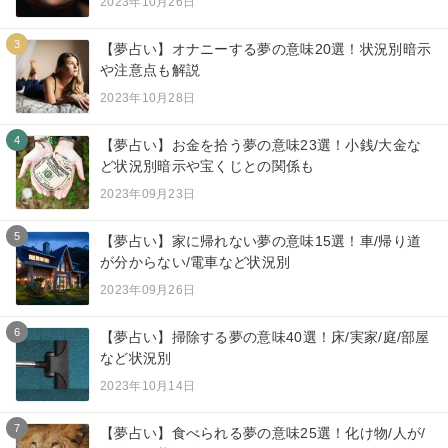
2023年10月26日
3
【夢占い】オナニーする夢の意味20選！状況別暗示
や注意点も解説
2023年10月28日
4
【夢占い】お金を拾う夢の意味23選！小銭/大金な
ど状況別暗示や宝くじとの関係も
2023年09月23日
5
【夢占い】家に帰れない夢の意味15選！車/帰り道
が分からない/電車など状況別
2023年09月26日
6
【夢占い】掃除する夢の意味40選！床/実家/庭/部屋
など状況別
2023年10月14日
7
【夢占い】食べられる夢の意味25選！化け物/人が/