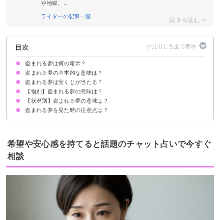
や地獄、...
ライターの記事一覧
目次
盗まれる夢は何の暗示？
盗まれる夢の基本的な意味は？
盗まれる夢は宝くじが当たる？
①何かを得る暗示
②問題解決の暗示
状況によって意味が決まる
【物別】盗まれる夢の意味は？
金運が上がる吉夢の盗まれる夢なら当たるかも
盗まれる夢を見て宝くじが当たった体験談
【状況別】盗まれる夢の意味は？
車を盗まれる夢【吉夢】
財布を盗まれる夢【吉夢】
お金を盗まれる夢【吉夢】
自転車を盗まれる夢【吉夢】
鞄を盗まれる夢【吉夢】
貴重品を盗まれる夢【警告夢】
スマホを盗まれる夢【吉夢】
服を盗まれる夢【警告夢】
バイクを盗まれる夢【吉夢】
時計を盗まれる夢【警告夢】
食べ物を盗まれる夢【警告夢】
アクセサリーを盗まれる夢【警告夢】
本を盗まれる夢【吉夢】
家電を盗まれる夢【吉夢】
和服を盗まれる夢【警告夢】
制服を盗まれる夢【警告夢】
盗まれる夢を見た時の注意点は？
盗まれて警察に行く夢【警告夢】
盗まれて取り返す夢【吉夢】
盗まれて脅される夢【吉夢】
身内に盗まれる夢【吉夢】
恋人に盗まれる夢【吉夢】
泥棒に盗まれる【吉夢】
吉夢なら人に話さない
警告夢や凶夢の内容を人に話す
希望や安心感を持てると話題のチャット占いで今すぐ
相談