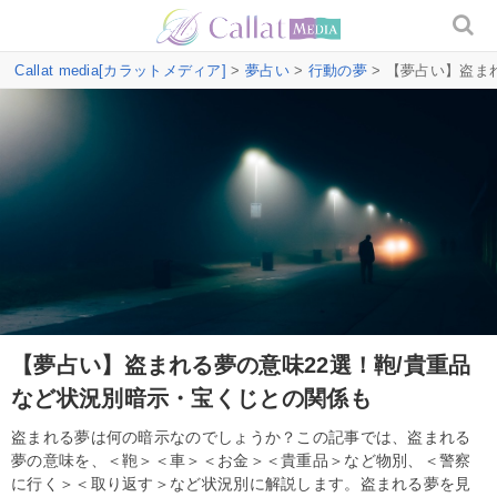
Callat media[カラットメディア]
>
夢占い
>
行動の夢
> 【夢占い】盗ま
【夢占い】盗まれる夢の意味22選！鞄/貴重品
など状況別暗示・宝くじとの関係も
盗まれる夢は何の暗示なのでしょうか？この記事では、盗まれる
夢の意味を、＜鞄＞＜車＞＜お金＞＜貴重品＞など物別、＜警察
に行く＞＜取り返す＞など状況別に解説します。盗まれる夢を見