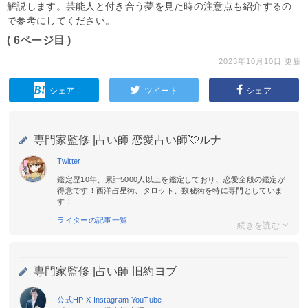
解説します。芸能人と付き合う夢を見た時の注意点も紹介するの
で参考にしてください。
( 6ページ目 )
2023年10月10日 更新
シェア
ツイート
シェア
専門家監修 |
占い師 恋愛占い師💘ルナ
Twitter
鑑定歴10年、累計5000人以上を鑑定しており、恋愛全般の鑑定が
得意です！西洋占星術、タロット、数秘術を特に専門としていま
す！
ライターの記事一覧
専門家監修 |
占い師 旧約ヨブ
公式HP
X
Instagram
YouTube