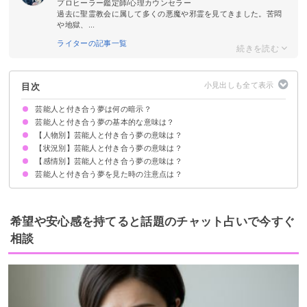
プロヒーラー鑑定師/心理カウンセラー
過去に聖霊教会に属して多くの悪魔や邪霊を見てきました。苦悶
や地獄、...
ライターの記事一覧
目次
芸能人と付き合う夢は何の暗示？
芸能人と付き合う夢の基本的な意味は？
【人物別】芸能人と付き合う夢の意味は？
承認欲求が高まっていることを暗示
初夢で見たら恋愛運・対人運アップ
よく見る場合は恋愛運ダウン
状況によって意味が決まる
【状況別】芸能人と付き合う夢の意味は？
好きな芸能人と付き合う夢【願望夢】
アイドルと付き合う夢【警告夢】
ジャニーズと付き合う夢【願望夢】
推しと付き合う夢【願望夢・警告夢】
芸人と付き合う夢【願望夢】
【感情別】芸能人と付き合う夢の意味は？
浮気して芸能人と付き合う夢【警告夢】
芸能人と付き合ってラブラブな夢【吉夢】
芸能人と付き合って手を繋ぐ夢【願望夢・吉夢】
芸能人と付き合ってイチャイチャする夢【警告夢】
芸能人に好意を持たれて付き合う夢【警告夢】
既婚者が芸能人と付き合う夢【警告夢】
芸能人と付き合ってセックスする夢【吉夢】
芸能人と付き合ってデートする夢【吉夢】
芸能人と付き合って結婚する夢【願望夢】
芸能人と付き合って喧嘩する夢【警告夢】
複数の芸能人と付き合う夢【警告夢】
芸能人と付き合って振られる夢【警告夢】
芸能人と付き合う夢を見た時の注意点は？
芸能人と付き合って幸せな夢【願望夢】
芸能人と付き合って泣く夢【吉夢・警告夢】
芸能人と付き合って怒る夢【吉夢】
他者の評価や目線を気にしないように努める
吉夢なら話さず警告夢や凶夢は人に話す
希望や安心感を持てると話題のチャット占いで今すぐ
相談