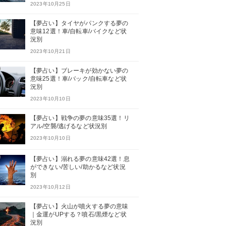
2023年10月25日
【夢占い】タイヤがパンクする夢の
意味12選！車/自転車/バイクなど状
況別
2023年10月21日
【夢占い】ブレーキが効かない夢の
意味25選！車/バック/自転車など状
況別
2023年10月10日
【夢占い】戦争の夢の意味35選！リ
アル/空襲/逃げるなど状況別
2023年10月10日
【夢占い】溺れる夢の意味42選！息
ができない/苦しい/助かるなど状況
別
2023年10月12日
【夢占い】火山が噴火する夢の意味
｜金運がUPする？噴石/黒煙など状
況別