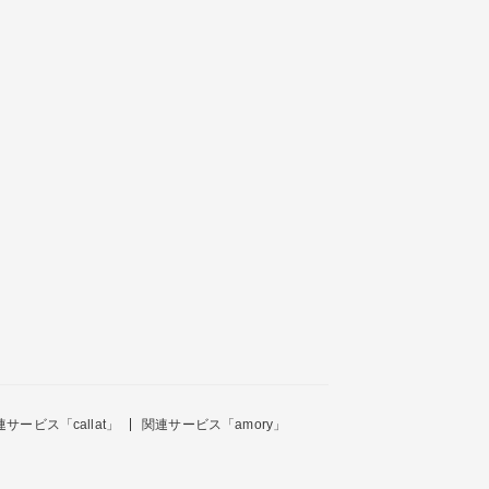
連サービス「callat」
関連サービス「amory」