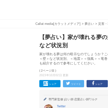
Callat media[カラットメディア]
>
夢占い
>
災害・
【夢占い】家が壊れる夢の意
など状況別
家が壊れる夢は何の暗示なのでしょうか？こ
＜壁＞など状況別、＜地震＞＜強風＞＜竜巻
も紹介するので参考にしてください。
( 2ページ目 )
2023年10月02日 更新
シェア
ツイート
シェア
専門家監修 |
占い師 恋愛占い師💘ルナ
Twitter