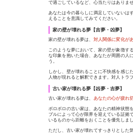
で過ごしているなど、心当たりはありま
あなたは今の暮らしに満足していないは
えることを意識してみてください。
家の壁が壊れる夢【吉夢・凶夢】
家の壁が壊れる夢は、
対人関係に変化が
このような夢において、家の壁が象徴す
な印象を抱いた場合、あなたが周囲の人
う。
しかし、壁が壊れることに不快感を感じ
人物が現れると解釈できます。対人トラ
古い家が壊れる夢【凶夢・吉夢】
古い家が壊れる夢は、
あなたの心が疲れ
ボロボロの古い家は、あなたの精神状態
ブルによって心が限界を迎えている証拠
いるものから距離をおくことを優先しま
ただし、古い家が壊れてすっきりとした