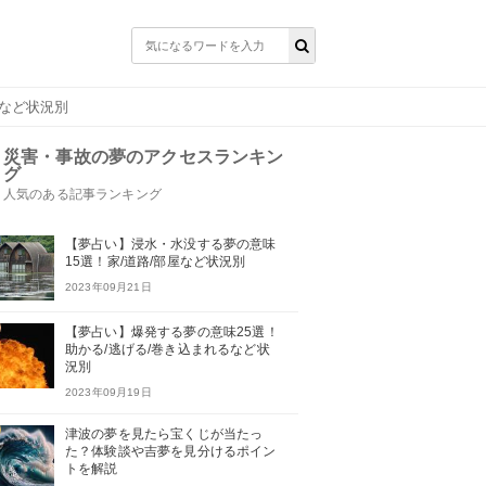
家など状況別
災害・事故の夢のアクセスランキン
グ
人気のある記事ランキング
【夢占い】浸水・水没する夢の意味
15選！家/道路/部屋など状況別
2023年09月21日
【夢占い】爆発する夢の意味25選！
助かる/逃げる/巻き込まれるなど状
況別
2023年09月19日
津波の夢を見たら宝くじが当たっ
た？体験談や吉夢を見分けるポイン
トを解説