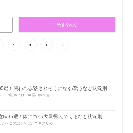
続きを読む
4
5
6
7
5選！襲われる/殺されそうになる/戦うなど状況別
この記事では、幽霊の夢の意...
味35選！体につく/大量/飛んでくるなど状況別
か？この記事では、ゴキブリの...