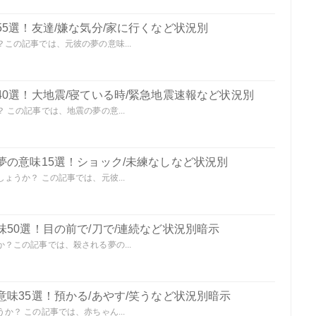
5選！友達/嫌な気分/家に行くなど状況別
この記事では、元彼の夢の意味...
0選！大地震/寝ている時/緊急地震速報など状況別
この記事では、地震の夢の意...
夢の意味15選！ショック/未練なしなど状況別
うか？ この記事では、元彼...
50選！目の前で/刀で/連続など状況別暗示
？この記事では、殺される夢の...
味35選！預かる/あやす/笑うなど状況別暗示
？ この記事では、赤ちゃん...