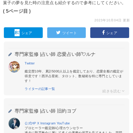
菓子の夢を見た時の注意点も紹介するので参考にしてください。
( 5ページ目 )
2023年10月04日 更新
シェア
ツイート
シェア
専門家監修 |
占い師 恋愛占い師💘ルナ
Twitter
鑑定歴10年、累計5000人以上を鑑定しており、恋愛全般の鑑定が
得意です！西洋占星術、タロット、数秘術を特に専門としていま
す！
ライターの記事一覧
専門家監修 |
占い師 旧約ヨブ
公式HP
X
Instagram
YouTube
プロヒーラー鑑定師/心理カウンセラー
過去に聖霊教会に属して多くの悪魔や邪霊を見てきました。苦悶