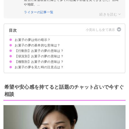
や地獄、...
ライターの記事一覧
目次
お菓子の夢は何の暗示？
お菓子の夢の基本的な意味は？
【行動別】お菓子の夢の意味は？
①周囲の人に依存している暗示
②恋愛への憧れや不満の暗示
状況によって意味が決まる
【状況別】お菓子の夢の意味は？
お菓子を食べる夢【警告夢】
お菓子を買う夢【吉夢】
お菓子を作る夢【願望夢】
お菓子を選ぶ夢【願望夢】
お菓子を拾う夢【吉夢】
お菓子を落とす夢【警告夢】
お菓子を探す夢【願望夢】
お菓子を配る夢【吉夢】
お菓子を盗む夢【警告夢】
お菓子を巡って喧嘩する夢【逆夢】
お菓子を子供にあげる夢【願望夢】
クレーンゲームでお菓子を取る夢【吉夢】
【種類別】お菓子の夢の意味は？
お菓子をもらう夢【吉夢】
お菓子がたくさんある夢【警告夢】
賞味期限切れのお菓子の夢【吉夢】
他の人にお菓子を食べられる夢【警告夢】
お菓子が不味かった夢【警告夢】
お菓子の夢を見た時の注意点は？
ケーキの夢【吉夢】
マカロンの夢【吉夢】
クッキーの夢【警告夢】
チョコレートの夢【警告夢】
アイスの夢【警告夢】
周囲に頼らず物事を解決しようと意識する
吉夢なら話さず警告夢や凶夢は人に話す
希望や安心感を持てると話題のチャット占いで今すぐ
相談