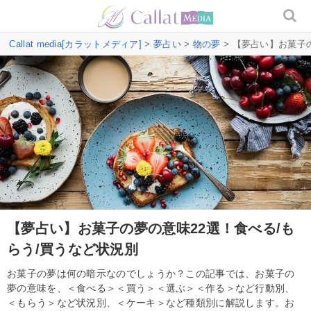
Callat media[カラットメディア]
>
夢占い
>
物の夢
> 【夢占い】お菓子
【夢占い】お菓子の夢の意味22選！食べる/も
らう/買うなど状況別
お菓子の夢は何の暗示なのでしょうか？この記事では、お菓子の
夢の意味を、＜食べる＞＜買う＞＜選ぶ＞＜作る＞など行動別、
＜もらう＞など状況別、＜ケーキ＞など種類別に解説します。お