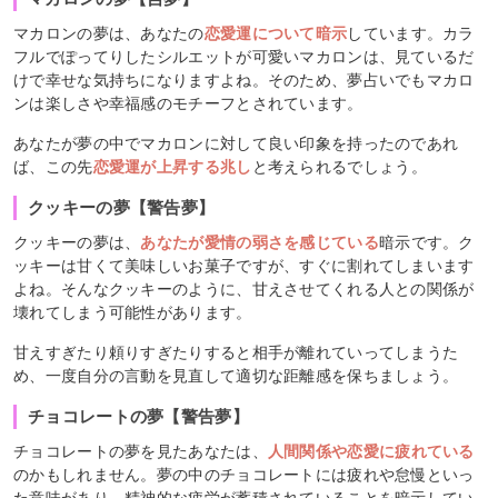
マカロンの夢は、あなたの
恋愛運について暗示
しています。カラ
フルでぽってりしたシルエットが可愛いマカロンは、見ているだ
けで幸せな気持ちになりますよね。そのため、夢占いでもマカロ
ンは楽しさや幸福感のモチーフとされています。
あなたが夢の中でマカロンに対して良い印象を持ったのであれ
ば、この先
恋愛運が上昇する兆し
と考えられるでしょう。
クッキーの夢【警告夢】
クッキーの夢は、
あなたが愛情の弱さを感じている
暗示です。ク
ッキーは甘くて美味しいお菓子ですが、すぐに割れてしまいます
よね。そんなクッキーのように、甘えさせてくれる人との関係が
壊れてしまう可能性があります。
甘えすぎたり頼りすぎたりすると相手が離れていってしまうた
め、一度自分の言動を見直して適切な距離感を保ちましょう。
チョコレートの夢【警告夢】
チョコレートの夢を見たあなたは、
人間関係や恋愛に疲れている
のかもしれません。夢の中のチョコレートには疲れや怠慢といっ
た意味があり、精神的な疲労が蓄積されていることを暗示してい