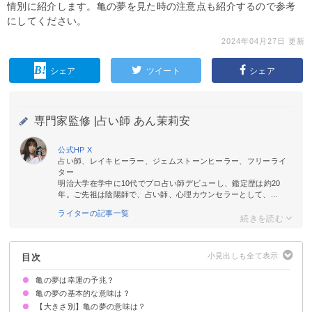
情別に紹介します。亀の夢を見た時の注意点も紹介するので参考
にしてください。
2024年04月27日 更新
シェア
ツイート
シェア
専門家監修 |
占い師 あん茉莉安
公式HP
X
占い師、レイキヒーラー、ジェムストーンヒーラー、フリーライ
ター
明治大学在学中に10代でプロ占い師デビューし、鑑定歴は約20
年。ご先祖は陰陽師で、占い師、心理カウンセラーとして、...
ライターの記事一覧
目次
亀の夢は幸運の予兆？
亀の夢の基本的な意味は？
【大きさ別】亀の夢の意味は？
金運や健康運を表す吉夢
状況によって意味が決まる