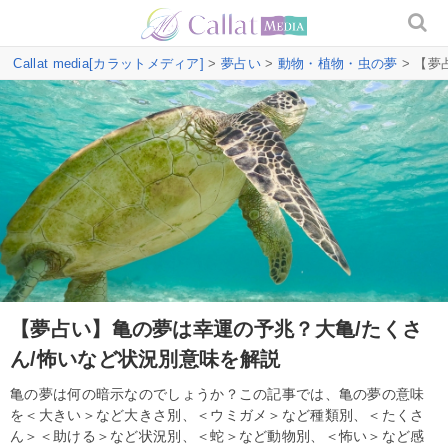
Callat media[カラットメディア]
>
夢占い
>
動物・植物・虫の夢
> 【夢
【夢占い】亀の夢は幸運の予兆？大亀/たくさ
ん/怖いなど状況別意味を解説
亀の夢は何の暗示なのでしょうか？この記事では、亀の夢の意味
を＜大きい＞など大きさ別、＜ウミガメ＞など種類別、＜たくさ
ん＞＜助ける＞など状況別、＜蛇＞など動物別、＜怖い＞など感