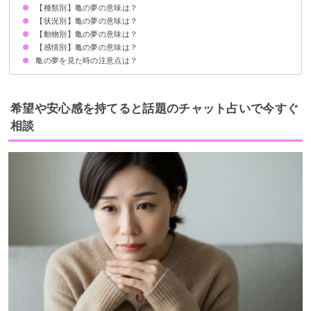
【種類別】亀の夢の意味は？
大きい亀の夢【吉夢】
小さい亀の夢【吉夢】
【状況別】亀の夢の意味は？
ウミガメの夢【吉夢】
白い亀の夢【吉夢】
金色の亀の夢【吉夢】
赤色の亀の夢【吉夢】
黒色の亀の夢【凶夢】
親子の亀の夢【吉夢】
赤ちゃんの亀の夢【吉夢】
亀のつがいの夢【吉夢】
【動物別】亀の夢の意味は？
亀がたくさん出てくる夢【吉夢】
亀を助ける夢【吉夢】
亀が寄ってくる夢【吉夢】
亀を飼う夢【吉夢】
亀に追いかけられる夢【警告夢】
亀が泳ぐ夢【吉夢】
亀に触る夢【吉夢】
亀を食べる夢【吉夢】
亀に噛まれる夢【警告夢】
亀に襲われる夢【警告夢】
亀が産卵する夢【吉夢】
亀に乗る夢【吉夢】
亀と話す夢【予知夢】
亀になる夢【警告夢】
【感情別】亀の夢の意味は？
亀と蛇の夢【吉夢】
亀とカエルの夢【吉夢】
亀とワニの夢【警告夢】
亀の夢を見た時の注意点は？
亀が出てきて怖い夢【警告夢】
亀が出てきて驚く夢【吉夢】
亀が出てきて嬉しい夢【吉夢】
吉夢なので人に話さないように
宝くじを買うなら早めに
希望や安心感を持てると話題のチャット占いで今すぐ
相談