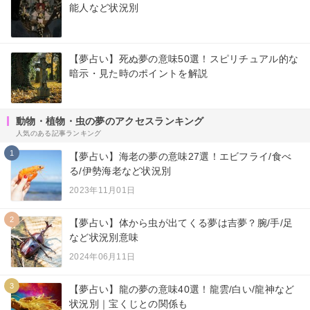
能人など状況別
【夢占い】死ぬ夢の意味50選！スピリチュアル的な
暗示・見た時のポイントを解説
動物・植物・虫の夢のアクセスランキング
人気のある記事ランキング
1
【夢占い】海老の夢の意味27選！エビフライ/食べ
る/伊勢海老など状況別
2023年11月01日
2
【夢占い】体から虫が出てくる夢は吉夢？腕/手/足
など状況別意味
2024年06月11日
3
【夢占い】龍の夢の意味40選！龍雲/白い/龍神など
状況別｜宝くじとの関係も