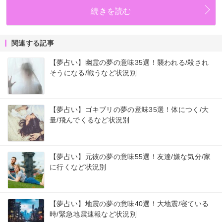
続きを読む
関連する記事
【夢占い】幽霊の夢の意味35選！襲われる/殺され
そうになる/戦うなど状況別
【夢占い】ゴキブリの夢の意味35選！体につく/大
量/飛んでくるなど状況別
【夢占い】元彼の夢の意味55選！友達/嫌な気分/家
に行くなど状況別
【夢占い】地震の夢の意味40選！大地震/寝ている
時/緊急地震速報など状況別