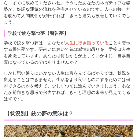
ら、すぐに改めてくださいね。そうしたあなたのネガティブな姿
勢が、好調な運気の流れを停滞させているのです。人への接し方
を改めて人間関係が好転すれば、きっと運気も改善していくでし
ょう。
学校で銃を撃つ夢【警告夢】
学校で銃を撃つ夢は、あなたが
人生に行き詰っている
ことを暗示
する警告夢です。夢占いにおいて銃は感情の昂りを、学校は人生
を象徴しています。あなたは何もかもが上手くいかずに、自暴自
棄になっているのではありませんか？
しかし思い通りにいかない人生に腹を立てるばかりでは、状況を
変えることはできません。生活をより良いものにするためには何
ができるのかを考えて、少しずつ前に進んでいきましょう。あな
たが前向きな思考で努力すれば、きっと理想の未来が見えてくる
はずです。
【状況別】銃の夢の意味は？