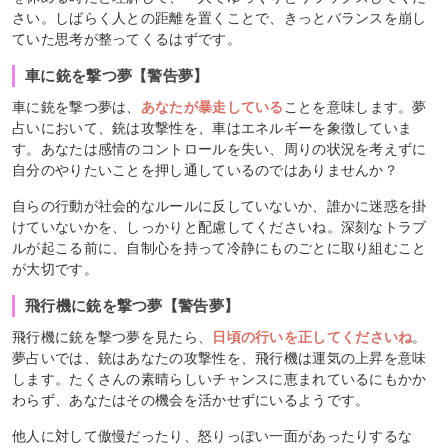
さい。しばらく人との距離を置くことで、きっとバランスを崩し
ていた思考が整ってくるはずです。
車に銃を撃つ夢【警告夢】
車に銃を撃つ夢は、
あなたが暴走している
ことを意味します。夢
占いにおいて、銃は攻撃性を、車はエネルギーを象徴していま
す。あなたは感情のコントロールを失い、周りの状況を考えずに
自分のやりたいことを押し通しているのではありませんか？
自らの行動が社会的なルールに反していないか、誰かに迷惑を掛
けていないかを、しっかりと配慮してくださいね。深刻なトラブ
ルが起こる前に、自制心を持って冷静にものごとに取り組むこと
が大切です。
飛行機に銃を撃つ夢【警告夢】
飛行機に銃を撃つ夢を見たら、
日頃の行いを正してくださいね
。
夢占いでは、銃はあなたの攻撃性を、飛行機は運気の上昇を意味
します。たくさんの素晴らしいチャンスに恵まれているにもかか
わらず、あなたはその機会を活かせずにいるようです。
他人に対して傲慢だったり、怒りっぽい一面があったりするな