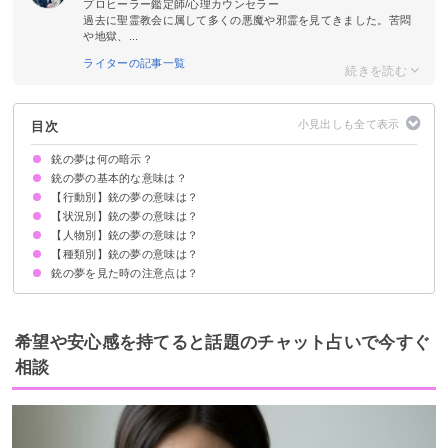
プロヒーラー鑑定師/心理カウンセラー
過去に聖霊教会に属して多くの悪魔や邪霊を見てきました。苦悶
や地獄、...
ライターの記事一覧
目次
銃の夢は何の暗示？
銃の夢の基本的な意味は？
【行動別】銃の夢の意味は？
①攻撃性の暗示
②男らしさの暗示
状況によって意味が決まる
【状況別】銃の夢の意味は？
銃を撃つ夢【警告夢】
銃を乱射する夢【警告夢】
銃を持って立てこもる夢【警告夢】
銃を撃たれそうになって逃げる夢【警告夢】
銃を隠す夢【警告夢】
銃弾を避ける夢【警告夢】
銃を拾う夢【吉夢】
銃を渡す夢【吉夢】
銃を持つ夢【警告夢】
車に銃を撃つ夢【警告夢】
飛行機に銃を撃つ夢【警告夢】
学校で銃を撃つ夢【警告夢】
【人物別】銃の夢の意味は？
銃で撃たれる夢【警告夢】
銃で殺される夢【吉夢】
銃で撃たれても死なない夢【吉夢】
銃で撃たれそうになる夢【警告夢】
銃で狙われる夢【警告夢】
銃を乱射される夢【警告夢】
銃をもらう夢【吉夢】
銃を持った人に追いかけられる夢【警告夢】
銃で襲われる夢【警告夢】
銃で脅される夢【警告夢】
銃が壊れる夢【警告夢】
銃が弾切れになる夢【警告夢】
銃を撃って逮捕される夢【警告夢】
銃が大量にある夢【警告夢】
銃撃戦の夢【警告夢】
銃が不発の夢【警告夢】
銃の音が印象に残る夢【吉夢】
銃が爆発する夢【警告夢】
【種類別】銃の夢の意味は？
男性が銃を持っている夢【警告夢】
警察が銃を持っている夢【警告夢】
通り魔が銃を持っている夢【警告夢】
家族が銃で撃たれる夢【吉夢】
恋人が銃で撃たれる夢【吉夢】
他人が銃で撃たれる夢【吉夢】
銃の夢を見た時の注意点は？
拳銃の夢【警告夢】
おもちゃの銃で遊ぶ夢【警告夢】
レーザー銃の夢【警告夢】
ゲームの中の銃の夢【警告夢】
十分な休息を取る
吉夢なら話さず警告夢や凶夢は人に話す
希望や安心感を持てると話題のチャット占いで今すぐ
相談