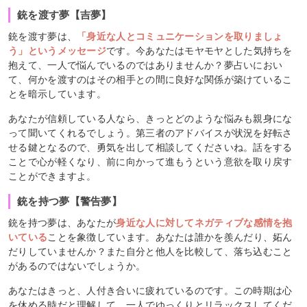
銃を渡す夢【吉夢】
銃を渡す夢は、
「身近な人とコミュニケーションを取りましょ
う」というメッセージ
です。今あなたはモヤモヤとした気持ちを
抱えて、一人で悩んでいるのではありませんか？夢占いにおい
て、何かを渡すのはその相手との間に良好な関係が築けているこ
とを暗示しています。
あなたが信頼している人なら、きっとどのような悩みも親身にな
って聞いてくれるでしょう。第三者のアドバイスが状況を好転さ
せる鍵となるので、勇気を出して相談してくださいね。話をする
ことで心が軽くなり、前に向かって進もうという意欲を取り戻す
ことができますよ。
銃を持つ夢【警告夢】
銃を持つ夢は、あなたが
身近な人に対してネガティブな感情を抱
いている
ことを象徴しています。あなたは誰かを羨んだり、妬ん
だりしていませんか？また自分と他人を比較して、落ち込むこと
があるのではないでしょうか。
あなたはきっと、人付き合いに疲れているのです。この時期は心
を休める時だと理解して、一人でゆっくりとリラックスしてくだ