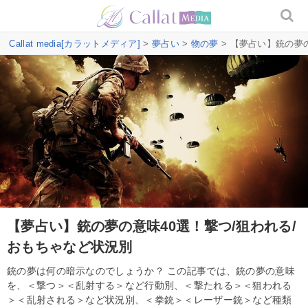
Callat media[カラットメディア]
>
夢占い
>
物の夢
> 【夢占い】銃の夢
【夢占い】銃の夢の意味40選！撃つ/狙われる/
おもちゃなど状況別
銃の夢は何の暗示なのでしょうか？ この記事では、銃の夢の意味
を、＜撃つ＞＜乱射する＞など行動別、＜撃たれる＞＜狙われる
＞＜乱射される＞など状況別、＜拳銃＞＜レーザー銃＞など種類