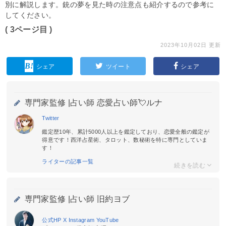
別に解説します。銃の夢を見た時の注意点も紹介するので参考に
してください。
( 3ページ目 )
2023年10月02日 更新
シェア
ツイート
シェア
専門家監修 |
占い師 恋愛占い師💘ルナ
Twitter
鑑定歴10年、累計5000人以上を鑑定しており、恋愛全般の鑑定が
得意です！西洋占星術、タロット、数秘術を特に専門としていま
す！
ライターの記事一覧
専門家監修 |
占い師 旧約ヨブ
公式HP
X
Instagram
YouTube