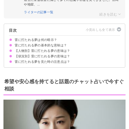
や地獄、...
ライターの記事一覧
目次
雷に打たれる夢は何の暗示？
雷に打たれる夢の基本的な意味は？
【人物別】雷に打たれる夢の意味は？
劇的な変化が起こる暗示
状況によって意味が決まる
【状況別】雷に打たれる夢の意味は？
自分が雷に打たれる夢【予知夢】
知らない人・他人が雷に打たれる夢【凶夢】
家族が雷に打たれる夢【予知夢】
恋人が雷に打たれる夢【吉夢】
友達が雷に打たれる夢【吉夢】
好きな人が雷に打たれる夢【願望夢】
子供が雷に打たれる夢【予知夢】
嫌いな人が雷に打たれる夢【吉夢】
雷に打たれる夢を見た時の注意点は？
雷に打たれても生きている夢【吉夢】
雷に打たれて死ぬ夢【吉夢】
雷に打たれて物が壊れる夢【警告夢】
雷に打たれる人を見る夢【凶夢】
雷に打たれて火傷する夢【警告夢】
雷に打たれて感電する夢【凶夢】
雷に打たれて血だらけになる夢【吉夢】
吉夢なら話さず警告夢や凶夢は人に話す
希望や安心感を持てると話題のチャット占いで今すぐ
相談