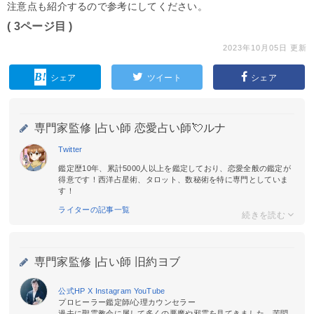
注意点も紹介するので参考にしてください。
( 3ページ目 )
2023年10月05日 更新
シェア
ツイート
シェア
専門家監修 |
占い師 恋愛占い師💘ルナ
Twitter
鑑定歴10年、累計5000人以上を鑑定しており、恋愛全般の鑑定が
得意です！西洋占星術、タロット、数秘術を特に専門としていま
す！
ライターの記事一覧
専門家監修 |
占い師 旧約ヨブ
公式HP
X
Instagram
YouTube
プロヒーラー鑑定師/心理カウンセラー
過去に聖霊教会に属して多くの悪魔や邪霊を見てきました。苦悶