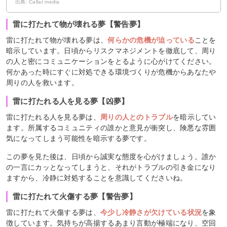
出典: Callat media
雷に打たれて物が壊れる夢【警告夢】
雷に打たれて物が壊れる夢は、
何らかの危機が迫っている
ことを
暗示しています。日頃からリスクマネジメントを徹底して、周り
の人と密にコミュニケーションをとるように心がけてください。
何かあった時にすぐに対処できる環境づくりが危機からあなたや
周りの人を救います。
雷に打たれる人を見る夢【凶夢】
雷に打たれる人を見る夢は、
周りの人とのトラブル
を暗示してい
ます。所属するコミュニティの誰かと意見が衝突し、険悪な雰囲
気になってしまう可能性を暗示する夢です。
この夢を見た後は、日頃から誠実な態度を心がけましょう。誰か
の一言にカッとなってしまうと、それがトラブルの引き金になり
ますから、冷静に対処することを意識してくださいね。
雷に打たれて火傷する夢【警告夢】
雷に打たれて火傷する夢は、
今少し冷静さが欠けている状況
を象
徴しています。気持ちが高揚するあまり言動が極端になり、空回