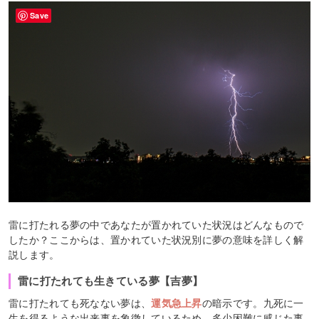
Save
雷に打たれる夢の中であなたが置かれていた状況はどんなもので
したか？ここからは、置かれていた状況別に夢の意味を詳しく解
説します。
雷に打たれても生きている夢【吉夢】
雷に打たれても死なない夢は、
運気急上昇
の暗示です。九死に一
生を得るような出来事を象徴しているため、多少困難に感じた事