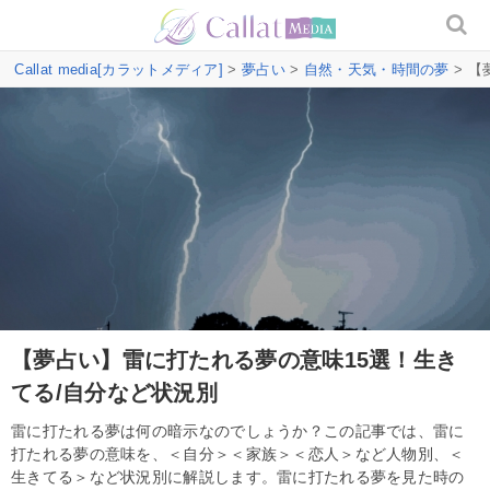
Callat media[カラットメディア]
>
夢占い
>
自然・天気・時間の夢
> 【
【夢占い】雷に打たれる夢の意味15選！生き
てる/自分など状況別
雷に打たれる夢は何の暗示なのでしょうか？この記事では、雷に
打たれる夢の意味を、＜自分＞＜家族＞＜恋人＞など人物別、＜
生きてる＞など状況別に解説します。雷に打たれる夢を見た時の