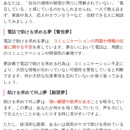
あなたは、「自分の感情や願望が周りに理解されていない」「孤
立している」と感じているのかもしれませんね。一人で抱え込ま
ず、家族や友人、恋人やカウンセラーなど、信頼できる人に相談
してみましょう。
電話で助けを求める夢【警告夢】
電話で助けを求める夢は、
コミュニケーションの問題や情報の伝
達に関する不安
を表しています。夢占いにおいて電話は、周囲と
のコミュニケーションや関係性の象徴です。
夢診断で電話で助けを求める行為は、コミュニケーション不足に
より、大切な情報が伝わっていない可能性を警告していると判断
できます。何か大切な伝達事項を忘れていないか振り返ってみま
しょう。
助けを求めて叫ぶ夢【願望夢】
助けを求めて叫ぶ夢は、
強い願望や欲求がある
ことを暗示してい
ます。この夢は、あなたが何かを強く望んでいたり、声を大にし
て伝えたいことがあったりする時に見やすいですよ。
ただし、経済的な困窮、あるいは病気やケガで助けを求めている