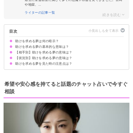
や地獄、...
ライターの記事一覧
目次
助けを求める夢は何の暗示？
助けを求める夢の基本的な意味は？
【相手別】助けを求める夢の意味は？
①困難な状況にいる暗示
②自信を喪失している暗示
状況によって意味が決まる
【状況別】助けを求める夢の意味は？
好きな人に助けを求める夢【凶夢】
恋人に助けを求める夢【警告夢】
元彼に助けを求める夢【凶夢】
警察に助けを求める夢【警告夢】
親に助けを求める夢【凶夢】
上司に助けを求める夢【不安夢】
亡くなった人に助けを求める夢【吉夢】
知らない人に助けを求める夢【警告夢】
助けを求める夢を見た時の注意点は？
助けを求めても誰も助けてくれない夢【不安夢】
電話で助けを求める夢【警告夢】
助けを求めて叫ぶ夢【願望夢】
殺されそうになって助けを求める夢【凶夢】
助けを求めたいけど声が出ない夢【不安夢】
逃げて助けを求める夢【警告夢】
火事で助けを求める夢【凶夢】
交通事故で助けを求める夢【警告夢】
十分な休息を取る
吉夢なら話さず警告夢や凶夢は人に話す
希望や安心感を持てると話題のチャット占いで今すぐ
相談