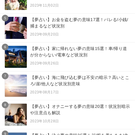
2023年11月02日
5
【夢占い】お金を盗む夢の意味17選！バレる/小銭/
捕まるなど状況別
2023年09月20日
6
【夢占い】家に帰れない夢の意味15選！車/帰り道
が分からない/電車など状況別
2023年09月26日
7
【夢占い】海に飛び込む夢は不安の暗示？高いとこ
ろ/崖/他人など状況別意味
2023年08月17日
8
【夢占い】オナニーする夢の意味20選！状況別暗示
や注意点も解説
2023年10月28日
9