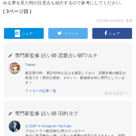
める夢を見た時の注意点も紹介するので参考にしてください。
( 3ページ目 )
2023年10月06日 更新
シェア
ツイート
シェア
専門家監修 |
占い師 恋愛占い師💘ルナ
Twitter
鑑定歴10年、累計5000人以上を鑑定しており、恋愛全般の鑑定が
得意です！西洋占星術、タロット、数秘術を特に専門としていま
す！
ライターの記事一覧
専門家監修 |
占い師 旧約ヨブ
公式HP
X
Instagram
YouTube
プロヒーラー鑑定師/心理カウンセラー
過去に聖霊教会に属して多くの悪魔や邪霊を見てきました。苦悶