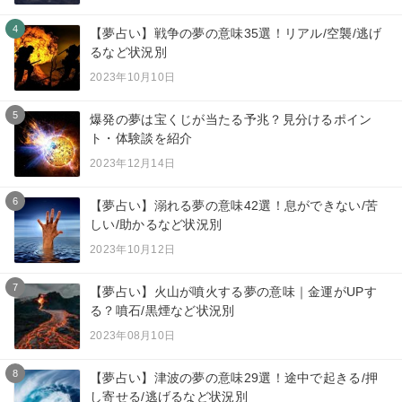
4
【夢占い】戦争の夢の意味35選！リアル/空襲/逃げ
るなど状況別
2023年10月10日
5
爆発の夢は宝くじが当たる予兆？見分けるポイン
ト・体験談を紹介
2023年12月14日
6
【夢占い】溺れる夢の意味42選！息ができない/苦
しい/助かるなど状況別
2023年10月12日
7
【夢占い】火山が噴火する夢の意味｜金運がUPす
る？噴石/黒煙など状況別
2023年08月10日
8
【夢占い】津波の夢の意味29選！途中で起きる/押
し寄せる/逃げるなど状況別