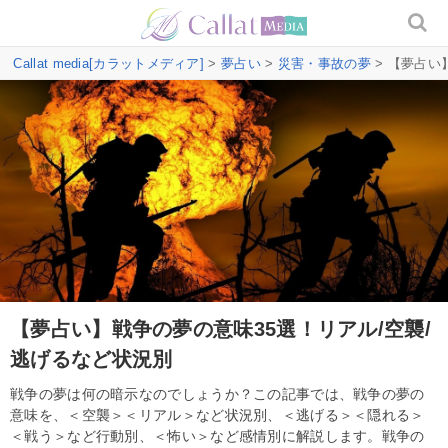
Callat media[カラットメディア]
>
夢占い
>
災害・事故の夢
> 【夢占い
【夢占い】戦争の夢の意味35選！リアル/空襲/
逃げるなど状況別
戦争の夢は何の暗示なのでしょうか？この記事では、戦争の夢の
意味を、＜空襲＞＜リアル＞など状況別、＜逃げる＞＜隠れる＞
＜戦う＞など行動別、＜怖い＞など感情別に解説します。戦争の