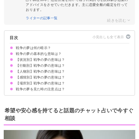
アドバイスをさせていただきます。主に恋愛全般の鑑定を行って
おります。
ライターの記事一覧
目次
戦争の夢は何の暗示？
戦争の夢の基本的な意味は？
【状況別】戦争の夢の意味は？
悩みやストレスを抱えている暗示
よく見る場合は理想が高いのかも
状況によって意味が決まる
【行動別】戦争の夢の意味は？
リアルな戦争の夢【警告夢】
空襲がある戦争の夢【警告夢】
戦争で生き残る夢【吉夢】
戦争で原爆が使われる夢【警告夢】
戦争で爆弾が落ちる夢【警告夢】
戦争で死ぬ夢【吉夢】
戦争で銃撃戦が起こる夢【警告夢】
戦争でミサイルが飛ぶ夢【願望夢】
戦争で撃たれる夢【凶夢】
戦争で傷つく夢【警告夢】
戦争が終わる夢【吉夢】
戦争に勝つ夢【吉夢】
戦争に負ける夢【凶夢】
【人物別】戦争の夢の意味は？
戦争で逃げる夢【警告夢】
戦争で隠れる夢【願望夢】
戦争に行く夢【願望夢】
戦争で戦う夢【吉夢】
戦争で人を助ける夢【警告夢】
戦争で人を殺す夢【警告夢】
戦争で追いかけられる夢【警告夢】
戦争で疎開する夢【吉夢】
戦争で人を守る夢【願望夢】
戦争に巻き込まれる夢【凶夢】
【感情別】戦争の夢の意味は？
戦争の夢で家族が印象的な場合【吉夢】
戦争の夢で恋人が印象的な場合【凶夢】
戦争の夢で友達が印象的な場合【警告夢】
戦争の夢で子供が印象的な場合【警告夢】
戦争の夢で知らない人が印象的な場合【警告夢】
【場所別】戦争の夢の意味は？
戦争が起きて怖い夢【警告夢】
戦争が起きて怒る夢【吉夢】
戦争が起きて悲しい夢【凶夢】
戦争の夢を見た時の注意点は？
地上で戦う夢【吉夢】
海上で戦う夢【吉夢】
海中で戦う夢【警告夢】
空中で戦う夢【警告夢】
十分な休息を取る
吉夢なら話さず警告夢や凶夢は人に話す
希望や安心感を持てると話題のチャット占いで今すぐ
相談