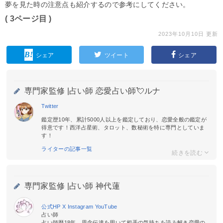
夢を見た時の注意点も紹介するので参考にしてください。
( 3ページ目 )
2023年10月10日 更新
シェア
ツイート
シェア
専門家監修 |
占い師 恋愛占い師💘ルナ
Twitter
鑑定歴10年、累計5000人以上を鑑定しており、恋愛全般の鑑定が
得意です！西洋占星術、タロット、数秘術を特に専門としていま
す！
ライターの記事一覧
専門家監修 |
占い師 神代蓮
公式HP
X
Instagram
YouTube
占い師
占い師歴18年。思念伝達を用いて相手の気持ちを読み解き恋愛の