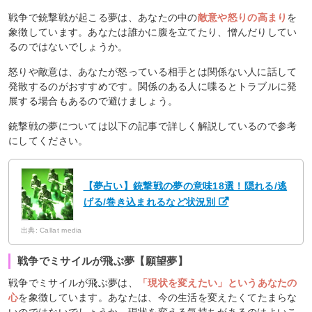
戦争で銃撃戦が起こる夢は、あなたの中の
敵意や怒りの高まり
を
象徴しています。あなたは誰かに腹を立てたり、憎んだりしてい
るのではないでしょうか。
怒りや敵意は、あなたが怒っている相手とは関係ない人に話して
発散するのがおすすめです。関係のある人に喋るとトラブルに発
展する場合もあるので避けましょう。
銃撃戦の夢については以下の記事で詳しく解説しているので参考
にしてください。
【夢占い】銃撃戦の夢の意味18選！隠れる/逃
げる/巻き込まれるなど状況別
出典: Callat media
戦争でミサイルが飛ぶ夢【願望夢】
戦争でミサイルが飛ぶ夢は、
「現状を変えたい」というあなたの
心
を象徴しています。あなたは、今の生活を変えたくてたまらな