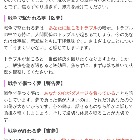
いのではないでしょうか。現状を変える気持ちがあるのはよいこ
とです。焦らずやり過ぎず、努力を続けてください。
戦争で撃たれる夢【凶夢】
戦争で撃たれる夢は、
あなたに起こるトラブル
の暗示。トラブル
の中でも特に、人間関係のトラブルが起きるでしょう。今のあな
たは仕事運、恋愛運ともに下降気味です。さまざまなことについ
て「うまくいかない」と感じてしまいます。
トラブルが起こると、当然解決を図りたくなりますよね。しか
し、解決を急ぎ過ぎると逆効果。焦らずに、まずは落ち着いて状
況を観察してくださいね。
戦争で傷つく夢【警告夢】
戦争で傷つく夢は、
あなたの心がダメージを負っている
ことを暗
示しています。夢で負った傷が大きいのは、それだけあなたの心
の傷が大きいからです。心の傷は、話せるものなら誰かに話して
負担を軽くしましょう。そして適切な休息を取ることが大切で
す。
戦争が終わる夢【吉夢】