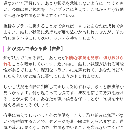
道なのだと理解して、あまり状況を悲観しないようにしてくださ
い。今回は良い勉強をしたとプラスに考えて、これからどう行動
すべきかを前向きに考えてくださいね。
挫折をプラスに捉えることができれば、きっとあなたは成長でき
ますよ。厳しい状況に気持ちが落ち込むかもしれませんが、その
悔しさをバネにして次のチャンスを待ちましょう。
船が沈んで助かる夢【吉夢】
船が沈んで助かる夢は、あなたが
困難な状況を見事に切り抜けら
れる
ことを暗示しています。近い内に、厳しい試練が訪れる可能
性があるでしょう。深刻なトラブルに見舞われて、あなたはどう
したら良いかと途方に暮れてしまうかもしれません。
しかし状況を冷静に判断して正しく対応すれば、きっと解決策が
見つかります。何が起こっても慌てず、成功を信じて努力を続け
ることが大切です。あなたが強い信念を保つことが、逆境を乗り
越える鍵となるでしょう。
有事に備えてしっかりと心の準備をしたり、取り組みに無理がな
いかを確認することで、ダメージを最小限に抑えられますよ。運
気の流れは悪くないので、前向きでいることを忘れないでくださ