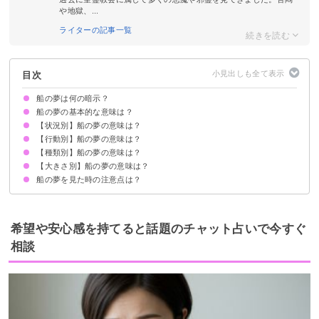
や地獄、...
ライターの記事一覧
目次
船の夢は何の暗示？
船の夢の基本的な意味は？
【状況別】船の夢の意味は？
あなたの人生そのものを暗示
状況によって意味が決まる
【行動別】船の夢の意味は？
船が沈む夢【警告夢】
船が沈んで助かる夢【吉夢】
船が転覆する夢【警告夢】
船が近づいてくる夢【吉夢】
船が荒波に飲まれる夢【警告夢】
船が浸水する夢【警告夢】
船が揺れる夢【警告夢】
船が港に停泊する夢【吉夢】
たくさんの船の夢【吉夢】
船が火事になる夢【吉夢】
船が猛スピードで進む夢【吉夢】
船が嵐に遭う夢【警告夢】
船が津波に巻き込まれる夢【警告夢】
船で湖を渡る夢【警告夢】
船で河川を渡る夢【吉夢】
船出の夢【吉夢】
船が目的地に着く夢【吉夢】
【種類別】船の夢の意味は？
船に乗る夢【吉夢】
船に乗らない夢【吉夢】
船が沈没するのを見る夢【凶夢】
船で旅行する夢【吉夢】
船を作る夢【吉夢】
船に乗り遅れる夢【警告夢】
船から降りる夢【吉夢】
船を見る夢【吉夢】
誰かと一緒に船に乗る夢【吉夢】
家族全員が船に乗る夢【警告夢】
1人で船に乗る夢【警告夢】
船上で死ぬ夢【吉夢】
船から港を眺める夢【吉夢】
船を操縦する夢【吉夢】
【大きさ別】船の夢の意味は？
空飛ぶ船の夢【吉夢】
豪華客船の夢【吉夢】
ボートの夢【吉夢】
漁船の夢【吉夢】
軍艦の夢【吉夢】
老朽化した船の夢【吉夢】
宝船の夢【吉夢】
船の夢を見た時の注意点は？
大きな船の夢【吉夢】
小さな船の夢【警告夢】
吉夢なら話さず警告夢や凶夢は人に話す
希望や安心感を持てると話題のチャット占いで今すぐ
相談