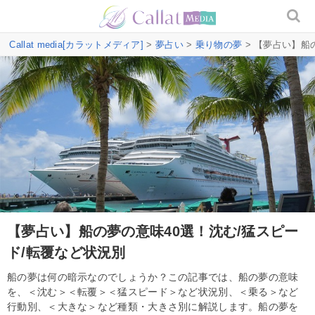
Callat media[カラットメディア]
>
夢占い
>
乗り物の夢
> 【夢占い】船
【夢占い】船の夢の意味40選！沈む/猛スピー
ド/転覆など状況別
船の夢は何の暗示なのでしょうか？この記事では、船の夢の意味
を、＜沈む＞＜転覆＞＜猛スピード＞など状況別、＜乗る＞など
行動別、＜大きな＞など種類・大きさ別に解説します。船の夢を