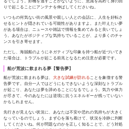
るでしょう。好機を逃すことがないように、意識を高めて身の回
りで起こることにアンテナを伸ばしてくださいね。
いつもの何気ない街の風景や親しい人との会話に、人生を好転さ
せるヒントが隠されている可能性がありますよ。また叶えたい夢
がある場合は、ニュースや雑誌で情報を集めてみると良いでしょ
う。あなたがポジティブな気持ちでいることが、より多くのチャ
ンスを引き寄せます。
ただし、海賊船のようにネガティブな印象を持つ船が近づいてき
た場合は、トラブルが起こる前兆となるため注意が必要です。
船が荒波に飲まれる夢【警告夢】
船が荒波に飲まれる夢は、
大きな試練が訪れる
ことを象徴する警
告夢です。自分一人ではどうにもできないような深刻なトラブル
が起こり、あなたは夢を諦めることになるでしょう。気力や体力
が尽きて、今のあなたには逆境に抗うエネルギーが残っていない
かもしれません。
先行きが見えない状況に、あなたは不安や恐れの気持ちが大きく
なっているのでしょう。まず心を落ち着けて、状況を冷静に判断
してくださいね。何が問題なのかを正しく知ることで、どう対処