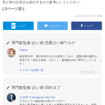
見た時の注意点も紹介するので参考にしてください。
( 2ページ目 )
2023年10月10日 更新
シェア
ツイート
シェア
専門家監修 |
占い師 恋愛占い師💘ルナ
Twitter
鑑定歴10年、累計5000人以上を鑑定しており、恋愛全般の鑑定が
得意です！西洋占星術、タロット、数秘術を特に専門としていま
す！
ライターの記事一覧
専門家監修 |
占い師 旧約ヨブ
公式HP
X
Instagram
YouTube
プロヒーラー鑑定師/心理カウンセラー
過去に聖霊教会に属して多くの悪魔や邪霊を見てきました。苦悶