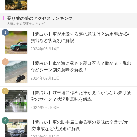
乗り物の夢のアクセスランキング
人気のある記事ランキング
1
【夢占い】車が水没する夢の意味は？洪水/助かる/
脱出など状況別に解説
2024年05月14日
2
【夢占い】車で海に落ちる夢は不吉？助かる・脱出
などシーン別の意味を解説！
2024年09月11日
3
【夢占い】駐車場に停めた車が見つからない夢は疲
労のサイン？状況別意味を解説
2024年02月03日
4
【夢占い】車の助手席に乗る夢の意味は？暴走/元
彼/事故など状況別に解説
2024年04月11日