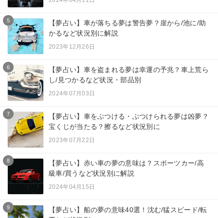
5
【夢占い】車が落ちる夢は警告夢？崖から/池に/助
かるなど状況別に解説
2023年12月26日
6
【夢占い】車を盗まれる夢は幸運の予兆？車上荒ら
し/見つかるなど状況・部品別
2024年07月03日
7
【夢占い】車をぶつける・ぶつけられる夢は凶夢？
宝くじが当たる？擦るなど状況別に
2023年07月22日
8
【夢占い】赤い車の夢の意味は？スポーツカー/高
級車/買うなど状況別に解説
2024年04月15日
9
【夢占い】船の夢の意味40選！沈む/猛スピード/転