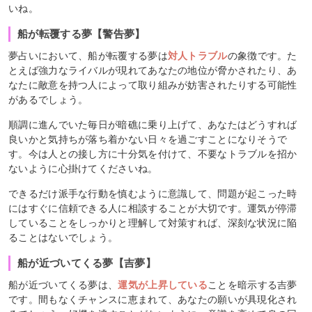
いね。
船が転覆する夢【警告夢】
夢占いにおいて、船が転覆する夢は
対人トラブル
の象徴です。た
とえば強力なライバルが現れてあなたの地位が脅かされたり、あ
なたに敵意を持つ人によって取り組みが妨害されたりする可能性
があるでしょう。
順調に進んでいた毎日が暗礁に乗り上げて、あなたはどうすれば
良いかと気持ちが落ち着かない日々を過ごすことになりそうで
す。今は人との接し方に十分気を付けて、不要なトラブルを招か
ないように心掛けてくださいね。
できるだけ派手な行動を慎むように意識して、問題が起こった時
にはすぐに信頼できる人に相談することが大切です。運気が停滞
していることをしっかりと理解して対策すれば、深刻な状況に陥
ることはないでしょう。
船が近づいてくる夢【吉夢】
船が近づいてくる夢は、
運気が上昇している
ことを暗示する吉夢
です。間もなくチャンスに恵まれて、あなたの願いが具現化され