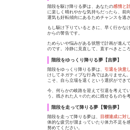
階段を駆け降りる夢は、あなたの
感情と
に楽しく晴れやかな気持ちだったら、前
運気も好転傾向にあるためチャンスを逃
もし駆け下りているときに、早く行かな
からの警告です。
ためらいや悩みがある状態で計画が進ん
のです。冷静に見直して、直すべきとこ
階段をゆっくり降りる夢【吉夢】
階段をゆっくり降りる夢は、
引退を決意
けしてネガティブな行為ではありません
こそ、自ら立場を退くという選択ができ
今、何らかの岐路を迎えて引退を考えて
う。残された人々のために残せるものを
階段を走って降りる夢【警告夢】
階段を走って降りる夢は、
目標達成に対
体的な疲労が溜まっていたり体力不足を
努めてください。