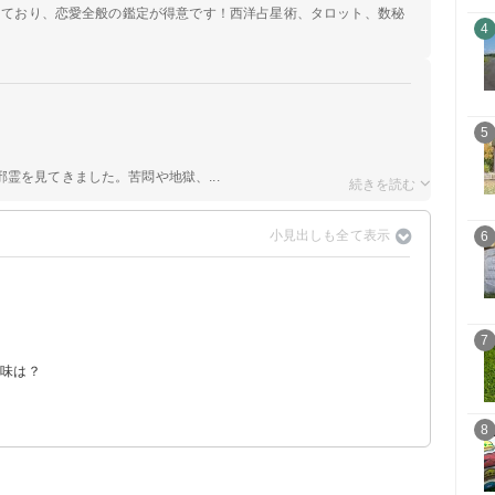
定しており、恋愛全般の鑑定が得意です！西洋占星術、タロット、数秘
4
5
霊を見てきました。苦悶や地獄、...
6
7
？
意味は？
8