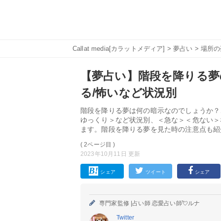
Callat media[カラットメディア]
>
夢占い
>
場所の
【夢占い】階段を降りる夢
る/怖いなど状況別
階段を降りる夢は何の暗示なのでしょうか？
ゆっくり＞など状況別、＜急な＞＜危ない＞
ます。階段を降りる夢を見た時の注意点も紹
( 2ページ目 )
2023年10月11日 更新
シェア
ツイート
シェア
専門家監修 |
占い師 恋愛占い師💘ルナ
Twitter