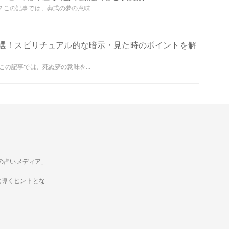
この記事では、葬式の夢の意味...
0選！スピリチュアル的な暗示・見た時のポイントを解
の記事では、死ぬ夢の意味を...
ための占いメディア」
に導くヒントとな