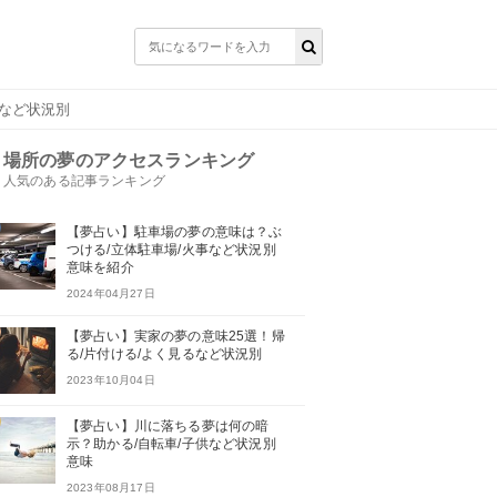
いなど状況別
場所の夢のアクセスランキング
人気のある記事ランキング
【夢占い】駐車場の夢の意味は？ぶ
つける/立体駐車場/火事など状況別
意味を紹介
2024年04月27日
【夢占い】実家の夢の意味25選！帰
る/片付ける/よく見るなど状況別
2023年10月04日
【夢占い】川に落ちる夢は何の暗
示？助かる/自転車/子供など状況別
意味
2023年08月17日