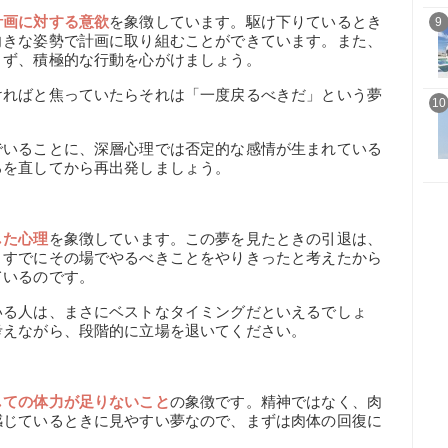
計画に対する意欲
を象徴しています。駆け下りているとき
9
向きな姿勢で計画に取り組むことができています。また、
さず、積極的な行動を心がけましょう。
ければと焦っていたらそれは「一度戻るべきだ」という夢
10
でいることに、深層心理では否定的な感情が生まれている
ろを直してから再出発しましょう。
した心理
を象徴しています。この夢を見たときの引退は、
。すでにその場でやるべきことをやりきったと考えたから
ているのです。
いる人は、まさにベストなタイミングだといえるでしょ
考えながら、段階的に立場を退いてください。
しての体力が足りないこと
の象徴です。精神ではなく、肉
感じているときに見やすい夢なので、まずは肉体の回復に