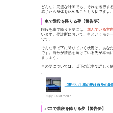
どんなに完璧な計画でも、それを遂行す
感じたら身体を休めることも大切ですよ
車で階段を降りる夢【警告夢】
階段を車で降りる夢には、
進んでいる方
います。夢診断において、車というモチ
です。
そんな車で下に降りていく状況は、あな
です。自分が情熱を向けている先が本当
ましょう。
車の夢については、以下の記事で詳しく
【夢占い】車の夢は自身の象徴
出典: Callat media
バスで階段を降りる夢【警告夢】