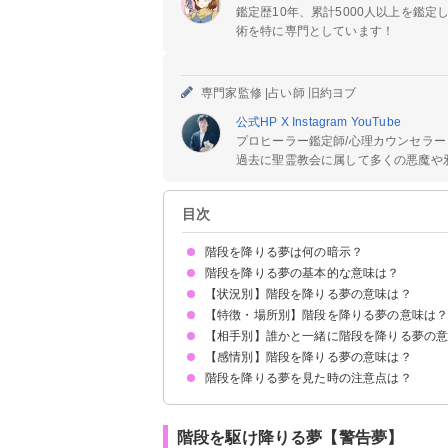
鑑定歴10年、累計5000人以上を鑑
術を特に専門としています！
専門家監修 |
占い師 旧約ヨブ
公式HP
X
Instagram
YouTube
プロヒーラー鑑定師/心理カウンセラー
過去に聖霊教会に属して多くの悪魔や邪
目次
階段を降りる夢は何の暗示？
階段を降りる夢の基本的な意味は？
【状況別】階段を降りる夢の意味は？
運気が下がる暗示
状況によって意味が決まる
【特徴・場所別】階段を降りる夢の意味は
階段を駆け降りる夢【警告夢】
階段をゆっくり降りる夢【吉夢】
階段を走って降りる夢【警告夢】
車で階段を降りる夢【警告夢】
バスで階段を降りる夢【警告夢】
自転車で階段を降りる夢【警告夢】
手すりを滑って階段を降りる夢【吉夢】
飛んで階段を降りる夢【吉夢】
階段を降りる人の後をついていく夢【警告夢】
降りていた階段が途中で途切れる夢【警告夢】
【相手別】誰かと一緒に階段を降りる夢の
急な階段を降りる夢【凶夢】
危ない階段を降りる夢【逆夢】
狭い階段を降りる夢【警告夢】
螺旋階段を降りる夢【凶夢】
学校の階段を降りる夢【警告夢】
駅の階段を降りる夢【凶夢】
【感情別】階段を降りる夢の意味は？
好きな人と階段を降りる夢【吉夢】
家族と階段を降りる夢【吉夢】
友達と階段を降りる夢【警告夢】
知らない人と階段を降りる夢【警告夢】
階段を降りる夢を見た時の注意点は？
階段を降りるのが怖い夢【警告夢】
階段を降りるのが楽しい夢【吉夢】
十分な休息を取る
吉夢なら話さず警告夢や凶夢は人に話す
階段を駆け降りる夢【警告夢】