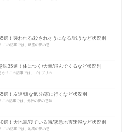
5選！襲われる/殺されそうになる/戦うなど状況別
この記事では、幽霊の夢の意...
味35選！体につく/大量/飛んでくるなど状況別
か？この記事では、ゴキブリの...
5選！友達/嫌な気分/家に行くなど状況別
この記事では、元彼の夢の意味...
0選！大地震/寝ている時/緊急地震速報など状況別
この記事では、地震の夢の意...